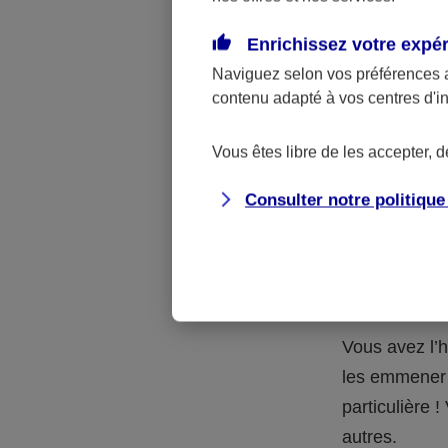
Quelle 
Enrichissez votre expé
Naviguez selon vos préférences 
La respons
contenu adapté à vos centres d'i
l’accident.
accidents d
Vous êtes libre de les accepter, 
Consulter notre politiqu
Situation
petits-en
Vous avez l’h
les emmener 
particulière
autres.