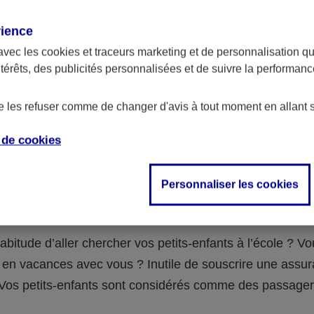
assurance ?
rience
avec les
cookies et traceurs
marketing et de personnalisation qui
abilité civile de la personne désignée comme responsable de
ntérêts, des publicités personnalisées et de suivre la performa
 Ou alors l’assurance spécifique (assurance scolaire ou garantie
e la vie) que vous auriez souscrite pour votre famille.
de les refuser comme de changer d'avis à tout moment en allant 
e de
cookies
 n°3 : vous avez un accident de voiture
Personnaliser les cookies
fants
abitude d’aller chercher vos petits-enfants à l’école ? V
en vacances avec vous ? Inutile de souscrire une assu
 ! Vos petits-enfants sont considérés comme des passag