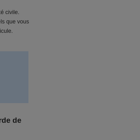
é civile.
els que vous
icule.
rde de