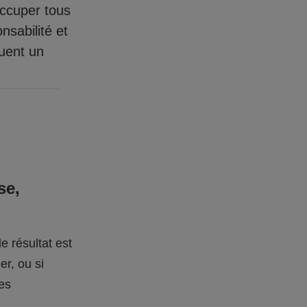
occuper tous
nsabilité et
quent un
se,
e résultat est
er, ou si
des