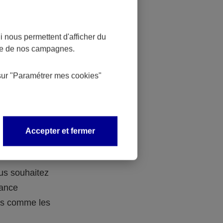
 nous permettent d'afficher du
nce de nos campagnes.
 des
sur
"Paramétrer mes
cookies
"
 avec vos
Accepter et fermer
ous souhaitez
rance
ers comme les