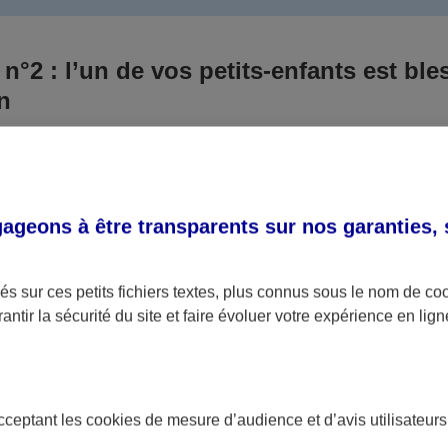
 n°2 : l’un de vos petits-enfants est ble
un
 culpabilisiez certainement de ce qui vient d’arriver, vo
Aux yeux de la justice, le responsable est la personne a
 ce titre, cette personne et son assureur devront s’acquitte
geons à être transparents sur nos garanties,
éventuelles indemnisations en guise de dommage.
i aucun responsable n’a été désigné ou retrouvé pour l’
s sur ces petits fichiers textes, plus connus sous le nom de
co
antir la sécurité du site et faire évoluer votre expérience en lign
votre petit-fils ou petite-fille, seule une assurance spécif
olaire ou garantie des accidents de la vie par exemple) 
acceptant les
cookies
de mesure d’audience et d’avis utilisateurs