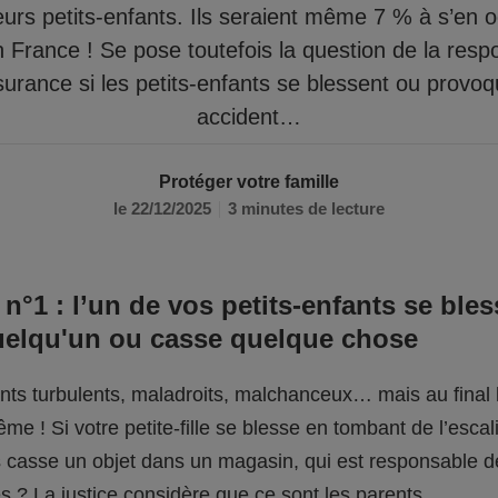
eurs petits-enfants. Ils seraient même 7 % à s’en 
n France ! Se pose toutefois la question de la respo
surance si les petits-enfants se blessent ou provo
accident…
Protéger votre famille
le 22/12/2025
3 minutes de lecture
 n°1 : l’un de vos petits-enfants se bles
uelqu'un ou casse quelque chose
fants turbulents, maladroits, malchanceux… mais au final l
me ! Si votre petite-fille se blesse en tombant de l’escali
ils casse un objet dans un magasin, qui est responsable 
 ? La justice considère que ce sont les parents.