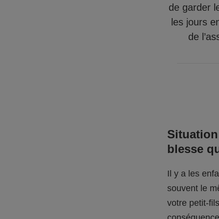
de garder l
les jours e
de l’as
Situation
blesse q
Il y a les en
souvent le mê
votre petit-f
conséquences