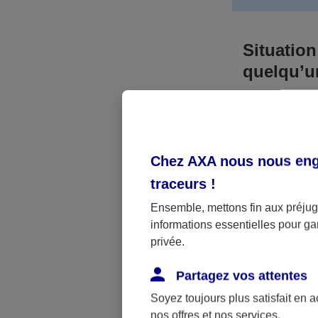
Situation
quelqu’
Bien que vous
responsable. 
l’accident. A
Chez AXA nous nous enga
médicaux et 
traceurs
!
Néanmoins, s
Ensemble, mettons fin aux préjugé
informations essentielles pour gar
a été victime 
privée.
(assurance sc
fonctionner.
Partagez vos attentes
Soyez toujours plus satisfait en 
nos offres et nos services.