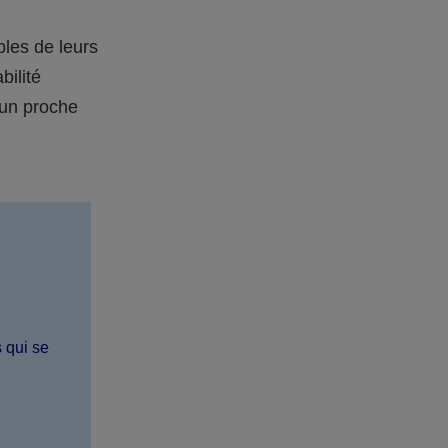
bles de leurs
bilité
 un proche
s qui se