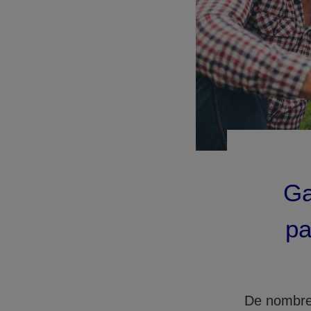
Ga
pa
De nombreu