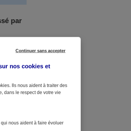
ssé par
us n’êtes pas
Continuer sans accepter
yant entrainé
r des frais
 sur nos
cookies et
accident dont
okies
. Ils nous aident à traiter des
e, dans le respect de votre vie
ique
pourra alors
 qui nous aident à faire évoluer