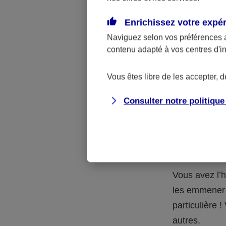
Quelle 
Enrichissez votre expé
Naviguez selon vos préférences 
La respons
contenu adapté à vos centres d'i
l’accident.
accidents d
Vous êtes libre de les accepter, 
Consulter notre politiqu
Situation
petits-en
Vous avez l’h
les emmener 
particulière
autres.