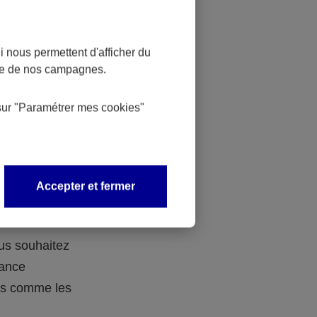
 nous permettent d'afficher du
nce de nos campagnes.
 des
sur
"Paramétrer mes
cookies
"
 avec vos
Accepter et fermer
ous souhaitez
rance
ers comme les