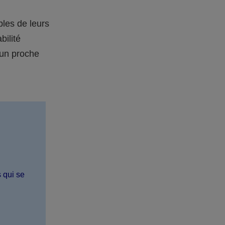
bles de leurs
bilité
 un proche
s qui se