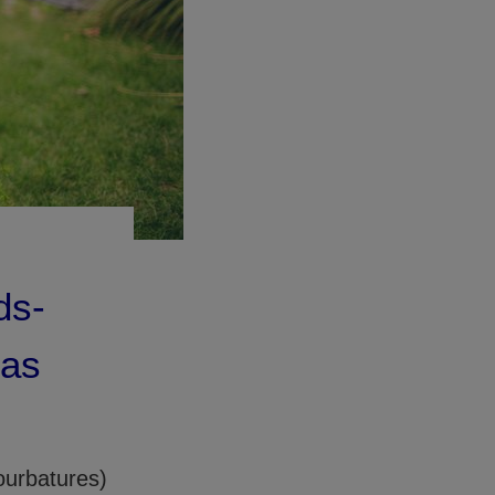
ds-
cas
ourbatures)