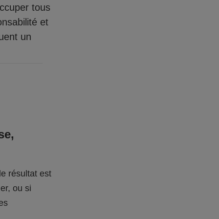
occuper tous
nsabilité et
quent un
se,
e résultat est
er, ou si
des