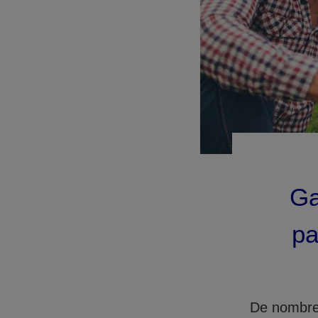
Ga
pa
De nombreu