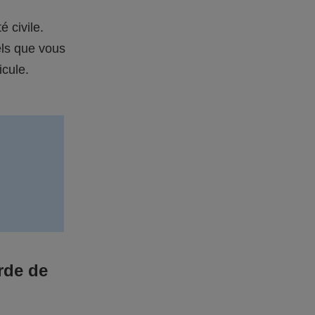
é civile.
els que vous
icule.
rde de