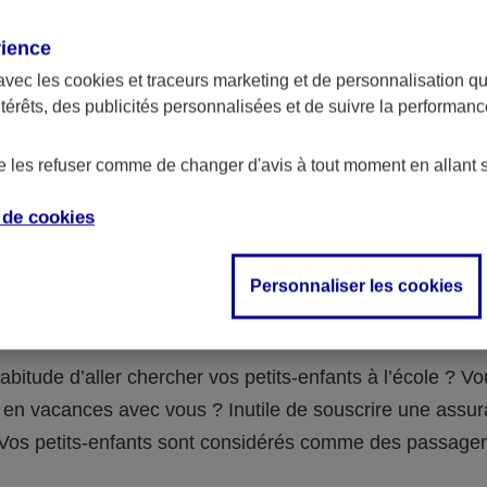
assurance ?
rience
avec les
cookies et traceurs
marketing et de personnalisation qui
abilité civile de la personne désignée comme responsable de
ntérêts, des publicités personnalisées et de suivre la performa
 Ou alors l’assurance spécifique (assurance scolaire ou garantie
e la vie) que vous auriez souscrite pour votre famille.
de les refuser comme de changer d'avis à tout moment en allant 
e de
cookies
 n°3 : vous avez un accident de voiture
Personnaliser les cookies
fants
abitude d’aller chercher vos petits-enfants à l’école ? V
en vacances avec vous ? Inutile de souscrire une assu
 ! Vos petits-enfants sont considérés comme des passag