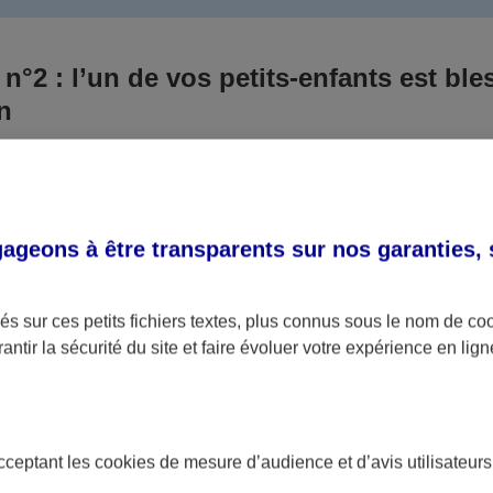
 n°2 : l’un de vos petits-enfants est ble
un
 culpabilisiez certainement de ce qui vient d’arriver, vo
Aux yeux de la justice, le responsable est la personne a
 ce titre, cette personne et son assureur devront s’acquitte
geons à être transparents sur nos garanties,
éventuelles indemnisations en guise de dommage.
i aucun responsable n’a été désigné ou retrouvé pour l’
s sur ces petits fichiers textes, plus connus sous le nom de
co
antir la sécurité du site et faire évoluer votre expérience en lign
votre petit-fils ou petite-fille, seule une assurance spécif
olaire ou garantie des accidents de la vie par exemple) 
acceptant les
cookies
de mesure d’audience et d’avis utilisateurs