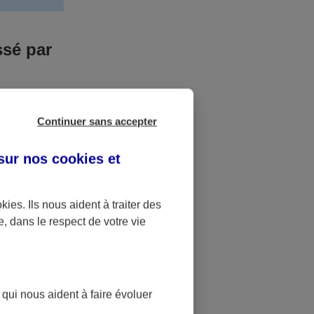
ssé par
us n’êtes pas
Continuer sans accepter
yant entrainé
r des frais
 sur nos
cookies et
accident dont
okies
. Ils nous aident à traiter des
e, dans le respect de votre vie
ique
pourra alors
 qui nous aident à faire évoluer