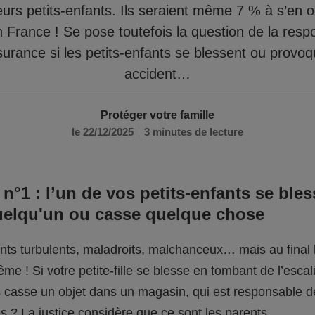
eurs petits-enfants. Ils seraient même 7 % à s’en 
n France ! Se pose toutefois la question de la respo
surance si les petits-enfants se blessent ou provo
accident…
Protéger votre famille
le 22/12/2025
3 minutes de lecture
 n°1 : l’un de vos petits-enfants se bles
uelqu'un ou casse quelque chose
fants turbulents, maladroits, malchanceux… mais au final l
me ! Si votre petite-fille se blesse en tombant de l’escali
ils casse un objet dans un magasin, qui est responsable 
 ? La justice considère que ce sont les parents.