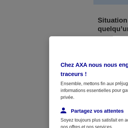
Situation
quelqu’
Bien que vous
responsable. 
l’accident. A
Chez AXA nous nous enga
médicaux et 
traceurs
!
Néanmoins, s
Ensemble, mettons fin aux préjugé
informations essentielles pour gar
a été victime 
privée.
(assurance sc
fonctionner.
Partagez vos attentes
Soyez toujours plus satisfait en 
nos offres et nos services.