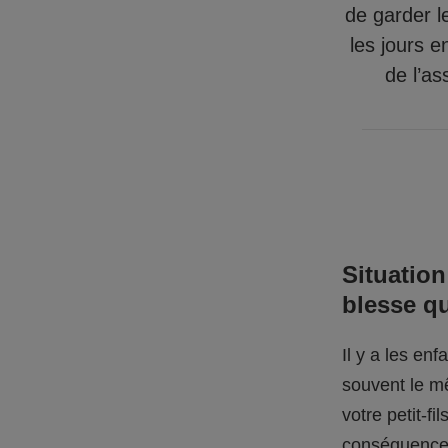
de garder l
les jours e
de l’as
Situation
blesse q
Il y a les en
souvent le mê
votre petit-f
conséquences