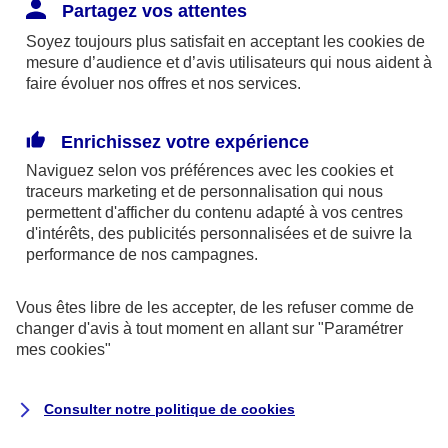
Responsabilité Civile. L'assureur indemnise la
Partagez vos attentes
réparation des dommages causés au tiers : frais
Soyez toujours plus satisfait en acceptant les
cookies
de
médicaux et réparations des dégâts matériels. Si c'est
mesure d’audience et d’avis utilisateurs qui nous aident à
un des petits-enfants qui se blesse tout seul, c'est
faire évoluer nos offres et nos services.
l'assurance protection Familiale (si souscrite) qui
interviendra au titre de la Garantie des Accidents de la
Enrichissez votre expérience
Vie.
Naviguez selon vos préférences avec les
cookies et
traceurs
marketing et de personnalisation qui nous
permettent d'afficher du contenu adapté à vos centres
d'intérêts, des publicités personnalisées et de suivre la
Situation n°2 : l’un de vos petits-enfants est
performance de nos campagnes.
blessé par quelqu’un
Vous êtes libre de les accepter, de les refuser comme de
Bien que vous culpabilisiez certainement de ce qui
changer d'avis à tout moment en allant sur
"Paramétrer
vient d’arriver, vous n’êtes pas responsable. Aux
mes
cookies
"
yeux de la justice, le responsable est la personne
ayant entrainé l’accident. A ce titre, cette personne
Consulter notre politique de
cookies
et son assureur devront s’acquitter des frais