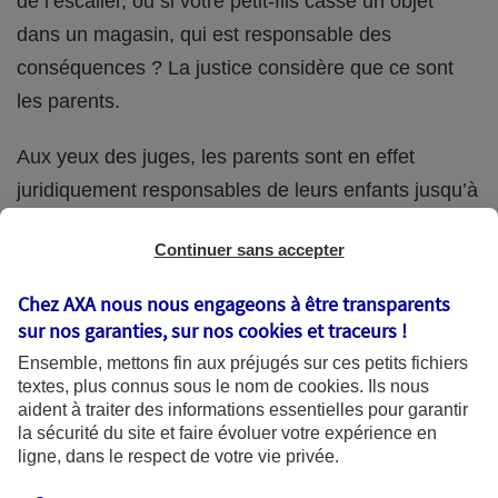
de l’escalier, ou si votre petit-fils casse un objet
dans un magasin, qui est responsable des
conséquences ? La justice considère que ce sont
les parents.
Aux yeux des juges, les parents sont en effet
juridiquement responsables de leurs enfants jusqu’à
la majorité (18 ans) de ces derniers. Et cette
Continuer sans accepter
responsabilité perdure même s’ils confient
ponctuellement la garde de leur enfant à un proche
Chez AXA nous nous engageons à être transparents
(grand-parent, oncle, cousin, ami, voisin, etc.).
sur nos garanties, sur nos
cookies et traceurs
!
Ensemble, mettons fin aux préjugés sur ces petits fichiers
textes, plus connus sous le nom de
cookies
. Ils nous
aident à traiter des informations essentielles pour garantir
Quelle assurance ?
la sécurité du site et faire évoluer votre expérience en
ligne, dans le respect de votre vie privée.
L'assurance habitation des parents et sa garantie