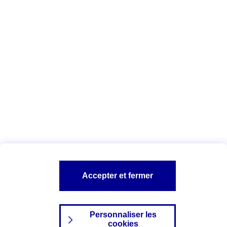
Vous êtes ici :
Complémentaire santé
Assurance des accidents de
la vie
Conseils Complémentaire santé
Assurance
garde petits enfants
A PROPOS D'AXA
TOUT L'UNIVERS PROTECTION DE LA FAMILLE
SITES AXA
Accepter et fermer
Personnaliser les
cookies