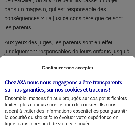
de l’escalier, ou si votre petit-fils casse un objet
dans un magasin, qui est responsable des
conséquences ? La justice considère que ce sont
les parents.
Aux yeux des juges, les parents sont en effet
juridiquement responsables de leurs enfants jusqu’à
la majorité (18 ans) de ces derniers. Et cette
Continuer sans accepter
responsabilité perdure même s’ils confient
ponctuellement la garde de leur enfant à un proche
Chez AXA nous nous engageons à être transparents
(grand-parent, oncle, cousin, ami, voisin, etc.).
sur nos garanties, sur nos
cookies et traceurs
!
Ensemble, mettons fin aux préjugés sur ces petits fichiers
textes, plus connus sous le nom de
cookies
. Ils nous
aident à traiter des informations essentielles pour garantir
Quelle assurance ?
la sécurité du site et faire évoluer votre expérience en
ligne, dans le respect de votre vie privée.
L'assurance habitation des parents et sa garantie