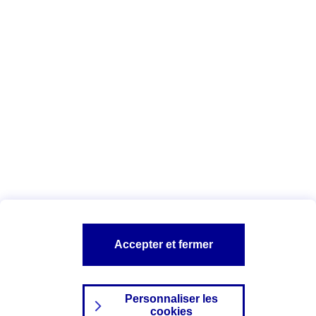
Vous êtes ici :
Complémentaire santé
Assurance des accidents de
la vie
Conseils Complémentaire santé
Assurance
garde petits enfants
A PROPOS D'AXA
TOUT L'UNIVERS PROTECTION DE LA FAMILLE
SITES AXA
Accepter et fermer
Personnaliser les
cookies