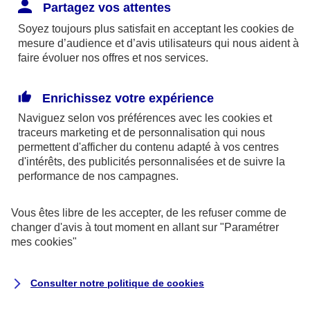
Responsabilité Civile. L'assureur indemnise la
Partagez vos attentes
réparation des dommages causés au tiers : frais
Soyez toujours plus satisfait en acceptant les
cookies
de
médicaux et réparations des dégâts matériels. Si c'est
mesure d’audience et d’avis utilisateurs qui nous aident à
un des petits-enfants qui se blesse tout seul, c'est
faire évoluer nos offres et nos services.
l'assurance protection Familiale (si souscrite) qui
interviendra au titre de la Garantie des Accidents de la
Enrichissez votre expérience
Vie.
Naviguez selon vos préférences avec les
cookies et
traceurs
marketing et de personnalisation qui nous
permettent d'afficher du contenu adapté à vos centres
d'intérêts, des publicités personnalisées et de suivre la
Situation n°2 : l’un de vos petits-enfants est
performance de nos campagnes.
blessé par quelqu’un
Vous êtes libre de les accepter, de les refuser comme de
Bien que vous culpabilisiez certainement de ce qui
changer d'avis à tout moment en allant sur
"Paramétrer
vient d’arriver, vous n’êtes pas responsable. Aux
mes
cookies
"
yeux de la justice, le responsable est la personne
ayant entrainé l’accident. A ce titre, cette personne
Consulter notre politique de
cookies
et son assureur devront s’acquitter des frais