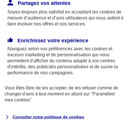
Responsabilité Civile. L'assureur indemnise la
Partagez vos attentes
réparation des dommages causés au tiers : frais
Soyez toujours plus satisfait en acceptant les
cookies
de
médicaux et réparations des dégâts matériels. Si c'est
mesure d’audience et d’avis utilisateurs qui nous aident à
un des petits-enfants qui se blesse tout seul, c'est
faire évoluer nos offres et nos services.
l'assurance protection Familiale (si souscrite) qui
interviendra au titre de la Garantie des Accidents de la
Enrichissez votre expérience
Vie.
Naviguez selon vos préférences avec les
cookies et
traceurs
marketing et de personnalisation qui nous
permettent d'afficher du contenu adapté à vos centres
d'intérêts, des publicités personnalisées et de suivre la
Situation n°2 : l’un de vos petits-enfants est
performance de nos campagnes.
blessé par quelqu’un
Vous êtes libre de les accepter, de les refuser comme de
Bien que vous culpabilisiez certainement de ce qui
changer d'avis à tout moment en allant sur
"Paramétrer
vient d’arriver, vous n’êtes pas responsable. Aux
mes
cookies
"
yeux de la justice, le responsable est la personne
ayant entrainé l’accident. A ce titre, cette personne
Consulter notre politique de
cookies
et son assureur devront s’acquitter des frais