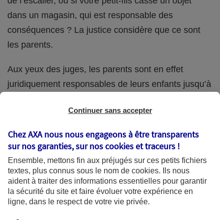
de l’escalier, ou si votre petit-fils casse un objet
dans un magasin, qui est responsable des
conséquences ? La justice considère que ce sont
les parents.
Aux yeux des juges, les parents sont en effet
juridiquement responsables de leurs enfants jusqu’à
la majorité (18 ans) de ces derniers. Et cette
Continuer sans accepter
responsabilité perdure même s’ils confient
ponctuellement la garde de leur enfant à un proche
Chez AXA nous nous engageons à être transparents
(grand-parent, oncle, cousin, ami, voisin, etc.).
sur nos garanties, sur nos
cookies et traceurs
!
Ensemble, mettons fin aux préjugés sur ces petits fichiers
textes, plus connus sous le nom de
cookies
. Ils nous
aident à traiter des informations essentielles pour garantir
Quelle assurance ?
la sécurité du site et faire évoluer votre expérience en
ligne, dans le respect de votre vie privée.
L'assurance habitation des parents et sa garantie