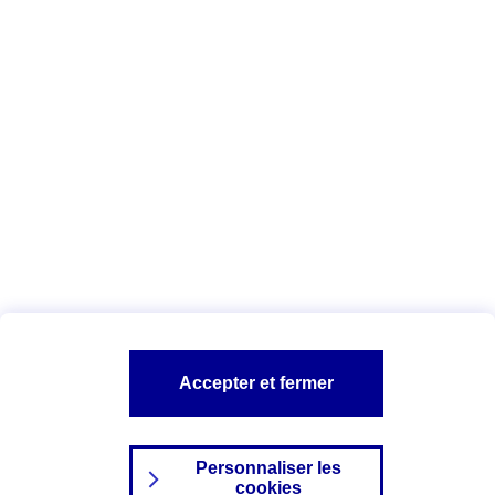
Vous êtes ici :
Complémentaire santé
Assurance des accidents de
la vie
Conseils Complémentaire santé
Assurance
garde petits enfants
A PROPOS D'AXA
TOUT L'UNIVERS PROTECTION DE LA FAMILLE
SITES AXA
Accepter et fermer
Personnaliser les
cookies