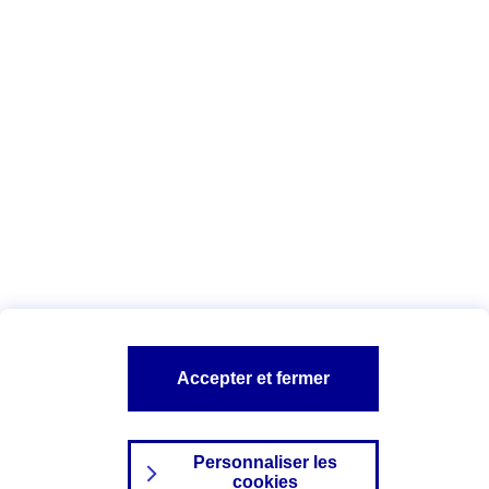
Vous êtes ici :
Complémentaire santé
Assurance des accidents de
la vie
Conseils Complémentaire santé
Assurance
garde petits enfants
A PROPOS D'AXA
TOUT L'UNIVERS PROTECTION DE LA FAMILLE
SITES AXA
Accepter et fermer
Personnaliser les
cookies