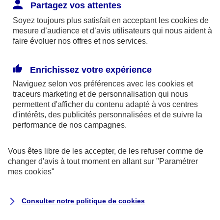
Responsabilité Civile. L'assureur indemnise la
Partagez vos attentes
réparation des dommages causés au tiers : frais
Soyez toujours plus satisfait en acceptant les
cookies
de
médicaux et réparations des dégâts matériels. Si c'est
mesure d’audience et d’avis utilisateurs qui nous aident à
un des petits-enfants qui se blesse tout seul, c'est
faire évoluer nos offres et nos services.
l'assurance protection Familiale (si souscrite) qui
interviendra au titre de la Garantie des Accidents de la
Enrichissez votre expérience
Vie.
Naviguez selon vos préférences avec les
cookies et
traceurs
marketing et de personnalisation qui nous
permettent d'afficher du contenu adapté à vos centres
d'intérêts, des publicités personnalisées et de suivre la
Situation n°2 : l’un de vos petits-enfants est
performance de nos campagnes.
blessé par quelqu’un
Vous êtes libre de les accepter, de les refuser comme de
Bien que vous culpabilisiez certainement de ce qui
changer d'avis à tout moment en allant sur
"Paramétrer
vient d’arriver, vous n’êtes pas responsable. Aux
mes
cookies
"
yeux de la justice, le responsable est la personne
ayant entrainé l’accident. A ce titre, cette personne
Consulter notre politique de
cookies
et son assureur devront s’acquitter des frais