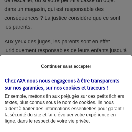
de l’escalier, ou si votre petit-fils casse un objet
dans un magasin, qui est responsable des
conséquences ? La justice considère que ce sont
les parents.
Aux yeux des juges, les parents sont en effet
juridiquement responsables de leurs enfants jusqu’à
la majorité (18 ans) de ces derniers. Et cette
Continuer sans accepter
responsabilité perdure même s’ils confient
ponctuellement la garde de leur enfant à un proche
Chez AXA nous nous engageons à être transparents
(grand-parent, oncle, cousin, ami, voisin, etc.).
sur nos garanties, sur nos
cookies et traceurs
!
Ensemble, mettons fin aux préjugés sur ces petits fichiers
textes, plus connus sous le nom de
cookies
. Ils nous
aident à traiter des informations essentielles pour garantir
Quelle assurance ?
la sécurité du site et faire évoluer votre expérience en
ligne, dans le respect de votre vie privée.
L'assurance habitation des parents et sa garantie