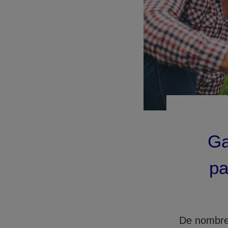
Ga
pa
De nombreu