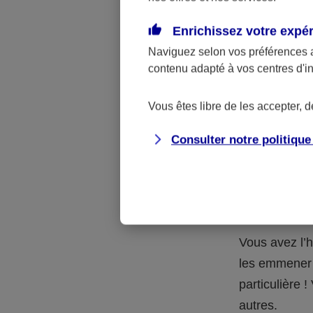
Quelle 
Enrichissez votre expé
Naviguez selon vos préférences 
La respons
contenu adapté à vos centres d'i
l’accident.
accidents d
Vous êtes libre de les accepter, 
Consulter notre politiqu
Situation
petits-en
Vous avez l’h
les emmener 
particulière
autres.