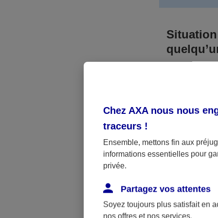
Situation
quelqu’
Bien que vous
responsable. 
l’accident. A
Chez AXA nous nous enga
médicaux et 
traceurs
!
Néanmoins, s
Ensemble, mettons fin aux préjugé
informations essentielles pour gar
a été victime 
privée.
(assurance sc
fonctionner.
Partagez vos attentes
Soyez toujours plus satisfait en 
nos offres et nos services.