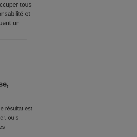
occuper tous
nsabilité et
quent un
se,
e résultat est
er, ou si
des