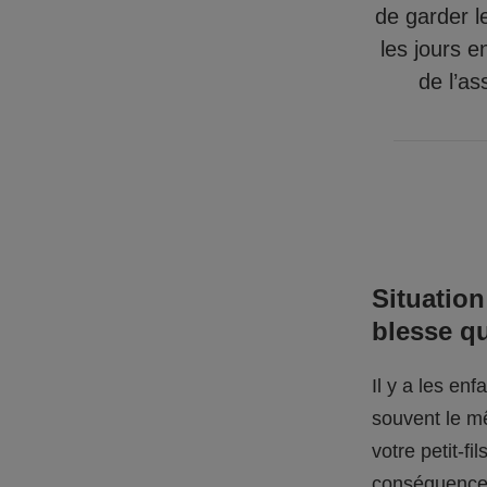
de garder l
les jours e
de l’as
Situation
blesse q
Il y a les en
souvent le mê
votre petit-f
conséquences