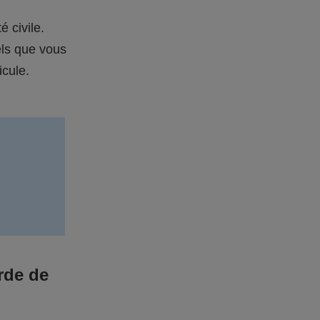
é civile.
els que vous
icule.
rde de