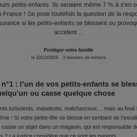
eurs petits-enfants. Ils seraient même 7 % à s’en 
n France ! Se pose toutefois la question de la respo
surance si les petits-enfants se blessent ou provo
accident…
Protéger votre famille
le 22/12/2025
3 minutes de lecture
 n°1 : l’un de vos petits-enfants se bles
uelqu'un ou casse quelque chose
fants turbulents, maladroits, malchanceux… mais au final l
me ! Si votre petite-fille se blesse en tombant de l’escali
ils casse un objet dans un magasin, qui est responsable 
 ? La justice considère que ce sont les parents.