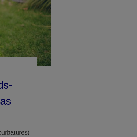
ds-
cas
ourbatures)