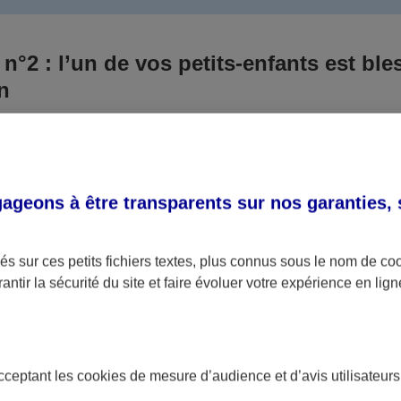
 n°2 : l’un de vos petits-enfants est ble
un
 culpabilisiez certainement de ce qui vient d’arriver, vo
Aux yeux de la justice, le responsable est la personne a
 ce titre, cette personne et son assureur devront s’acquitte
geons à être transparents sur nos garanties,
éventuelles indemnisations en guise de dommage.
i aucun responsable n’a été désigné ou retrouvé pour l’
s sur ces petits fichiers textes, plus connus sous le nom de
co
antir la sécurité du site et faire évoluer votre expérience en lign
votre petit-fils ou petite-fille, seule une assurance spécif
olaire ou garantie des accidents de la vie par exemple) 
acceptant les
cookies
de mesure d’audience et d’avis utilisateurs