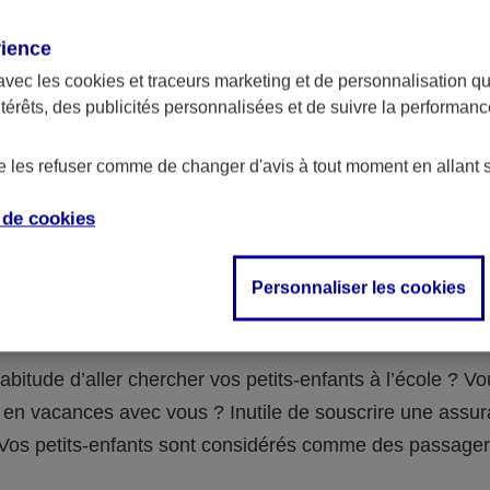
assurance ?
rience
avec les
cookies et traceurs
marketing et de personnalisation qui
abilité civile de la personne désignée comme responsable de
ntérêts, des publicités personnalisées et de suivre la performa
 Ou alors l’assurance spécifique (assurance scolaire ou garantie
e la vie) que vous auriez souscrite pour votre famille.
de les refuser comme de changer d'avis à tout moment en allant 
e de
cookies
 n°3 : vous avez un accident de voiture
Personnaliser les cookies
fants
abitude d’aller chercher vos petits-enfants à l’école ? V
en vacances avec vous ? Inutile de souscrire une assu
 ! Vos petits-enfants sont considérés comme des passag