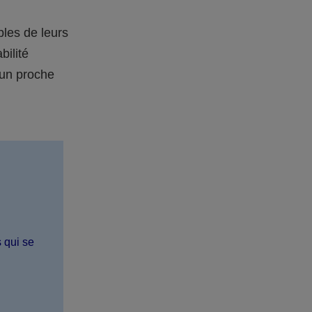
bles de leurs
bilité
 un proche
s qui se