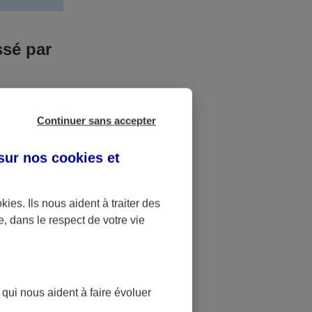
ssé par
us n’êtes pas
Continuer sans accepter
yant entrainé
r des frais
 sur nos
cookies et
accident dont
okies
. Ils nous aident à traiter des
e, dans le respect de votre vie
ique
pourra alors
 qui nous aident à faire évoluer