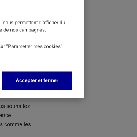
 nous permettent d'afficher du
nce de nos campagnes.
 des
sur
"Paramétrer mes
cookies
"
 avec vos
Accepter et fermer
ous souhaitez
rance
ers comme les