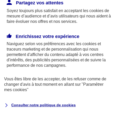
Responsabilité Civile. L'assureur indemnise la
Partagez vos attentes
réparation des dommages causés au tiers : frais
Soyez toujours plus satisfait en acceptant les
cookies
de
médicaux et réparations des dégâts matériels. Si c'est
mesure d’audience et d’avis utilisateurs qui nous aident à
un des petits-enfants qui se blesse tout seul, c'est
faire évoluer nos offres et nos services.
l'assurance protection Familiale (si souscrite) qui
interviendra au titre de la Garantie des Accidents de la
Enrichissez votre expérience
Vie.
Naviguez selon vos préférences avec les
cookies et
traceurs
marketing et de personnalisation qui nous
permettent d'afficher du contenu adapté à vos centres
d'intérêts, des publicités personnalisées et de suivre la
Situation n°2 : l’un de vos petits-enfants est
performance de nos campagnes.
blessé par quelqu’un
Vous êtes libre de les accepter, de les refuser comme de
Bien que vous culpabilisiez certainement de ce qui
changer d'avis à tout moment en allant sur
"Paramétrer
vient d’arriver, vous n’êtes pas responsable. Aux
mes
cookies
"
yeux de la justice, le responsable est la personne
ayant entrainé l’accident. A ce titre, cette personne
Consulter notre politique de
cookies
et son assureur devront s’acquitter des frais