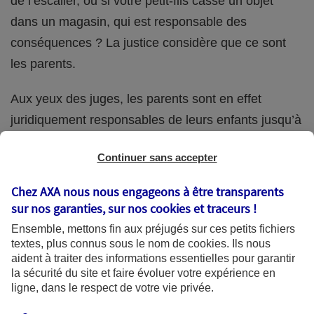
de l’escalier, ou si votre petit-fils casse un objet
dans un magasin, qui est responsable des
conséquences ? La justice considère que ce sont
les parents.
Aux yeux des juges, les parents sont en effet
juridiquement responsables de leurs enfants jusqu’à
la majorité (18 ans) de ces derniers. Et cette
Continuer sans accepter
responsabilité perdure même s’ils confient
ponctuellement la garde de leur enfant à un proche
Chez AXA nous nous engageons à être transparents
(grand-parent, oncle, cousin, ami, voisin, etc.).
sur nos garanties, sur nos
cookies et traceurs
!
Ensemble, mettons fin aux préjugés sur ces petits fichiers
textes, plus connus sous le nom de
cookies
. Ils nous
aident à traiter des informations essentielles pour garantir
Quelle assurance ?
la sécurité du site et faire évoluer votre expérience en
ligne, dans le respect de votre vie privée.
L'assurance habitation des parents et sa garantie