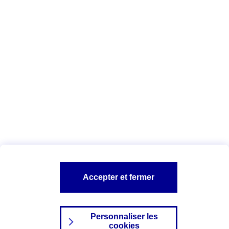
Vous êtes ici :
Complémentaire santé
Assurance des accidents de
la vie
Conseils Complémentaire santé
Assurance
garde petits enfants
A PROPOS D'AXA
TOUT L'UNIVERS PROTECTION DE LA FAMILLE
SITES AXA
Accepter et fermer
Personnaliser les
cookies