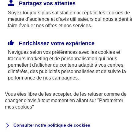
Responsabilité Civile. L'assureur indemnise la
Partagez vos attentes
réparation des dommages causés au tiers : frais
Soyez toujours plus satisfait en acceptant les
cookies
de
médicaux et réparations des dégâts matériels. Si c'est
mesure d’audience et d’avis utilisateurs qui nous aident à
un des petits-enfants qui se blesse tout seul, c'est
faire évoluer nos offres et nos services.
l'assurance protection Familiale (si souscrite) qui
interviendra au titre de la Garantie des Accidents de la
Enrichissez votre expérience
Vie.
Naviguez selon vos préférences avec les
cookies et
traceurs
marketing et de personnalisation qui nous
permettent d'afficher du contenu adapté à vos centres
d'intérêts, des publicités personnalisées et de suivre la
Situation n°2 : l’un de vos petits-enfants est
performance de nos campagnes.
blessé par quelqu’un
Vous êtes libre de les accepter, de les refuser comme de
Bien que vous culpabilisiez certainement de ce qui
changer d'avis à tout moment en allant sur
"Paramétrer
vient d’arriver, vous n’êtes pas responsable. Aux
mes
cookies
"
yeux de la justice, le responsable est la personne
ayant entrainé l’accident. A ce titre, cette personne
Consulter notre politique de
cookies
et son assureur devront s’acquitter des frais