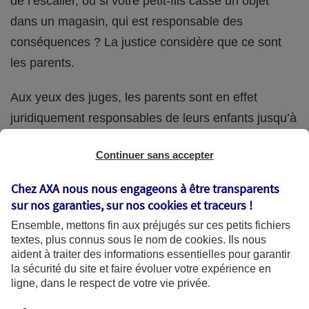
de l’escalier, ou si votre petit-fils casse un objet
dans un magasin, qui est responsable des
conséquences ? La justice considère que ce sont
les parents.
Aux yeux des juges, les parents sont en effet
juridiquement responsables de leurs enfants jusqu’à
la majorité (18 ans) de ces derniers. Et cette
Continuer sans accepter
responsabilité perdure même s’ils confient
ponctuellement la garde de leur enfant à un proche
Chez AXA nous nous engageons à être transparents
(grand-parent, oncle, cousin, ami, voisin, etc.).
sur nos garanties, sur nos
cookies et traceurs
!
Ensemble, mettons fin aux préjugés sur ces petits fichiers
textes, plus connus sous le nom de
cookies
. Ils nous
aident à traiter des informations essentielles pour garantir
Quelle assurance ?
la sécurité du site et faire évoluer votre expérience en
ligne, dans le respect de votre vie privée.
L'assurance habitation des parents et sa garantie