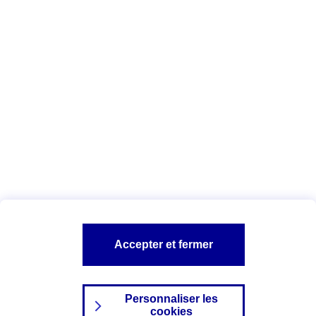
Vous êtes ici :
Complémentaire santé
Assurance des accidents de
la vie
Conseils Complémentaire santé
Assurance
garde petits enfants
A PROPOS D'AXA
TOUT L'UNIVERS PROTECTION DE LA FAMILLE
SITES AXA
Accepter et fermer
Personnaliser les
cookies