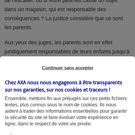
de l’escalier, ou si votre petit-fils casse un objet
dans un magasin, qui est responsable des
conséquences ? La justice considère que ce sont
les parents.
Aux yeux des juges, les parents sont en effet
juridiquement responsables de leurs enfants jusqu’à
la majorité (18 ans) de ces derniers. Et cette
Continuer sans accepter
responsabilité perdure même s’ils confient
ponctuellement la garde de leur enfant à un proche
Chez AXA nous nous engageons à être transparents
(grand-parent, oncle, cousin, ami, voisin, etc.).
sur nos garanties, sur nos
cookies et traceurs
!
Ensemble, mettons fin aux préjugés sur ces petits fichiers
textes, plus connus sous le nom de
cookies
. Ils nous
aident à traiter des informations essentielles pour garantir
Quelle assurance ?
la sécurité du site et faire évoluer votre expérience en
ligne, dans le respect de votre vie privée.
L'assurance habitation des parents et sa garantie