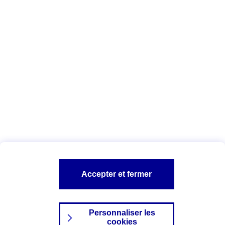
Vous êtes ici :
Complémentaire santé
Assurance des accidents de
la vie
Conseils Complémentaire santé
Assurance
garde petits enfants
A PROPOS D'AXA
TOUT L'UNIVERS PROTECTION DE LA FAMILLE
SITES AXA
Accepter et fermer
Personnaliser les
cookies