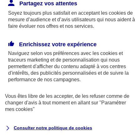
Responsabilité Civile. L'assureur indemnise la
Partagez vos attentes
réparation des dommages causés au tiers : frais
Soyez toujours plus satisfait en acceptant les
cookies
de
médicaux et réparations des dégâts matériels. Si c'est
mesure d’audience et d’avis utilisateurs qui nous aident à
un des petits-enfants qui se blesse tout seul, c'est
faire évoluer nos offres et nos services.
l'assurance protection Familiale (si souscrite) qui
interviendra au titre de la Garantie des Accidents de la
Enrichissez votre expérience
Vie.
Naviguez selon vos préférences avec les
cookies et
traceurs
marketing et de personnalisation qui nous
permettent d'afficher du contenu adapté à vos centres
d'intérêts, des publicités personnalisées et de suivre la
Situation n°2 : l’un de vos petits-enfants est
performance de nos campagnes.
blessé par quelqu’un
Vous êtes libre de les accepter, de les refuser comme de
Bien que vous culpabilisiez certainement de ce qui
changer d'avis à tout moment en allant sur
"Paramétrer
vient d’arriver, vous n’êtes pas responsable. Aux
mes
cookies
"
yeux de la justice, le responsable est la personne
ayant entrainé l’accident. A ce titre, cette personne
Consulter notre politique de
cookies
et son assureur devront s’acquitter des frais