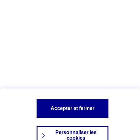
Vous êtes ici :
Complémentaire santé
Assurance des accidents de
la vie
Conseils Complémentaire santé
Assurance
garde petits enfants
A PROPOS D'AXA
TOUT L'UNIVERS PROTECTION DE LA FAMILLE
SITES AXA
Accepter et fermer
Personnaliser les
cookies