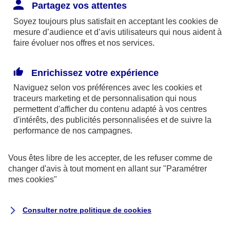
Responsabilité Civile. L'assureur indemnise la
Partagez vos attentes
réparation des dommages causés au tiers : frais
Soyez toujours plus satisfait en acceptant les
cookies
de
médicaux et réparations des dégâts matériels. Si c'est
mesure d’audience et d’avis utilisateurs qui nous aident à
un des petits-enfants qui se blesse tout seul, c'est
faire évoluer nos offres et nos services.
l'assurance protection Familiale (si souscrite) qui
interviendra au titre de la Garantie des Accidents de la
Enrichissez votre expérience
Vie.
Naviguez selon vos préférences avec les
cookies et
traceurs
marketing et de personnalisation qui nous
permettent d'afficher du contenu adapté à vos centres
d'intérêts, des publicités personnalisées et de suivre la
Situation n°2 : l’un de vos petits-enfants est
performance de nos campagnes.
blessé par quelqu’un
Vous êtes libre de les accepter, de les refuser comme de
Bien que vous culpabilisiez certainement de ce qui
changer d'avis à tout moment en allant sur
"Paramétrer
vient d’arriver, vous n’êtes pas responsable. Aux
mes
cookies
"
yeux de la justice, le responsable est la personne
ayant entrainé l’accident. A ce titre, cette personne
Consulter notre politique de
cookies
et son assureur devront s’acquitter des frais