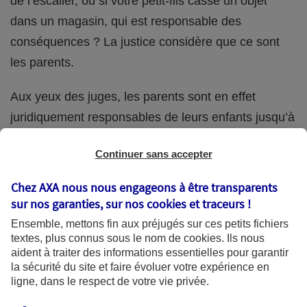
de l’escalier, ou si votre petit-fils casse un objet
dans un magasin, qui est responsable des
conséquences ? La justice considère que ce sont
les parents.
Aux yeux des juges, les parents sont en effet
juridiquement responsables de leurs enfants jusqu’à
la majorité (18 ans) de ces derniers. Et cette
Continuer sans accepter
responsabilité perdure même s’ils confient
ponctuellement la garde de leur enfant à un proche
Chez AXA nous nous engageons à être transparents
(grand-parent, oncle, cousin, ami, voisin, etc.).
sur nos garanties, sur nos
cookies et traceurs
!
Ensemble, mettons fin aux préjugés sur ces petits fichiers
textes, plus connus sous le nom de
cookies
. Ils nous
aident à traiter des informations essentielles pour garantir
Quelle assurance ?
la sécurité du site et faire évoluer votre expérience en
ligne, dans le respect de votre vie privée.
L'assurance habitation des parents et sa garantie