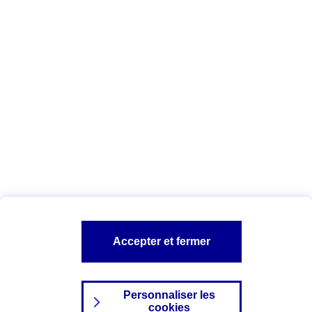
Vous êtes ici :
Complémentaire santé
Assurance des accidents de
la vie
Conseils Complémentaire santé
Assurance
garde petits enfants
A PROPOS D'AXA
TOUT L'UNIVERS PROTECTION DE LA FAMILLE
SITES AXA
Accepter et fermer
Personnaliser les
cookies