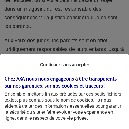
de l’escalier, ou si votre petit-fils casse un objet
dans un magasin, qui est responsable des
conséquences ? La justice considère que ce sont
les parents.
Aux yeux des juges, les parents sont en effet
juridiquement responsables de leurs enfants jusqu’à
la majorité (18 ans) de ces derniers. Et cette
Continuer sans accepter
responsabilité perdure même s’ils confient
ponctuellement la garde de leur enfant à un proche
Chez AXA nous nous engageons à être transparents
(grand-parent, oncle, cousin, ami, voisin, etc.).
sur nos garanties, sur nos
cookies et traceurs
!
Ensemble, mettons fin aux préjugés sur ces petits fichiers
textes, plus connus sous le nom de
cookies
. Ils nous
aident à traiter des informations essentielles pour garantir
Quelle assurance ?
la sécurité du site et faire évoluer votre expérience en
ligne, dans le respect de votre vie privée.
L'assurance habitation des parents et sa garantie