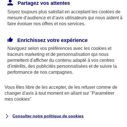
Responsabilité Civile. L'assureur indemnise la
Partagez vos attentes
réparation des dommages causés au tiers : frais
Soyez toujours plus satisfait en acceptant les
cookies
de
médicaux et réparations des dégâts matériels. Si c'est
mesure d’audience et d’avis utilisateurs qui nous aident à
un des petits-enfants qui se blesse tout seul, c'est
faire évoluer nos offres et nos services.
l'assurance protection Familiale (si souscrite) qui
interviendra au titre de la Garantie des Accidents de la
Enrichissez votre expérience
Vie.
Naviguez selon vos préférences avec les
cookies et
traceurs
marketing et de personnalisation qui nous
permettent d'afficher du contenu adapté à vos centres
d'intérêts, des publicités personnalisées et de suivre la
Situation n°2 : l’un de vos petits-enfants est
performance de nos campagnes.
blessé par quelqu’un
Vous êtes libre de les accepter, de les refuser comme de
Bien que vous culpabilisiez certainement de ce qui
changer d'avis à tout moment en allant sur
"Paramétrer
vient d’arriver, vous n’êtes pas responsable. Aux
mes
cookies
"
yeux de la justice, le responsable est la personne
ayant entrainé l’accident. A ce titre, cette personne
Consulter notre politique de
cookies
et son assureur devront s’acquitter des frais