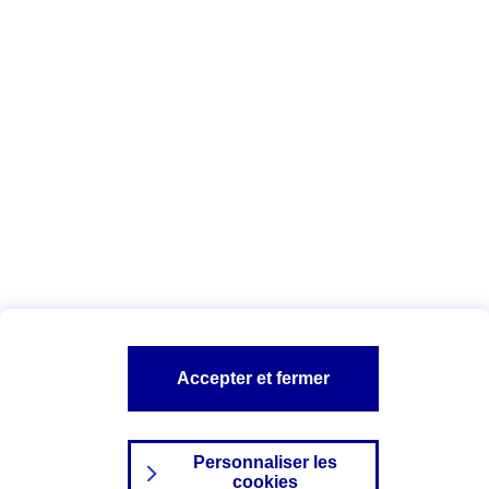
Vous êtes ici :
Complémentaire santé
Assurance des accidents de
la vie
Conseils Complémentaire santé
Assurance
garde petits enfants
A PROPOS D'AXA
TOUT L'UNIVERS PROTECTION DE LA FAMILLE
SITES AXA
Accepter et fermer
Personnaliser les
cookies