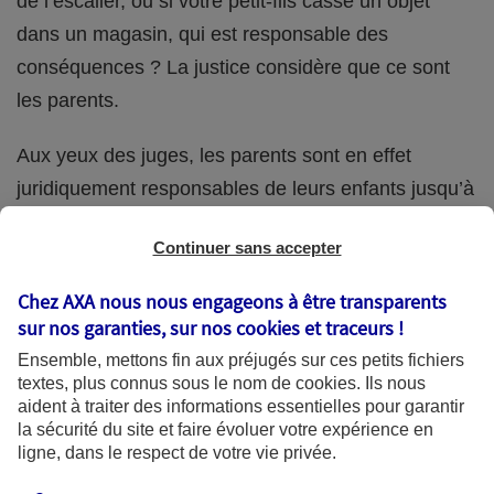
de l’escalier, ou si votre petit-fils casse un objet
dans un magasin, qui est responsable des
conséquences ? La justice considère que ce sont
les parents.
Aux yeux des juges, les parents sont en effet
juridiquement responsables de leurs enfants jusqu’à
la majorité (18 ans) de ces derniers. Et cette
Continuer sans accepter
responsabilité perdure même s’ils confient
ponctuellement la garde de leur enfant à un proche
Chez AXA nous nous engageons à être transparents
(grand-parent, oncle, cousin, ami, voisin, etc.).
sur nos garanties, sur nos
cookies et traceurs
!
Ensemble, mettons fin aux préjugés sur ces petits fichiers
textes, plus connus sous le nom de
cookies
. Ils nous
aident à traiter des informations essentielles pour garantir
Quelle assurance ?
la sécurité du site et faire évoluer votre expérience en
ligne, dans le respect de votre vie privée.
L'assurance habitation des parents et sa garantie