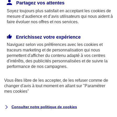
Responsabilité Civile. L'assureur indemnise la
Partagez vos attentes
réparation des dommages causés au tiers : frais
Soyez toujours plus satisfait en acceptant les
cookies
de
médicaux et réparations des dégâts matériels. Si c'est
mesure d’audience et d’avis utilisateurs qui nous aident à
un des petits-enfants qui se blesse tout seul, c'est
faire évoluer nos offres et nos services.
l'assurance protection Familiale (si souscrite) qui
interviendra au titre de la Garantie des Accidents de la
Enrichissez votre expérience
Vie.
Naviguez selon vos préférences avec les
cookies et
traceurs
marketing et de personnalisation qui nous
permettent d'afficher du contenu adapté à vos centres
d'intérêts, des publicités personnalisées et de suivre la
Situation n°2 : l’un de vos petits-enfants est
performance de nos campagnes.
blessé par quelqu’un
Vous êtes libre de les accepter, de les refuser comme de
Bien que vous culpabilisiez certainement de ce qui
changer d'avis à tout moment en allant sur
"Paramétrer
vient d’arriver, vous n’êtes pas responsable. Aux
mes
cookies
"
yeux de la justice, le responsable est la personne
ayant entrainé l’accident. A ce titre, cette personne
Consulter notre politique de
cookies
et son assureur devront s’acquitter des frais