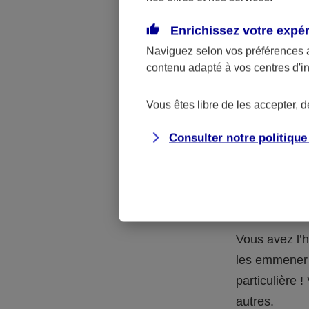
Quelle 
Enrichissez votre expé
Naviguez selon vos préférences 
La respons
contenu adapté à vos centres d'i
l’accident.
accidents d
Vous êtes libre de les accepter, 
Consulter notre politiqu
Situation
petits-en
Vous avez l’h
les emmener 
particulière
autres.