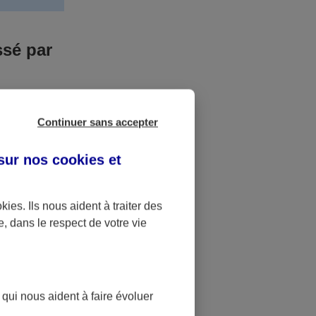
ssé par
us n’êtes pas
Continuer sans accepter
yant entrainé
r des frais
 sur nos
cookies et
accident dont
okies
. Ils nous aident à traiter des
e, dans le respect de votre vie
ique
pourra alors
 qui nous aident à faire évoluer