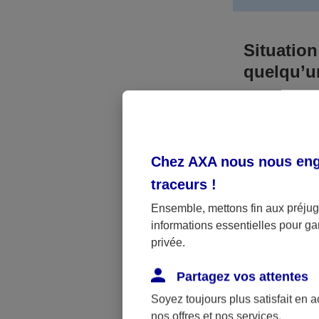
Situation
quelqu’
Bien que vous
responsable. 
l’accident. A
Chez AXA nous nous enga
médicaux et 
traceurs
!
Néanmoins, s
Ensemble, mettons fin aux préjugé
informations essentielles pour gar
a été victime 
privée.
(assurance sc
fonctionner.
Partagez vos attentes
Soyez toujours plus satisfait en 
nos offres et nos services.