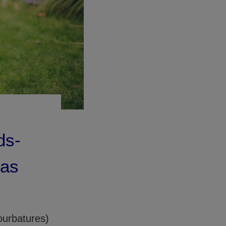
ds-
cas
ourbatures)