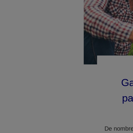
Ga
pa
De nombreu