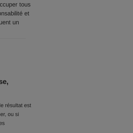
occuper tous
nsabilité et
quent un
se,
e résultat est
er, ou si
des