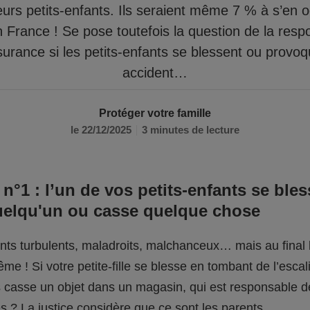
eurs petits-enfants. Ils seraient même 7 % à s’en 
n France ! Se pose toutefois la question de la respo
surance si les petits-enfants se blessent ou provo
accident…
Protéger votre famille
le 22/12/2025
3 minutes de lecture
 n°1 : l’un de vos petits-enfants se bles
uelqu'un ou casse quelque chose
fants turbulents, maladroits, malchanceux… mais au final l
me ! Si votre petite-fille se blesse en tombant de l’escali
ils casse un objet dans un magasin, qui est responsable 
 ? La justice considère que ce sont les parents.