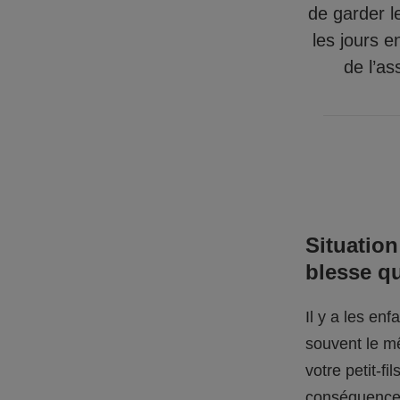
de garder l
les jours e
de l’as
Situation
blesse q
Il y a les en
souvent le mê
votre petit-f
conséquences