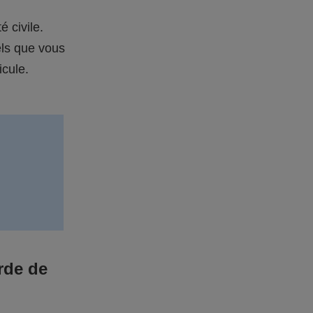
é civile.
els que vous
icule.
rde de