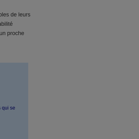
bles de leurs
bilité
 un proche
s qui se