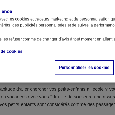
assurance ?
rience
avec les
cookies et traceurs
marketing et de personnalisation qui
abilité civile de la personne désignée comme responsable de
ntérêts, des publicités personnalisées et de suivre la performa
 Ou alors l’assurance spécifique (assurance scolaire ou garantie
e la vie) que vous auriez souscrite pour votre famille.
de les refuser comme de changer d'avis à tout moment en allant 
e de
cookies
 n°3 : vous avez un accident de voiture
Personnaliser les cookies
fants
abitude d’aller chercher vos petits-enfants à l’école ? V
en vacances avec vous ? Inutile de souscrire une assu
 ! Vos petits-enfants sont considérés comme des passag