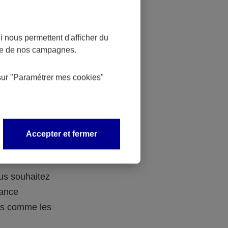
 nous permettent d'afficher du
nce de nos campagnes.
 des
sur
"Paramétrer mes
cookies
"
 avec vos
Accepter et fermer
ous souhaitez
rance
ers comme les