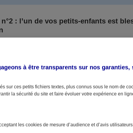
 n°2 : l’un de vos petits-enfants est ble
un
 culpabilisiez certainement de ce qui vient d’arriver, vo
Aux yeux de la justice, le responsable est la personne a
 ce titre, cette personne et son assureur devront s’acquitte
geons à être transparents sur nos garanties,
éventuelles indemnisations en guise de dommage.
i aucun responsable n’a été désigné ou retrouvé pour l’
s sur ces petits fichiers textes, plus connus sous le nom de
co
antir la sécurité du site et faire évoluer votre expérience en lign
votre petit-fils ou petite-fille, seule une assurance spécif
olaire ou garantie des accidents de la vie par exemple) 
acceptant les
cookies
de mesure d’audience et d’avis utilisateurs