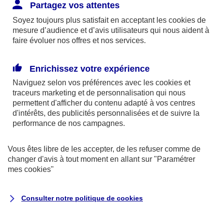
Responsabilité Civile. L'assureur indemnise la
Partagez vos attentes
réparation des dommages causés au tiers : frais
Soyez toujours plus satisfait en acceptant les
cookies
de
médicaux et réparations des dégâts matériels. Si c'est
mesure d’audience et d’avis utilisateurs qui nous aident à
un des petits-enfants qui se blesse tout seul, c'est
faire évoluer nos offres et nos services.
l'assurance protection Familiale (si souscrite) qui
interviendra au titre de la Garantie des Accidents de la
Enrichissez votre expérience
Vie.
Naviguez selon vos préférences avec les
cookies et
traceurs
marketing et de personnalisation qui nous
permettent d'afficher du contenu adapté à vos centres
d'intérêts, des publicités personnalisées et de suivre la
Situation n°2 : l’un de vos petits-enfants est
performance de nos campagnes.
blessé par quelqu’un
Vous êtes libre de les accepter, de les refuser comme de
Bien que vous culpabilisiez certainement de ce qui
changer d'avis à tout moment en allant sur
"Paramétrer
vient d’arriver, vous n’êtes pas responsable. Aux
mes
cookies
"
yeux de la justice, le responsable est la personne
ayant entrainé l’accident. A ce titre, cette personne
Consulter notre politique de
cookies
et son assureur devront s’acquitter des frais