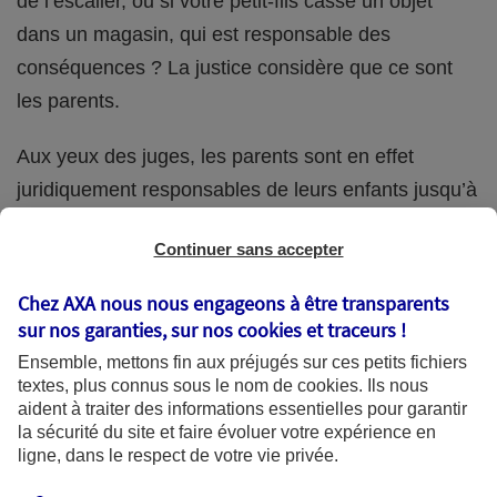
de l’escalier, ou si votre petit-fils casse un objet
dans un magasin, qui est responsable des
conséquences ? La justice considère que ce sont
les parents.
Aux yeux des juges, les parents sont en effet
juridiquement responsables de leurs enfants jusqu’à
la majorité (18 ans) de ces derniers. Et cette
Continuer sans accepter
responsabilité perdure même s’ils confient
ponctuellement la garde de leur enfant à un proche
Chez AXA nous nous engageons à être transparents
(grand-parent, oncle, cousin, ami, voisin, etc.).
sur nos garanties, sur nos
cookies et traceurs
!
Ensemble, mettons fin aux préjugés sur ces petits fichiers
textes, plus connus sous le nom de
cookies
. Ils nous
aident à traiter des informations essentielles pour garantir
Quelle assurance ?
la sécurité du site et faire évoluer votre expérience en
ligne, dans le respect de votre vie privée.
L'assurance habitation des parents et sa garantie