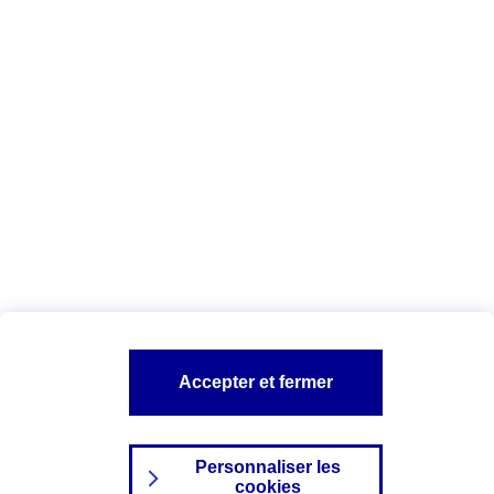
Vous êtes ici :
Complémentaire santé
Assurance des accidents de
la vie
Conseils Complémentaire santé
Assurance
garde petits enfants
A PROPOS D'AXA
TOUT L'UNIVERS PROTECTION DE LA FAMILLE
SITES AXA
Accepter et fermer
Personnaliser les
cookies