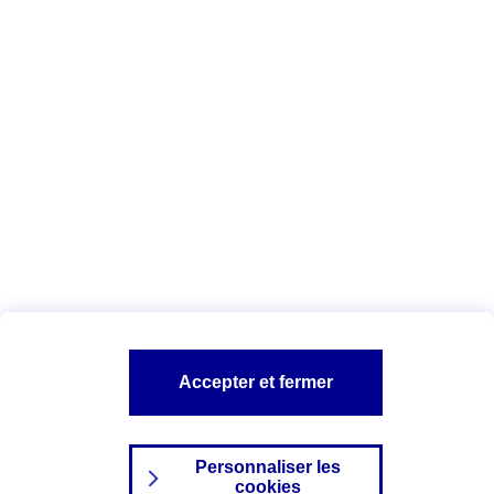
Vous êtes ici :
Complémentaire santé
Assurance des accidents de
la vie
Conseils Complémentaire santé
Assurance
garde petits enfants
A PROPOS D'AXA
TOUT L'UNIVERS PROTECTION DE LA FAMILLE
SITES AXA
Accepter et fermer
Personnaliser les
cookies