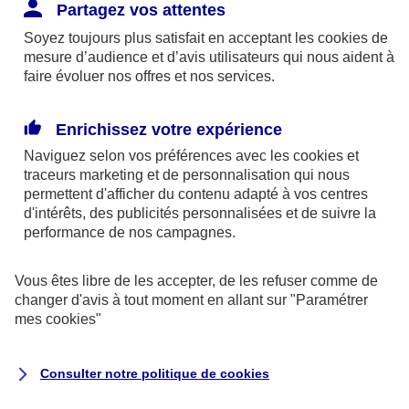
Responsabilité Civile. L'assureur indemnise la
Partagez vos attentes
réparation des dommages causés au tiers : frais
Soyez toujours plus satisfait en acceptant les
cookies
de
médicaux et réparations des dégâts matériels. Si c'est
mesure d’audience et d’avis utilisateurs qui nous aident à
un des petits-enfants qui se blesse tout seul, c'est
faire évoluer nos offres et nos services.
l'assurance protection Familiale (si souscrite) qui
interviendra au titre de la Garantie des Accidents de la
Enrichissez votre expérience
Vie.
Naviguez selon vos préférences avec les
cookies et
traceurs
marketing et de personnalisation qui nous
permettent d'afficher du contenu adapté à vos centres
d'intérêts, des publicités personnalisées et de suivre la
Situation n°2 : l’un de vos petits-enfants est
performance de nos campagnes.
blessé par quelqu’un
Vous êtes libre de les accepter, de les refuser comme de
Bien que vous culpabilisiez certainement de ce qui
changer d'avis à tout moment en allant sur
"Paramétrer
vient d’arriver, vous n’êtes pas responsable. Aux
mes
cookies
"
yeux de la justice, le responsable est la personne
ayant entrainé l’accident. A ce titre, cette personne
Consulter notre politique de
cookies
et son assureur devront s’acquitter des frais