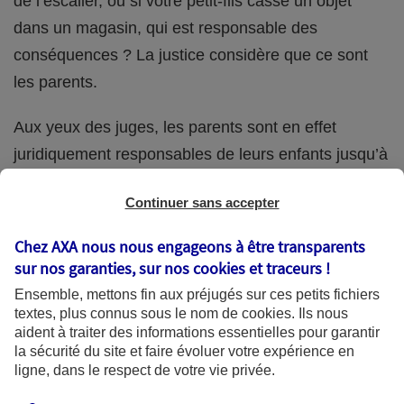
de l’escalier, ou si votre petit-fils casse un objet
dans un magasin, qui est responsable des
conséquences ? La justice considère que ce sont
les parents.
Aux yeux des juges, les parents sont en effet
juridiquement responsables de leurs enfants jusqu’à
la majorité (18 ans) de ces derniers. Et cette
Continuer sans accepter
responsabilité perdure même s’ils confient
ponctuellement la garde de leur enfant à un proche
Chez AXA nous nous engageons à être transparents
(grand-parent, oncle, cousin, ami, voisin, etc.).
sur nos garanties, sur nos
cookies et traceurs
!
Ensemble, mettons fin aux préjugés sur ces petits fichiers
textes, plus connus sous le nom de
cookies
. Ils nous
aident à traiter des informations essentielles pour garantir
Quelle assurance ?
la sécurité du site et faire évoluer votre expérience en
ligne, dans le respect de votre vie privée.
L'assurance habitation des parents et sa garantie