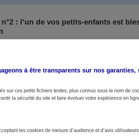
 n°2 : l’un de vos petits-enfants est ble
un
 culpabilisiez certainement de ce qui vient d’arriver, vo
Aux yeux de la justice, le responsable est la personne a
 ce titre, cette personne et son assureur devront s’acquitte
geons à être transparents sur nos garanties,
éventuelles indemnisations en guise de dommage.
i aucun responsable n’a été désigné ou retrouvé pour l’
s sur ces petits fichiers textes, plus connus sous le nom de
co
antir la sécurité du site et faire évoluer votre expérience en lign
votre petit-fils ou petite-fille, seule une assurance spécif
olaire ou garantie des accidents de la vie par exemple) 
acceptant les
cookies
de mesure d’audience et d’avis utilisateurs