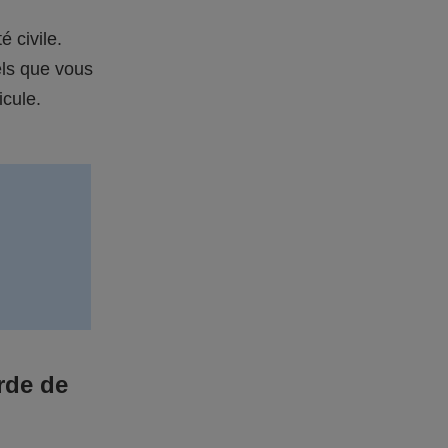
é civile.
els que vous
icule.
rde de