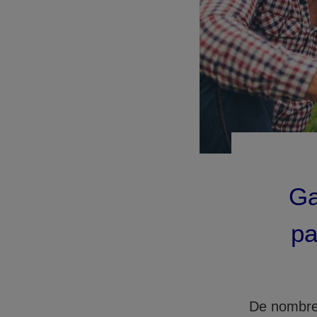
Ga
pa
De nombreu