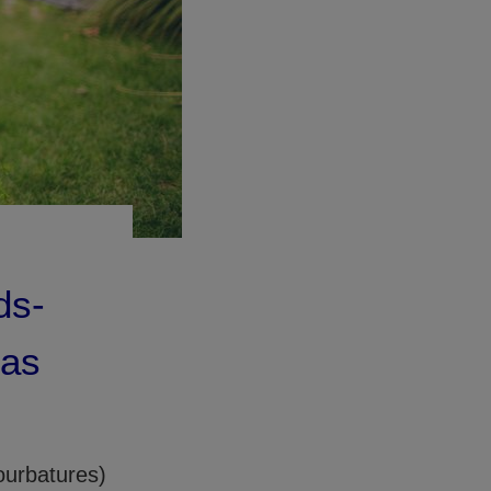
ds-
cas
ourbatures)