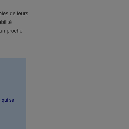
bles de leurs
bilité
 un proche
s qui se