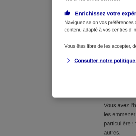
Quelle 
Enrichissez votre expé
Naviguez selon vos préférences 
La respons
contenu adapté à vos centres d'i
l’accident.
accidents d
Vous êtes libre de les accepter, 
Consulter notre politiqu
Situation
petits-en
Vous avez l’h
les emmener 
particulière
autres.