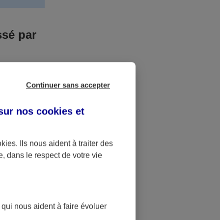
ssé par
us n’êtes pas
Continuer sans accepter
yant entrainé
r des frais
 sur nos
cookies et
accident dont
okies
. Ils nous aident à traiter des
e, dans le respect de votre vie
ique
pourra alors
 qui nous aident à faire évoluer