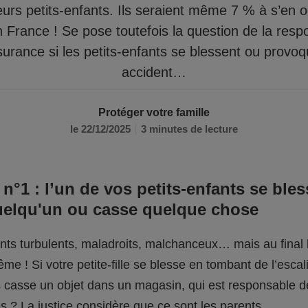
eurs petits-enfants. Ils seraient même 7 % à s’en 
n France ! Se pose toutefois la question de la respo
surance si les petits-enfants se blessent ou provo
accident…
Protéger votre famille
le 22/12/2025
3 minutes de lecture
 n°1 : l’un de vos petits-enfants se bles
uelqu'un ou casse quelque chose
fants turbulents, maladroits, malchanceux… mais au final l
me ! Si votre petite-fille se blesse en tombant de l’escali
ils casse un objet dans un magasin, qui est responsable 
 ? La justice considère que ce sont les parents.