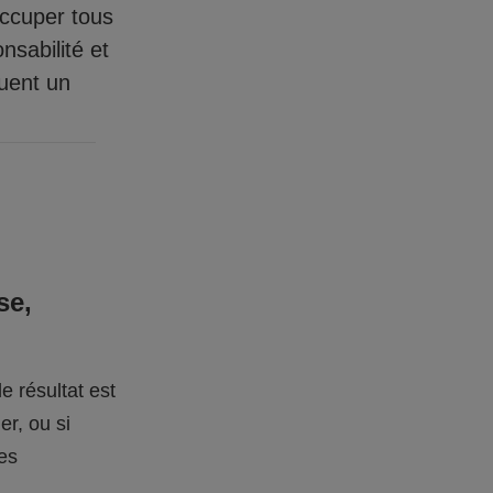
occuper tous
nsabilité et
quent un
se,
e résultat est
er, ou si
des