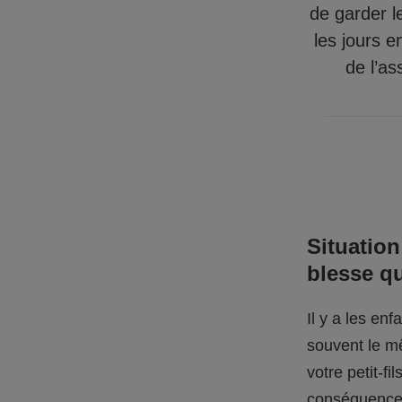
de garder l
les jours e
de l’as
Situation
blesse q
Il y a les en
souvent le mê
votre petit-f
conséquences