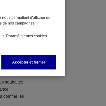
 nous permettent d'afficher du
nce de nos campagnes.
 des
sur
"Paramétrer mes
cookies
"
 avec vos
Accepter et fermer
ous souhaitez
rance
ers comme les