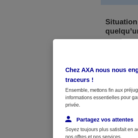
Situation
quelqu’
Bien que vous
responsable. 
l’accident. A
Chez AXA nous nous enga
médicaux et 
traceurs
!
Néanmoins, s
Ensemble, mettons fin aux préjugé
informations essentielles pour gar
a été victime 
privée.
(assurance sc
fonctionner.
Partagez vos attentes
Soyez toujours plus satisfait en 
nos offres et nos services.