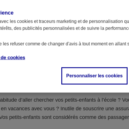
assurance ?
rience
avec les
cookies et traceurs
marketing et de personnalisation qui
abilité civile de la personne désignée comme responsable de
ntérêts, des publicités personnalisées et de suivre la performa
 Ou alors l’assurance spécifique (assurance scolaire ou garantie
e la vie) que vous auriez souscrite pour votre famille.
de les refuser comme de changer d'avis à tout moment en allant 
e de
cookies
 n°3 : vous avez un accident de voiture
Personnaliser les cookies
fants
abitude d’aller chercher vos petits-enfants à l’école ? V
en vacances avec vous ? Inutile de souscrire une assu
 ! Vos petits-enfants sont considérés comme des passag