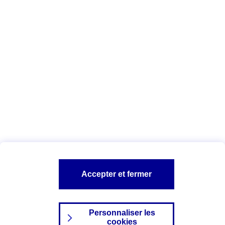
Vous êtes ici :
Complémentaire santé
Assurance des accidents de
la vie
Conseils Complémentaire santé
Assurance
garde petits enfants
A PROPOS D'AXA
TOUT L'UNIVERS PROTECTION DE LA FAMILLE
SITES AXA
Accepter et fermer
Personnaliser les
cookies