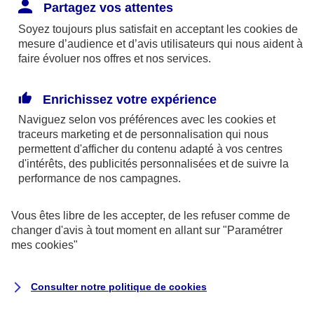
Responsabilité Civile. L'assureur indemnise la
Partagez vos attentes
réparation des dommages causés au tiers : frais
Soyez toujours plus satisfait en acceptant les
cookies
de
médicaux et réparations des dégâts matériels. Si c'est
mesure d’audience et d’avis utilisateurs qui nous aident à
un des petits-enfants qui se blesse tout seul, c'est
faire évoluer nos offres et nos services.
l'assurance protection Familiale (si souscrite) qui
interviendra au titre de la Garantie des Accidents de la
Enrichissez votre expérience
Vie.
Naviguez selon vos préférences avec les
cookies et
traceurs
marketing et de personnalisation qui nous
permettent d'afficher du contenu adapté à vos centres
d'intérêts, des publicités personnalisées et de suivre la
Situation n°2 : l’un de vos petits-enfants est
performance de nos campagnes.
blessé par quelqu’un
Vous êtes libre de les accepter, de les refuser comme de
Bien que vous culpabilisiez certainement de ce qui
changer d'avis à tout moment en allant sur
"Paramétrer
vient d’arriver, vous n’êtes pas responsable. Aux
mes
cookies
"
yeux de la justice, le responsable est la personne
ayant entrainé l’accident. A ce titre, cette personne
Consulter notre politique de
cookies
et son assureur devront s’acquitter des frais