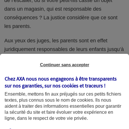
de l’escalier, ou si votre petit-fils casse un objet
dans un magasin, qui est responsable des
conséquences ? La justice considère que ce sont
les parents.
Aux yeux des juges, les parents sont en effet
juridiquement responsables de leurs enfants jusqu’à
la majorité (18 ans) de ces derniers. Et cette
Continuer sans accepter
responsabilité perdure même s’ils confient
ponctuellement la garde de leur enfant à un proche
Chez AXA nous nous engageons à être transparents
(grand-parent, oncle, cousin, ami, voisin, etc.).
sur nos garanties, sur nos
cookies et traceurs
!
Ensemble, mettons fin aux préjugés sur ces petits fichiers
textes, plus connus sous le nom de
cookies
. Ils nous
aident à traiter des informations essentielles pour garantir
Quelle assurance ?
la sécurité du site et faire évoluer votre expérience en
ligne, dans le respect de votre vie privée.
L'assurance habitation des parents et sa garantie