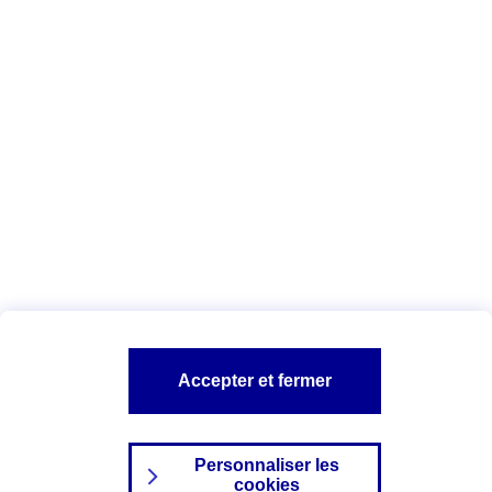
Vous êtes ici :
Complémentaire santé
Assurance des accidents de
la vie
Conseils Complémentaire santé
Assurance
garde petits enfants
A PROPOS D'AXA
TOUT L'UNIVERS PROTECTION DE LA FAMILLE
SITES AXA
Accepter et fermer
Personnaliser les
cookies