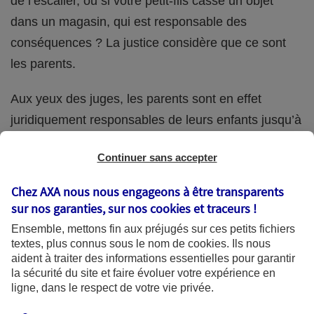
de l’escalier, ou si votre petit-fils casse un objet
dans un magasin, qui est responsable des
conséquences ? La justice considère que ce sont
les parents.
Aux yeux des juges, les parents sont en effet
juridiquement responsables de leurs enfants jusqu’à
la majorité (18 ans) de ces derniers. Et cette
Continuer sans accepter
responsabilité perdure même s’ils confient
ponctuellement la garde de leur enfant à un proche
Chez AXA nous nous engageons à être transparents
(grand-parent, oncle, cousin, ami, voisin, etc.).
sur nos garanties, sur nos
cookies et traceurs
!
Ensemble, mettons fin aux préjugés sur ces petits fichiers
textes, plus connus sous le nom de
cookies
. Ils nous
aident à traiter des informations essentielles pour garantir
Quelle assurance ?
la sécurité du site et faire évoluer votre expérience en
ligne, dans le respect de votre vie privée.
L'assurance habitation des parents et sa garantie