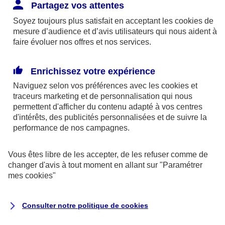
Responsabilité Civile. L'assureur indemnise la
Partagez vos attentes
réparation des dommages causés au tiers : frais
Soyez toujours plus satisfait en acceptant les
cookies
de
médicaux et réparations des dégâts matériels. Si c'est
mesure d’audience et d’avis utilisateurs qui nous aident à
un des petits-enfants qui se blesse tout seul, c'est
faire évoluer nos offres et nos services.
l'assurance protection Familiale (si souscrite) qui
interviendra au titre de la Garantie des Accidents de la
Enrichissez votre expérience
Vie.
Naviguez selon vos préférences avec les
cookies et
traceurs
marketing et de personnalisation qui nous
permettent d'afficher du contenu adapté à vos centres
d'intérêts, des publicités personnalisées et de suivre la
Situation n°2 : l’un de vos petits-enfants est
performance de nos campagnes.
blessé par quelqu’un
Vous êtes libre de les accepter, de les refuser comme de
Bien que vous culpabilisiez certainement de ce qui
changer d'avis à tout moment en allant sur
"Paramétrer
vient d’arriver, vous n’êtes pas responsable. Aux
mes
cookies
"
yeux de la justice, le responsable est la personne
ayant entrainé l’accident. A ce titre, cette personne
Consulter notre politique de
cookies
et son assureur devront s’acquitter des frais