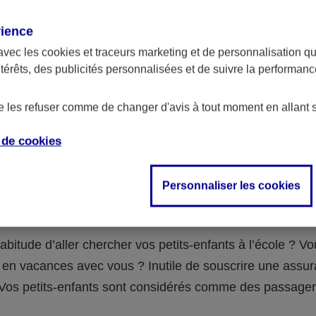
assurance ?
rience
avec les
cookies et traceurs
marketing et de personnalisation qui
abilité civile de la personne désignée comme responsable de
ntérêts, des publicités personnalisées et de suivre la performa
 Ou alors l’assurance spécifique (assurance scolaire ou garantie
e la vie) que vous auriez souscrite pour votre famille.
de les refuser comme de changer d'avis à tout moment en allant 
e de
cookies
 n°3 : vous avez un accident de voiture
Personnaliser les cookies
fants
abitude d’aller chercher vos petits-enfants à l’école ? V
en vacances avec vous ? Inutile de souscrire une assu
 ! Vos petits-enfants sont considérés comme des passag