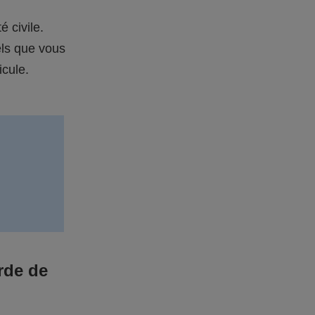
é civile.
els que vous
icule.
rde de