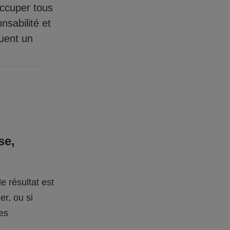
occuper tous
nsabilité et
quent un
se,
e résultat est
er, ou si
des