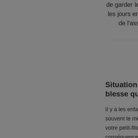
de garder l
les jours e
de l’as
Situation
blesse q
Il y a les en
souvent le mê
votre petit-f
conséquences