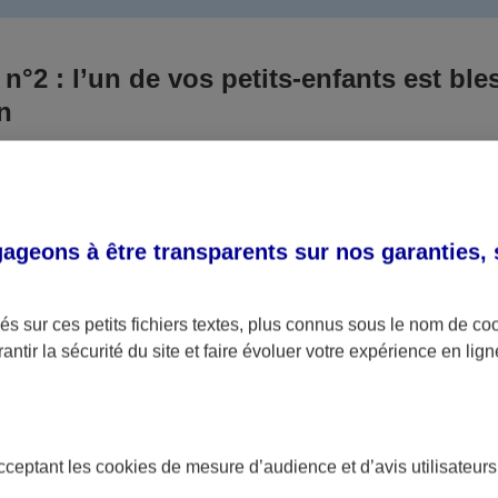
 n°2 : l’un de vos petits-enfants est ble
un
 culpabilisiez certainement de ce qui vient d’arriver, vo
Aux yeux de la justice, le responsable est la personne a
 ce titre, cette personne et son assureur devront s’acquitte
geons à être transparents sur nos garanties,
éventuelles indemnisations en guise de dommage.
i aucun responsable n’a été désigné ou retrouvé pour l’
s sur ces petits fichiers textes, plus connus sous le nom de
co
antir la sécurité du site et faire évoluer votre expérience en lign
votre petit-fils ou petite-fille, seule une assurance spécif
olaire ou garantie des accidents de la vie par exemple) 
acceptant les
cookies
de mesure d’audience et d’avis utilisateurs