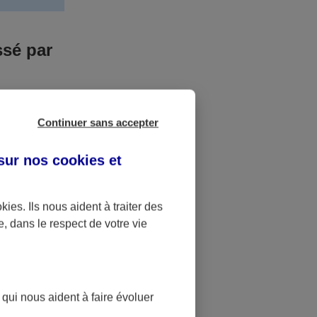
ssé par
us n’êtes pas
Continuer sans accepter
yant entrainé
r des frais
 sur nos
cookies et
accident dont
okies
. Ils nous aident à traiter des
e, dans le respect de votre vie
ique
pourra alors
 qui nous aident à faire évoluer