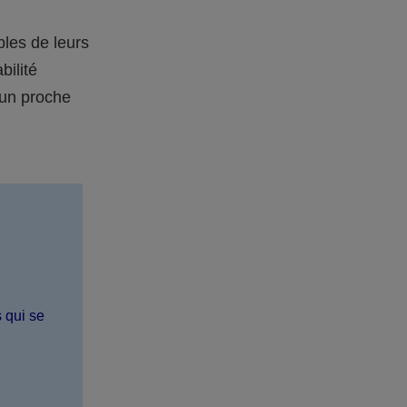
bles de leurs
bilité
 un proche
s qui se