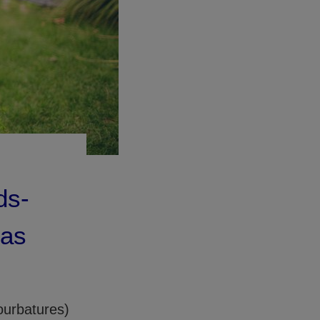
ds-
cas
ourbatures)