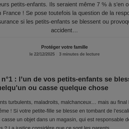
eurs petits-enfants. Ils seraient même 7 % à s’en 
n France ! Se pose toutefois la question de la respo
surance si les petits-enfants se blessent ou provo
accident…
Protéger votre famille
le 22/12/2025
3 minutes de lecture
 n°1 : l’un de vos petits-enfants se bles
uelqu'un ou casse quelque chose
fants turbulents, maladroits, malchanceux… mais au final l
me ! Si votre petite-fille se blesse en tombant de l’escali
ils casse un objet dans un magasin, qui est responsable 
 ? La justice considère que ce sont les parents.