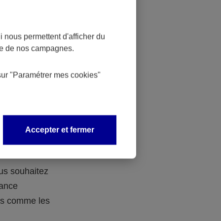
 nous permettent d'afficher du
nce de nos campagnes.
 des
sur
"Paramétrer mes
cookies
"
 avec vos
Accepter et fermer
ous souhaitez
rance
ers comme les