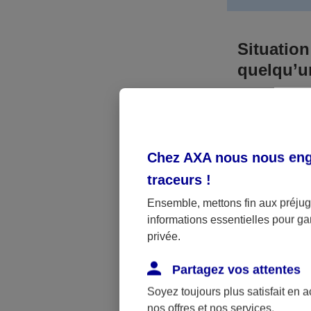
Situation
quelqu’
Bien que vous
responsable. 
l’accident. A
Chez AXA nous nous enga
médicaux et 
traceurs
!
Néanmoins, s
Ensemble, mettons fin aux préjugé
informations essentielles pour gar
a été victime 
privée.
(assurance sc
fonctionner.
Partagez vos attentes
Soyez toujours plus satisfait en 
nos offres et nos services.