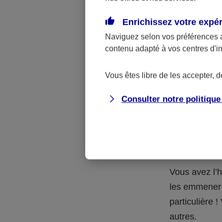
Quelle 
Enrichissez votre expé
Naviguez selon vos préférences 
La respons
contenu adapté à vos centres d'i
l’accident.
accidents d
Vous êtes libre de les accepter, 
Consulter notre politiqu
Situation
petits-en
Vous avez l’h
les emmener 
particulière
autres.