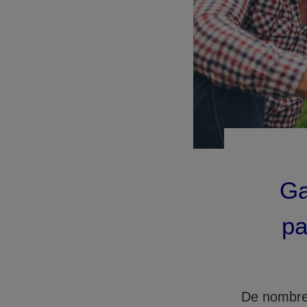
Ga
pa
De nombreu