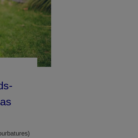
ds-
cas
ourbatures)