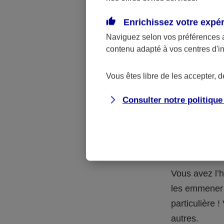
Quelle 
Enrichissez votre expé
Naviguez selon vos préférences 
La respons
contenu adapté à vos centres d'i
l’accident.
accidents d
Vous êtes libre de les accepter, 
Consulter notre politiqu
Situation
petits-en
Vous avez l’h
les emmener 
particulière
autres.