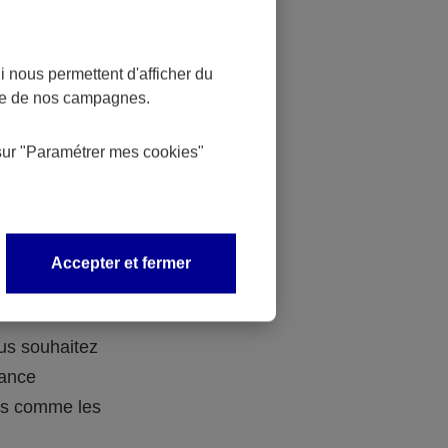
 nous permettent d'afficher du
nce de nos campagnes.
 des
sur
"Paramétrer mes
cookies
"
 avec vos
Accepter et fermer
ous souhaitez
rance
ers comme les