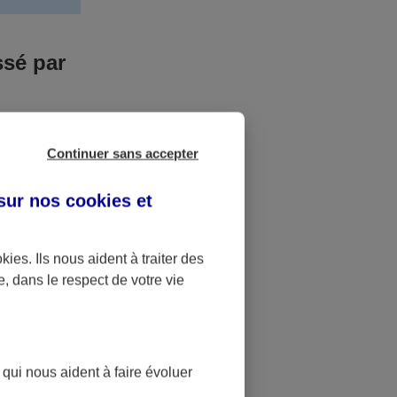
ssé par
us n’êtes pas
Continuer sans accepter
yant entrainé
r des frais
 sur nos
cookies et
accident dont
okies
. Ils nous aident à traiter des
e, dans le respect de votre vie
ique
pourra alors
 qui nous aident à faire évoluer