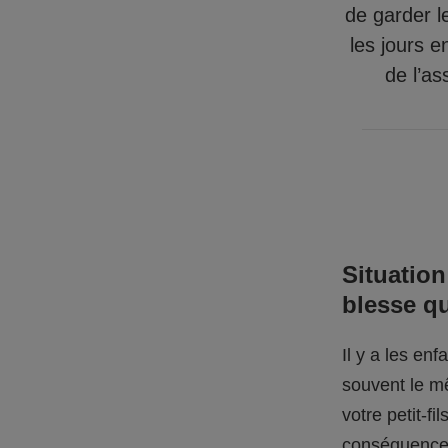
de garder l
les jours e
de l’as
Situation
blesse q
Il y a les en
souvent le mê
votre petit-f
conséquences