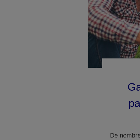
Ga
pa
De nombreu