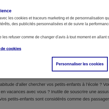
assurance ?
rience
avec les
cookies et traceurs
marketing et de personnalisation qui
abilité civile de la personne désignée comme responsable de
ntérêts, des publicités personnalisées et de suivre la performa
 Ou alors l’assurance spécifique (assurance scolaire ou garantie
e la vie) que vous auriez souscrite pour votre famille.
de les refuser comme de changer d'avis à tout moment en allant 
e de
cookies
 n°3 : vous avez un accident de voiture
Personnaliser les cookies
fants
abitude d’aller chercher vos petits-enfants à l’école ? V
en vacances avec vous ? Inutile de souscrire une assu
 ! Vos petits-enfants sont considérés comme des passag