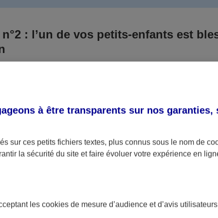
 n°2 : l’un de vos petits-enfants est ble
un
 culpabilisiez certainement de ce qui vient d’arriver, vo
Aux yeux de la justice, le responsable est la personne a
 ce titre, cette personne et son assureur devront s’acquitte
geons à être transparents sur nos garanties,
éventuelles indemnisations en guise de dommage.
i aucun responsable n’a été désigné ou retrouvé pour l’
s sur ces petits fichiers textes, plus connus sous le nom de
co
antir la sécurité du site et faire évoluer votre expérience en lign
votre petit-fils ou petite-fille, seule une assurance spécif
olaire ou garantie des accidents de la vie par exemple) 
acceptant les
cookies
de mesure d’audience et d’avis utilisateurs