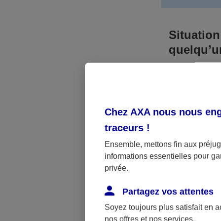
Situation
quelqu’
Bien que vous
responsable. 
l’accident. A
Chez AXA nous nous enga
médicaux et 
traceurs
!
Néanmoins, s
Ensemble, mettons fin aux préjugé
informations essentielles pour gar
a été victime 
privée.
(assurance sc
fonctionner.
Partagez vos attentes
Soyez toujours plus satisfait en 
nos offres et nos services.