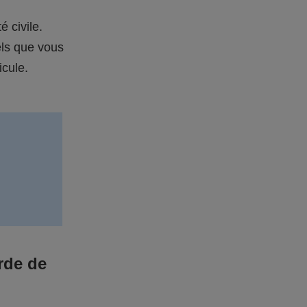
é civile.
els que vous
icule.
rde de