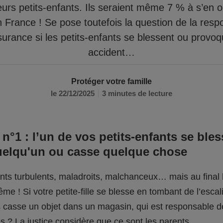
eurs petits-enfants. Ils seraient même 7 % à s’en 
n France ! Se pose toutefois la question de la respo
surance si les petits-enfants se blessent ou provo
accident…
Protéger votre famille
le 22/12/2025
3 minutes de lecture
 n°1 : l’un de vos petits-enfants se bles
uelqu'un ou casse quelque chose
fants turbulents, maladroits, malchanceux… mais au final l
me ! Si votre petite-fille se blesse en tombant de l’escali
ils casse un objet dans un magasin, qui est responsable 
 ? La justice considère que ce sont les parents.