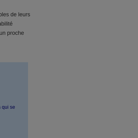
bles de leurs
bilité
 un proche
s qui se