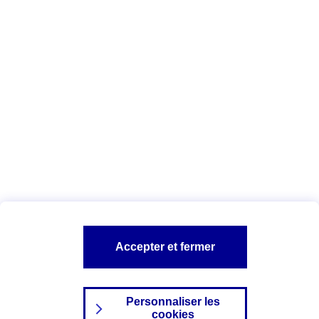
Vous êtes ici :
Complémentaire santé
Assurance des accidents de
la vie
Conseils Complémentaire santé
Assurance
garde petits enfants
A PROPOS D'AXA
TOUT L'UNIVERS PROTECTION DE LA FAMILLE
SITES AXA
Accepter et fermer
Personnaliser les
cookies