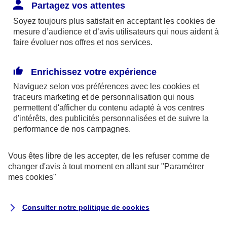
Responsabilité Civile. L'assureur indemnise la
Partagez vos attentes
réparation des dommages causés au tiers : frais
Soyez toujours plus satisfait en acceptant les
cookies
de
médicaux et réparations des dégâts matériels. Si c'est
mesure d’audience et d’avis utilisateurs qui nous aident à
un des petits-enfants qui se blesse tout seul, c'est
faire évoluer nos offres et nos services.
l'assurance protection Familiale (si souscrite) qui
interviendra au titre de la Garantie des Accidents de la
Enrichissez votre expérience
Vie.
Naviguez selon vos préférences avec les
cookies et
traceurs
marketing et de personnalisation qui nous
permettent d'afficher du contenu adapté à vos centres
d'intérêts, des publicités personnalisées et de suivre la
Situation n°2 : l’un de vos petits-enfants est
performance de nos campagnes.
blessé par quelqu’un
Vous êtes libre de les accepter, de les refuser comme de
Bien que vous culpabilisiez certainement de ce qui
changer d'avis à tout moment en allant sur
"Paramétrer
vient d’arriver, vous n’êtes pas responsable. Aux
mes
cookies
"
yeux de la justice, le responsable est la personne
ayant entrainé l’accident. A ce titre, cette personne
Consulter notre politique de
cookies
et son assureur devront s’acquitter des frais