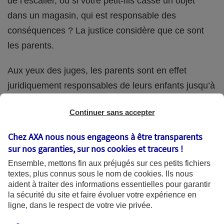
de l’escalier, ou si votre petit-fils casse un objet
dans un magasin, qui est responsable des
conséquences ? La justice considère que ce sont
les parents.
Aux yeux des juges, les parents sont en effet
juridiquement responsables de leurs enfants jusqu’à
la majorité (18 ans) de ces derniers. Et cette
Continuer sans accepter
responsabilité perdure même s’ils confient
ponctuellement la garde de leur enfant à un proche
Chez AXA nous nous engageons à être transparents
(grand-parent, oncle, cousin, ami, voisin, etc.).
sur nos garanties, sur nos
cookies et traceurs
!
Ensemble, mettons fin aux préjugés sur ces petits fichiers
textes, plus connus sous le nom de
cookies
. Ils nous
aident à traiter des informations essentielles pour garantir
Quelle assurance ?
la sécurité du site et faire évoluer votre expérience en
ligne, dans le respect de votre vie privée.
L'assurance habitation des parents et sa garantie