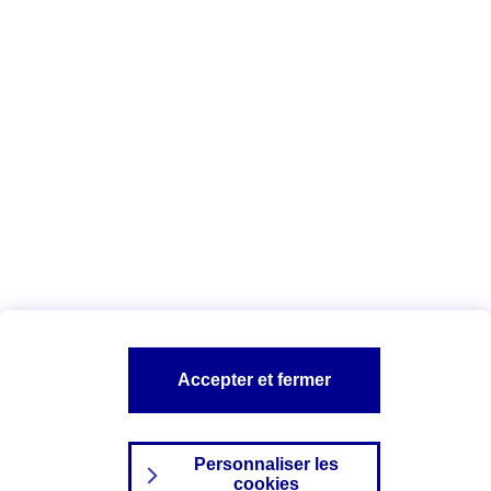
Vous êtes ici :
Complémentaire santé
Assurance des accidents de
la vie
Conseils Complémentaire santé
Assurance
garde petits enfants
A PROPOS D'AXA
TOUT L'UNIVERS PROTECTION DE LA FAMILLE
SITES AXA
Accepter et fermer
Personnaliser les
cookies