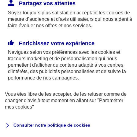
Responsabilité Civile. L'assureur indemnise la
Partagez vos attentes
réparation des dommages causés au tiers : frais
Soyez toujours plus satisfait en acceptant les
cookies
de
médicaux et réparations des dégâts matériels. Si c'est
mesure d’audience et d’avis utilisateurs qui nous aident à
un des petits-enfants qui se blesse tout seul, c'est
faire évoluer nos offres et nos services.
l'assurance protection Familiale (si souscrite) qui
interviendra au titre de la Garantie des Accidents de la
Enrichissez votre expérience
Vie.
Naviguez selon vos préférences avec les
cookies et
traceurs
marketing et de personnalisation qui nous
permettent d'afficher du contenu adapté à vos centres
d'intérêts, des publicités personnalisées et de suivre la
Situation n°2 : l’un de vos petits-enfants est
performance de nos campagnes.
blessé par quelqu’un
Vous êtes libre de les accepter, de les refuser comme de
Bien que vous culpabilisiez certainement de ce qui
changer d'avis à tout moment en allant sur
"Paramétrer
vient d’arriver, vous n’êtes pas responsable. Aux
mes
cookies
"
yeux de la justice, le responsable est la personne
ayant entrainé l’accident. A ce titre, cette personne
Consulter notre politique de
cookies
et son assureur devront s’acquitter des frais