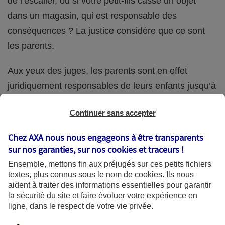
de l’escalier, ou si votre petit-fils casse un objet
dans un magasin, qui est responsable des
conséquences ? La justice considère que ce sont
les parents.
Aux yeux des juges, les parents sont en effet
juridiquement responsables de leurs enfants jusqu’à
la majorité (18 ans) de ces derniers. Et cette
Continuer sans accepter
responsabilité perdure même s’ils confient
ponctuellement la garde de leur enfant à un proche
Chez AXA nous nous engageons à être transparents
(grand-parent, oncle, cousin, ami, voisin, etc.).
sur nos garanties, sur nos
cookies et traceurs
!
Ensemble, mettons fin aux préjugés sur ces petits fichiers
textes, plus connus sous le nom de
cookies
. Ils nous
aident à traiter des informations essentielles pour garantir
Quelle assurance ?
la sécurité du site et faire évoluer votre expérience en
ligne, dans le respect de votre vie privée.
L'assurance habitation des parents et sa garantie