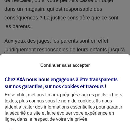
de l’escalier, ou si votre petit-fils casse un objet
dans un magasin, qui est responsable des
conséquences ? La justice considère que ce sont
les parents.
Aux yeux des juges, les parents sont en effet
juridiquement responsables de leurs enfants jusqu’à
la majorité (18 ans) de ces derniers. Et cette
Continuer sans accepter
responsabilité perdure même s’ils confient
ponctuellement la garde de leur enfant à un proche
Chez AXA nous nous engageons à être transparents
(grand-parent, oncle, cousin, ami, voisin, etc.).
sur nos garanties, sur nos
cookies et traceurs
!
Ensemble, mettons fin aux préjugés sur ces petits fichiers
textes, plus connus sous le nom de
cookies
. Ils nous
aident à traiter des informations essentielles pour garantir
Quelle assurance ?
la sécurité du site et faire évoluer votre expérience en
ligne, dans le respect de votre vie privée.
L'assurance habitation des parents et sa garantie