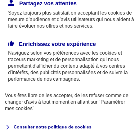
Responsabilité Civile. L'assureur indemnise la
Partagez vos attentes
réparation des dommages causés au tiers : frais
Soyez toujours plus satisfait en acceptant les
cookies
de
médicaux et réparations des dégâts matériels. Si c'est
mesure d’audience et d’avis utilisateurs qui nous aident à
un des petits-enfants qui se blesse tout seul, c'est
faire évoluer nos offres et nos services.
l'assurance protection Familiale (si souscrite) qui
interviendra au titre de la Garantie des Accidents de la
Enrichissez votre expérience
Vie.
Naviguez selon vos préférences avec les
cookies et
traceurs
marketing et de personnalisation qui nous
permettent d'afficher du contenu adapté à vos centres
d'intérêts, des publicités personnalisées et de suivre la
Situation n°2 : l’un de vos petits-enfants est
performance de nos campagnes.
blessé par quelqu’un
Vous êtes libre de les accepter, de les refuser comme de
Bien que vous culpabilisiez certainement de ce qui
changer d'avis à tout moment en allant sur
"Paramétrer
vient d’arriver, vous n’êtes pas responsable. Aux
mes
cookies
"
yeux de la justice, le responsable est la personne
ayant entrainé l’accident. A ce titre, cette personne
Consulter notre politique de
cookies
et son assureur devront s’acquitter des frais