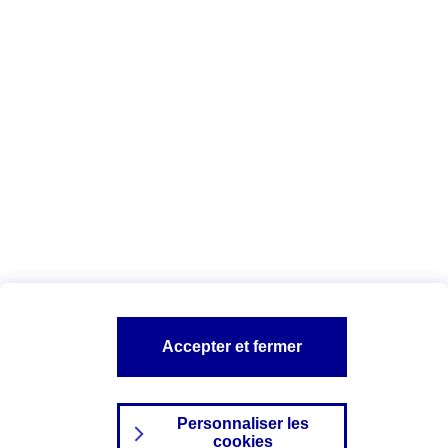
Vous êtes ici :
Complémentaire santé
Assurance des accidents de
la vie
Conseils Complémentaire santé
Assurance
garde petits enfants
A PROPOS D'AXA
TOUT L'UNIVERS PROTECTION DE LA FAMILLE
SITES AXA
Accepter et fermer
Personnaliser les
cookies