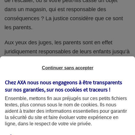
de l’escalier, ou si votre petit-fils casse un objet
dans un magasin, qui est responsable des
conséquences ? La justice considère que ce sont
les parents.
Aux yeux des juges, les parents sont en effet
juridiquement responsables de leurs enfants jusqu’à
la majorité (18 ans) de ces derniers. Et cette
Continuer sans accepter
responsabilité perdure même s’ils confient
ponctuellement la garde de leur enfant à un proche
Chez AXA nous nous engageons à être transparents
(grand-parent, oncle, cousin, ami, voisin, etc.).
sur nos garanties, sur nos
cookies et traceurs
!
Ensemble, mettons fin aux préjugés sur ces petits fichiers
textes, plus connus sous le nom de
cookies
. Ils nous
aident à traiter des informations essentielles pour garantir
Quelle assurance ?
la sécurité du site et faire évoluer votre expérience en
ligne, dans le respect de votre vie privée.
L'assurance habitation des parents et sa garantie