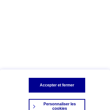
Vous êtes ici :
Complémentaire santé
Assurance des accidents de
la vie
Conseils Complémentaire santé
Assurance
garde petits enfants
A PROPOS D'AXA
TOUT L'UNIVERS PROTECTION DE LA FAMILLE
SITES AXA
Accepter et fermer
Personnaliser les
cookies