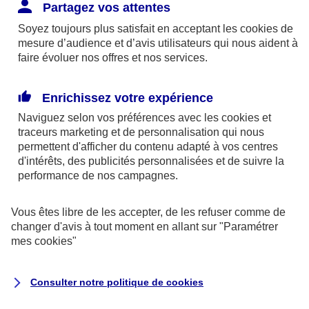
Responsabilité Civile. L'assureur indemnise la
Partagez vos attentes
réparation des dommages causés au tiers : frais
Soyez toujours plus satisfait en acceptant les
cookies
de
médicaux et réparations des dégâts matériels. Si c'est
mesure d’audience et d’avis utilisateurs qui nous aident à
un des petits-enfants qui se blesse tout seul, c'est
faire évoluer nos offres et nos services.
l'assurance protection Familiale (si souscrite) qui
interviendra au titre de la Garantie des Accidents de la
Enrichissez votre expérience
Vie.
Naviguez selon vos préférences avec les
cookies et
traceurs
marketing et de personnalisation qui nous
permettent d'afficher du contenu adapté à vos centres
d'intérêts, des publicités personnalisées et de suivre la
Situation n°2 : l’un de vos petits-enfants est
performance de nos campagnes.
blessé par quelqu’un
Vous êtes libre de les accepter, de les refuser comme de
Bien que vous culpabilisiez certainement de ce qui
changer d'avis à tout moment en allant sur
"Paramétrer
vient d’arriver, vous n’êtes pas responsable. Aux
mes
cookies
"
yeux de la justice, le responsable est la personne
ayant entrainé l’accident. A ce titre, cette personne
Consulter notre politique de
cookies
et son assureur devront s’acquitter des frais