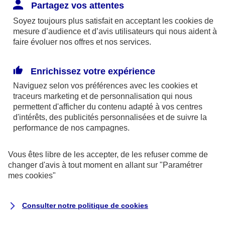
Responsabilité Civile. L'assureur indemnise la
Partagez vos attentes
réparation des dommages causés au tiers : frais
Soyez toujours plus satisfait en acceptant les
cookies
de
médicaux et réparations des dégâts matériels. Si c'est
mesure d’audience et d’avis utilisateurs qui nous aident à
un des petits-enfants qui se blesse tout seul, c'est
faire évoluer nos offres et nos services.
l'assurance protection Familiale (si souscrite) qui
interviendra au titre de la Garantie des Accidents de la
Enrichissez votre expérience
Vie.
Naviguez selon vos préférences avec les
cookies et
traceurs
marketing et de personnalisation qui nous
permettent d'afficher du contenu adapté à vos centres
d'intérêts, des publicités personnalisées et de suivre la
Situation n°2 : l’un de vos petits-enfants est
performance de nos campagnes.
blessé par quelqu’un
Vous êtes libre de les accepter, de les refuser comme de
Bien que vous culpabilisiez certainement de ce qui
changer d'avis à tout moment en allant sur
"Paramétrer
vient d’arriver, vous n’êtes pas responsable. Aux
mes
cookies
"
yeux de la justice, le responsable est la personne
ayant entrainé l’accident. A ce titre, cette personne
Consulter notre politique de
cookies
et son assureur devront s’acquitter des frais