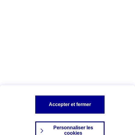
Vous êtes ici :
Complémentaire santé
Assurance des accidents de
la vie
Conseils Complémentaire santé
Assurance
garde petits enfants
A PROPOS D'AXA
TOUT L'UNIVERS PROTECTION DE LA FAMILLE
SITES AXA
Accepter et fermer
Personnaliser les
cookies