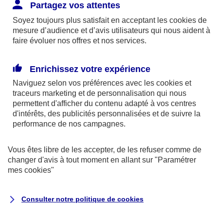
Responsabilité Civile. L'assureur indemnise la
Partagez vos attentes
réparation des dommages causés au tiers : frais
Soyez toujours plus satisfait en acceptant les
cookies
de
médicaux et réparations des dégâts matériels. Si c'est
mesure d’audience et d’avis utilisateurs qui nous aident à
un des petits-enfants qui se blesse tout seul, c'est
faire évoluer nos offres et nos services.
l'assurance protection Familiale (si souscrite) qui
interviendra au titre de la Garantie des Accidents de la
Enrichissez votre expérience
Vie.
Naviguez selon vos préférences avec les
cookies et
traceurs
marketing et de personnalisation qui nous
permettent d'afficher du contenu adapté à vos centres
d'intérêts, des publicités personnalisées et de suivre la
Situation n°2 : l’un de vos petits-enfants est
performance de nos campagnes.
blessé par quelqu’un
Vous êtes libre de les accepter, de les refuser comme de
Bien que vous culpabilisiez certainement de ce qui
changer d'avis à tout moment en allant sur
"Paramétrer
vient d’arriver, vous n’êtes pas responsable. Aux
mes
cookies
"
yeux de la justice, le responsable est la personne
ayant entrainé l’accident. A ce titre, cette personne
Consulter notre politique de
cookies
et son assureur devront s’acquitter des frais