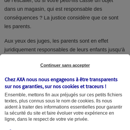
de l’escalier, ou si votre petit-fils casse un objet
dans un magasin, qui est responsable des
conséquences ? La justice considère que ce sont
les parents.
Aux yeux des juges, les parents sont en effet
juridiquement responsables de leurs enfants jusqu’à
la majorité (18 ans) de ces derniers. Et cette
Continuer sans accepter
responsabilité perdure même s’ils confient
ponctuellement la garde de leur enfant à un proche
Chez AXA nous nous engageons à être transparents
(grand-parent, oncle, cousin, ami, voisin, etc.).
sur nos garanties, sur nos
cookies et traceurs
!
Ensemble, mettons fin aux préjugés sur ces petits fichiers
textes, plus connus sous le nom de
cookies
. Ils nous
aident à traiter des informations essentielles pour garantir
Quelle assurance ?
la sécurité du site et faire évoluer votre expérience en
ligne, dans le respect de votre vie privée.
L'assurance habitation des parents et sa garantie