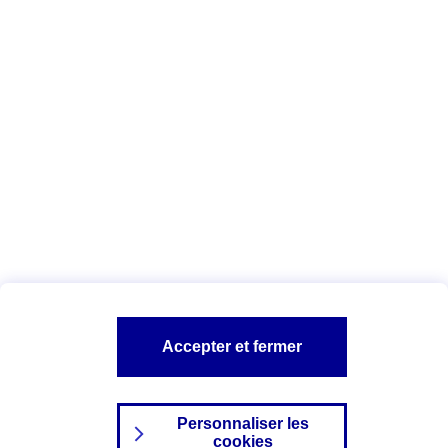
Vous êtes ici :
Complémentaire santé
Assurance des accidents de
la vie
Conseils Complémentaire santé
Assurance
garde petits enfants
A PROPOS D'AXA
TOUT L'UNIVERS PROTECTION DE LA FAMILLE
SITES AXA
Accepter et fermer
Personnaliser les
cookies