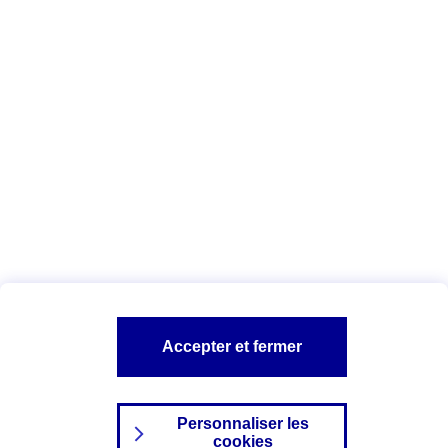
Vous êtes ici :
Complémentaire santé
Assurance des accidents de
la vie
Conseils Complémentaire santé
Assurance
garde petits enfants
A PROPOS D'AXA
TOUT L'UNIVERS PROTECTION DE LA FAMILLE
SITES AXA
Accepter et fermer
Personnaliser les
cookies