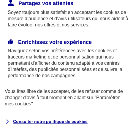
Responsabilité Civile. L'assureur indemnise la
Partagez vos attentes
réparation des dommages causés au tiers : frais
Soyez toujours plus satisfait en acceptant les
cookies
de
médicaux et réparations des dégâts matériels. Si c'est
mesure d’audience et d’avis utilisateurs qui nous aident à
un des petits-enfants qui se blesse tout seul, c'est
faire évoluer nos offres et nos services.
l'assurance protection Familiale (si souscrite) qui
interviendra au titre de la Garantie des Accidents de la
Enrichissez votre expérience
Vie.
Naviguez selon vos préférences avec les
cookies et
traceurs
marketing et de personnalisation qui nous
permettent d'afficher du contenu adapté à vos centres
d'intérêts, des publicités personnalisées et de suivre la
Situation n°2 : l’un de vos petits-enfants est
performance de nos campagnes.
blessé par quelqu’un
Vous êtes libre de les accepter, de les refuser comme de
Bien que vous culpabilisiez certainement de ce qui
changer d'avis à tout moment en allant sur
"Paramétrer
vient d’arriver, vous n’êtes pas responsable. Aux
mes
cookies
"
yeux de la justice, le responsable est la personne
ayant entrainé l’accident. A ce titre, cette personne
Consulter notre politique de
cookies
et son assureur devront s’acquitter des frais