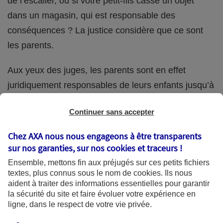
de l’escalier, ou si votre petit-fils casse un objet
dans un magasin, qui est responsable des
conséquences ? La justice considère que ce sont
les parents.
Aux yeux des juges, les parents sont en effet
juridiquement responsables de leurs enfants jusqu’à
la majorité (18 ans) de ces derniers. Et cette
Continuer sans accepter
responsabilité perdure même s’ils confient
ponctuellement la garde de leur enfant à un proche
Chez AXA nous nous engageons à être transparents
(grand-parent, oncle, cousin, ami, voisin, etc.).
sur nos garanties, sur nos
cookies et traceurs
!
Ensemble, mettons fin aux préjugés sur ces petits fichiers
textes, plus connus sous le nom de
cookies
. Ils nous
aident à traiter des informations essentielles pour garantir
Quelle assurance ?
la sécurité du site et faire évoluer votre expérience en
ligne, dans le respect de votre vie privée.
L'assurance habitation des parents et sa garantie