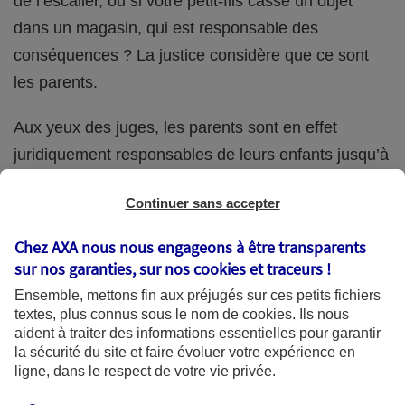
de l’escalier, ou si votre petit-fils casse un objet
dans un magasin, qui est responsable des
conséquences ? La justice considère que ce sont
les parents.
Aux yeux des juges, les parents sont en effet
juridiquement responsables de leurs enfants jusqu’à
la majorité (18 ans) de ces derniers. Et cette
Continuer sans accepter
responsabilité perdure même s’ils confient
ponctuellement la garde de leur enfant à un proche
Chez AXA nous nous engageons à être transparents
(grand-parent, oncle, cousin, ami, voisin, etc.).
sur nos garanties, sur nos
cookies et traceurs
!
Ensemble, mettons fin aux préjugés sur ces petits fichiers
textes, plus connus sous le nom de
cookies
. Ils nous
aident à traiter des informations essentielles pour garantir
Quelle assurance ?
la sécurité du site et faire évoluer votre expérience en
ligne, dans le respect de votre vie privée.
L'assurance habitation des parents et sa garantie