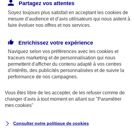
Responsabilité Civile. L'assureur indemnise la
Partagez vos attentes
réparation des dommages causés au tiers : frais
Soyez toujours plus satisfait en acceptant les
cookies
de
médicaux et réparations des dégâts matériels. Si c'est
mesure d’audience et d’avis utilisateurs qui nous aident à
un des petits-enfants qui se blesse tout seul, c'est
faire évoluer nos offres et nos services.
l'assurance protection Familiale (si souscrite) qui
interviendra au titre de la Garantie des Accidents de la
Enrichissez votre expérience
Vie.
Naviguez selon vos préférences avec les
cookies et
traceurs
marketing et de personnalisation qui nous
permettent d'afficher du contenu adapté à vos centres
d'intérêts, des publicités personnalisées et de suivre la
Situation n°2 : l’un de vos petits-enfants est
performance de nos campagnes.
blessé par quelqu’un
Vous êtes libre de les accepter, de les refuser comme de
Bien que vous culpabilisiez certainement de ce qui
changer d'avis à tout moment en allant sur
"Paramétrer
vient d’arriver, vous n’êtes pas responsable. Aux
mes
cookies
"
yeux de la justice, le responsable est la personne
ayant entrainé l’accident. A ce titre, cette personne
Consulter notre politique de
cookies
et son assureur devront s’acquitter des frais