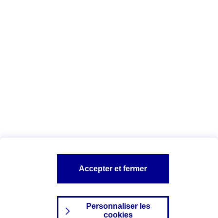
Vous êtes ici :
Complémentaire santé
Assurance des accidents de
la vie
Conseils Complémentaire santé
Assurance
garde petits enfants
A PROPOS D'AXA
TOUT L'UNIVERS PROTECTION DE LA FAMILLE
SITES AXA
Accepter et fermer
Personnaliser les
cookies