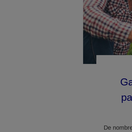
Ga
pa
De nombreu