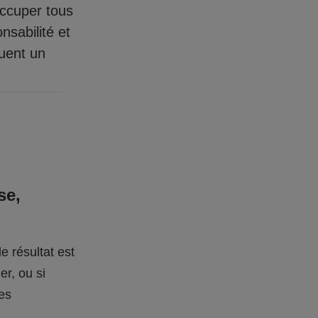
occuper tous
nsabilité et
quent un
se,
e résultat est
er, ou si
des