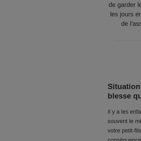
de garder l
les jours e
de l’as
Situation
blesse q
Il y a les en
souvent le mê
votre petit-f
conséquences