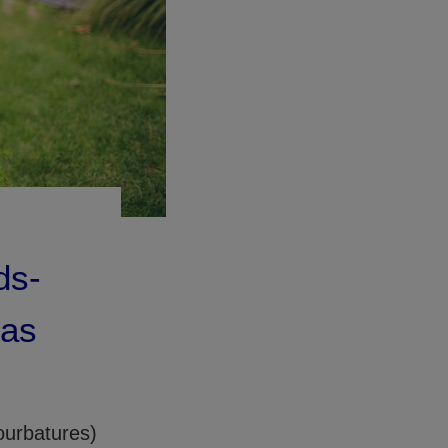
ds-
cas
ourbatures)