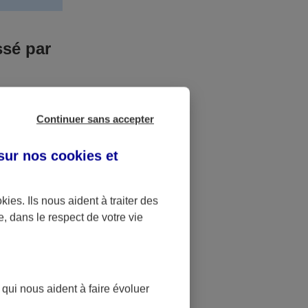
ssé par
us n’êtes pas
Continuer sans accepter
yant entrainé
r des frais
 sur nos
cookies et
accident dont
okies
. Ils nous aident à traiter des
e, dans le respect de votre vie
ique
pourra alors
 qui nous aident à faire évoluer