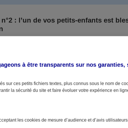
 n°2 : l’un de vos petits-enfants est ble
un
 culpabilisiez certainement de ce qui vient d’arriver, vo
Aux yeux de la justice, le responsable est la personne a
 ce titre, cette personne et son assureur devront s’acquitte
geons à être transparents sur nos garanties,
éventuelles indemnisations en guise de dommage.
i aucun responsable n’a été désigné ou retrouvé pour l’
s sur ces petits fichiers textes, plus connus sous le nom de
co
antir la sécurité du site et faire évoluer votre expérience en lign
votre petit-fils ou petite-fille, seule une assurance spécif
olaire ou garantie des accidents de la vie par exemple) 
acceptant les
cookies
de mesure d’audience et d’avis utilisateurs