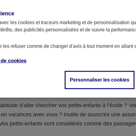
assurance ?
rience
avec les
cookies et traceurs
marketing et de personnalisation qui
abilité civile de la personne désignée comme responsable de
ntérêts, des publicités personnalisées et de suivre la performa
 Ou alors l’assurance spécifique (assurance scolaire ou garantie
e la vie) que vous auriez souscrite pour votre famille.
de les refuser comme de changer d'avis à tout moment en allant 
e de
cookies
 n°3 : vous avez un accident de voiture
Personnaliser les cookies
fants
abitude d’aller chercher vos petits-enfants à l’école ? V
en vacances avec vous ? Inutile de souscrire une assu
 ! Vos petits-enfants sont considérés comme des passag