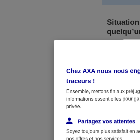
Situation
quelqu’
Bien que vous
responsable. 
l’accident. A
Chez AXA nous nous enga
médicaux et 
traceurs
!
Néanmoins, s
Ensemble, mettons fin aux préjugé
informations essentielles pour gar
a été victime 
privée.
(assurance sc
fonctionner.
Partagez vos attentes
Soyez toujours plus satisfait en 
nos offres et nos services.