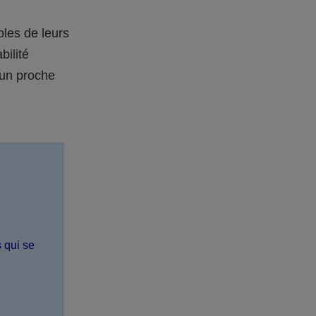
bles de leurs
bilité
 un proche
s qui se