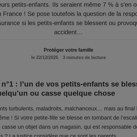
eurs petits-enfants. Ils seraient même 7 % à s’en 
n France ! Se pose toutefois la question de la respo
surance si les petits-enfants se blessent ou provo
accident…
Protéger votre famille
le 22/12/2025
3 minutes de lecture
 n°1 : l’un de vos petits-enfants se bles
uelqu'un ou casse quelque chose
fants turbulents, maladroits, malchanceux… mais au final l
me ! Si votre petite-fille se blesse en tombant de l’escali
ils casse un objet dans un magasin, qui est responsable 
 ? La justice considère que ce sont les parents.