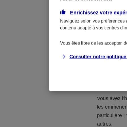
Quelle 
Enrichissez votre expé
Naviguez selon vos préférences 
La respons
contenu adapté à vos centres d'i
l’accident.
accidents d
Vous êtes libre de les accepter, 
Consulter notre politiqu
Situation
petits-en
Vous avez l’h
les emmener 
particulière
autres.