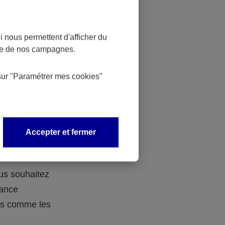
 nous permettent d'afficher du
nce de nos campagnes.
 des
sur
"Paramétrer mes
cookies
"
 avec vos
Accepter et fermer
ous souhaitez
rance
ers comme les