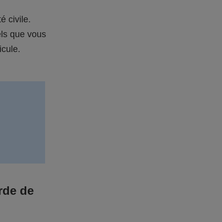
é civile.
els que vous
icule.
rde de