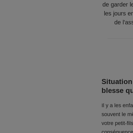
de garder l
les jours e
de l’as
Situation
blesse q
Il y a les en
souvent le mê
votre petit-f
conséquences