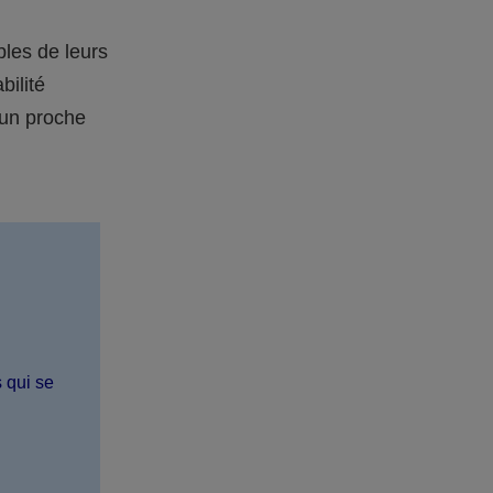
bles de leurs
bilité
 un proche
s qui se