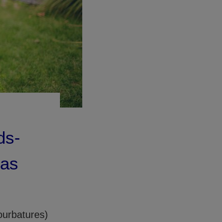
ds-
cas
ourbatures)