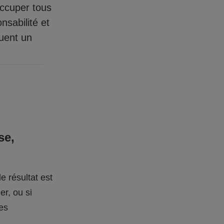
occuper tous
nsabilité et
quent un
se,
e résultat est
er, ou si
des