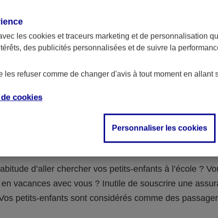
assurance ?
rience
avec les
cookies et traceurs
marketing et de personnalisation qui
abilité civile de la personne désignée comme responsable de
ntérêts, des publicités personnalisées et de suivre la performa
 Ou alors l’assurance spécifique (assurance scolaire ou garantie
e la vie) que vous auriez souscrite pour votre famille.
de les refuser comme de changer d'avis à tout moment en allant 
e de
cookies
 n°3 : vous avez un accident de voiture
Personnaliser les cookies
fants
abitude d’aller chercher vos petits-enfants à l’école ? V
en vacances avec vous ? Inutile de souscrire une assu
 ! Vos petits-enfants sont considérés comme des passag