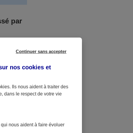
ssé par
us n’êtes pas
Continuer sans accepter
yant entrainé
r des frais
 sur nos
cookies et
accident dont
okies
. Ils nous aident à traiter des
e, dans le respect de votre vie
ique
pourra alors
 qui nous aident à faire évoluer