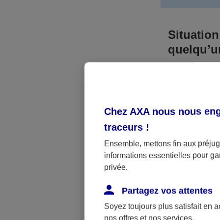
Situation
quelqu’
Bien que vous
responsable. 
l’accident. A
Chez AXA nous nous enga
médicaux et 
traceurs
!
Néanmoins, s
Ensemble, mettons fin aux préjugé
informations essentielles pour gar
a été victime 
privée.
(assurance sc
fonctionner.
Partagez vos attentes
Soyez toujours plus satisfait en 
nos offres et nos services.