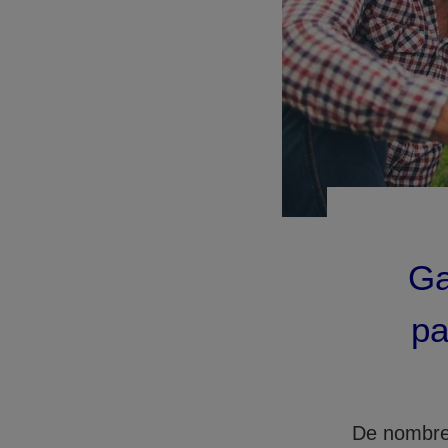
Ga
pa
De nombreu