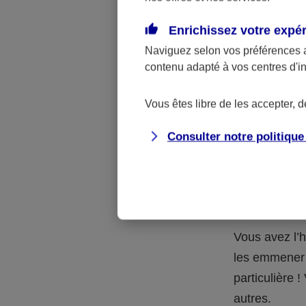
Quelle 
Enrichissez votre expé
Naviguez selon vos préférences 
La respons
contenu adapté à vos centres d'i
l’accident.
accidents d
Vous êtes libre de les accepter, 
Consulter notre politiqu
Situation
petits-en
Vous avez l’h
les emmener 
particulière
autres.