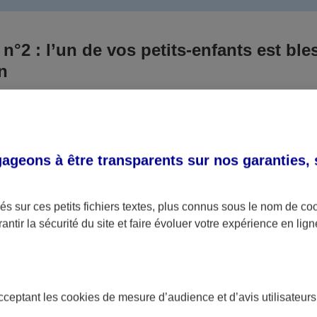
 n°2 : l’un de vos petits-enfants est ble
un
 culpabilisiez certainement de ce qui vient d’arriver, vo
Aux yeux de la justice, le responsable est la personne a
 ce titre, cette personne et son assureur devront s’acquitte
geons à être transparents sur nos garanties,
éventuelles indemnisations en guise de dommage.
i aucun responsable n’a été désigné ou retrouvé pour l’
s sur ces petits fichiers textes, plus connus sous le nom de
co
antir la sécurité du site et faire évoluer votre expérience en lign
votre petit-fils ou petite-fille, seule une assurance spécif
olaire ou garantie des accidents de la vie par exemple) 
acceptant les
cookies
de mesure d’audience et d’avis utilisateurs