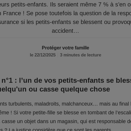
eurs petits-enfants. Ils seraient même 7 % à s’en 
n France ! Se pose toutefois la question de la respo
surance si les petits-enfants se blessent ou provo
accident…
Protéger votre famille
le 22/12/2025
3 minutes de lecture
 n°1 : l’un de vos petits-enfants se bles
uelqu'un ou casse quelque chose
fants turbulents, maladroits, malchanceux… mais au final l
me ! Si votre petite-fille se blesse en tombant de l’escali
ils casse un objet dans un magasin, qui est responsable 
 ? La justice considère que ce sont les parents.