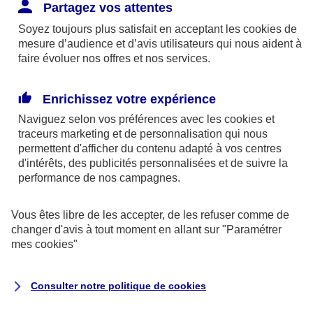
Responsabilité Civile. L'assureur indemnise la
Partagez vos attentes
réparation des dommages causés au tiers : frais
Soyez toujours plus satisfait en acceptant les
cookies
de
médicaux et réparations des dégâts matériels. Si c'est
mesure d’audience et d’avis utilisateurs qui nous aident à
un des petits-enfants qui se blesse tout seul, c'est
faire évoluer nos offres et nos services.
l'assurance protection Familiale (si souscrite) qui
interviendra au titre de la Garantie des Accidents de la
Enrichissez votre expérience
Vie.
Naviguez selon vos préférences avec les
cookies et
traceurs
marketing et de personnalisation qui nous
permettent d'afficher du contenu adapté à vos centres
d'intérêts, des publicités personnalisées et de suivre la
Situation n°2 : l’un de vos petits-enfants est
performance de nos campagnes.
blessé par quelqu’un
Vous êtes libre de les accepter, de les refuser comme de
Bien que vous culpabilisiez certainement de ce qui
changer d'avis à tout moment en allant sur
"Paramétrer
vient d’arriver, vous n’êtes pas responsable. Aux
mes
cookies
"
yeux de la justice, le responsable est la personne
ayant entrainé l’accident. A ce titre, cette personne
Consulter notre politique de
cookies
et son assureur devront s’acquitter des frais