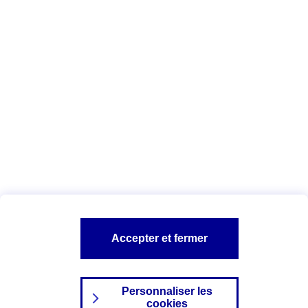
Vous êtes ici :
Complémentaire santé
Assurance des accidents de
la vie
Conseils Complémentaire santé
Assurance
garde petits enfants
A PROPOS D'AXA
TOUT L'UNIVERS PROTECTION DE LA FAMILLE
SITES AXA
Accepter et fermer
Personnaliser les
cookies