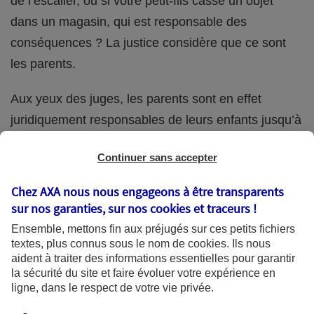
de l’escalier, ou si votre petit-fils casse un objet
dans un magasin, qui est responsable des
conséquences ? La justice considère que ce sont
les parents.
Aux yeux des juges, les parents sont en effet
juridiquement responsables de leurs enfants jusqu’à
la majorité (18 ans) de ces derniers. Et cette
Continuer sans accepter
responsabilité perdure même s’ils confient
ponctuellement la garde de leur enfant à un proche
Chez AXA nous nous engageons à être transparents
(grand-parent, oncle, cousin, ami, voisin, etc.).
sur nos garanties, sur nos
cookies et traceurs
!
Ensemble, mettons fin aux préjugés sur ces petits fichiers
textes, plus connus sous le nom de
cookies
. Ils nous
aident à traiter des informations essentielles pour garantir
Quelle assurance ?
la sécurité du site et faire évoluer votre expérience en
ligne, dans le respect de votre vie privée.
L'assurance habitation des parents et sa garantie