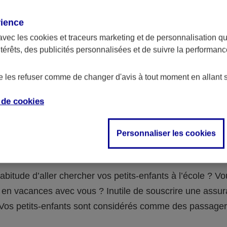
assurance ?
rience
avec les
cookies et traceurs
marketing et de personnalisation qui
abilité civile de la personne désignée comme responsable de
ntérêts, des publicités personnalisées et de suivre la performa
 Ou alors l’assurance spécifique (assurance scolaire ou garantie
e la vie) que vous auriez souscrite pour votre famille.
de les refuser comme de changer d'avis à tout moment en allant 
e de
cookies
 n°3 : vous avez un accident de voiture
Personnaliser les cookies
fants
abitude d’aller chercher vos petits-enfants à l’école ? V
en vacances avec vous ? Inutile de souscrire une assu
 ! Vos petits-enfants sont considérés comme des passag