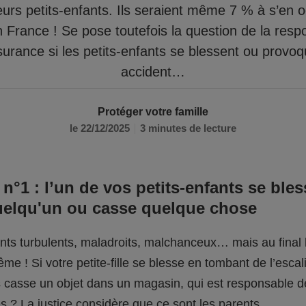
eurs petits-enfants. Ils seraient même 7 % à s’en 
n France ! Se pose toutefois la question de la respo
surance si les petits-enfants se blessent ou provo
accident…
Protéger votre famille
le 22/12/2025
3 minutes de lecture
 n°1 : l’un de vos petits-enfants se bles
uelqu'un ou casse quelque chose
fants turbulents, maladroits, malchanceux… mais au final l
me ! Si votre petite-fille se blesse en tombant de l’escali
ils casse un objet dans un magasin, qui est responsable 
 ? La justice considère que ce sont les parents.