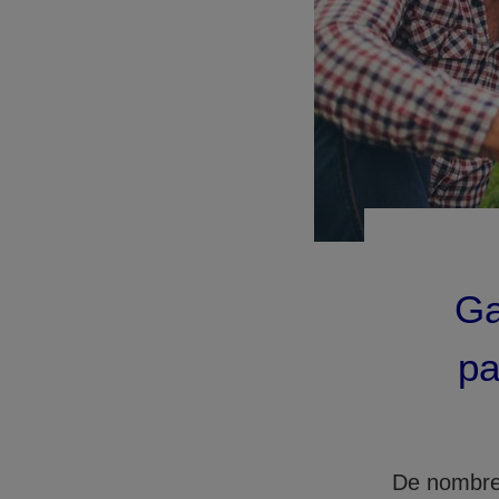
Ga
pa
De nombreu