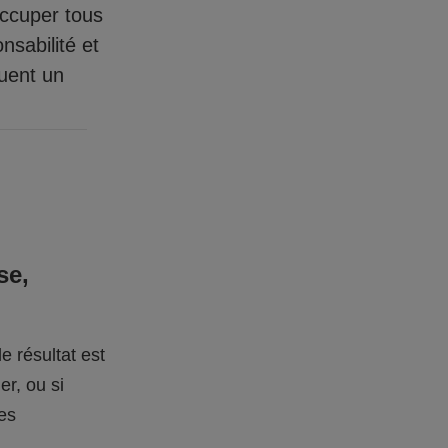
occuper tous
nsabilité et
quent un
se,
e résultat est
er, ou si
des