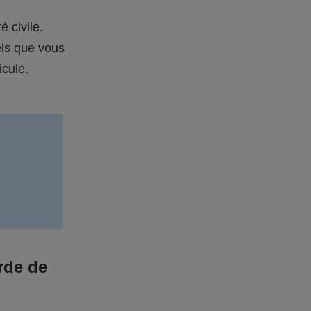
é civile.
els que vous
icule.
rde de