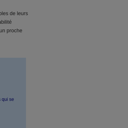
bles de leurs
bilité
 un proche
s qui se