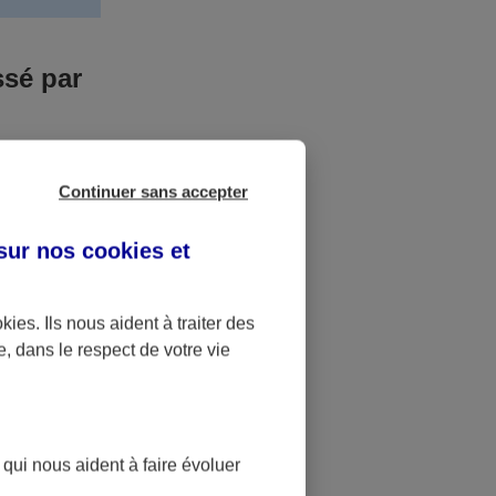
ssé par
us n’êtes pas
Continuer sans accepter
yant entrainé
r des frais
 sur nos
cookies et
accident dont
okies
. Ils nous aident à traiter des
e, dans le respect de votre vie
ique
pourra alors
 qui nous aident à faire évoluer