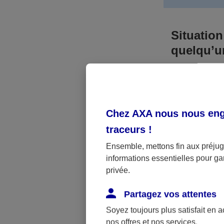
Situation
quelqu’
Bien que vous
responsable. 
l’accident. A
Chez AXA nous nous enga
médicaux et 
traceurs
!
Néanmoins, s
Ensemble, mettons fin aux préjugé
informations essentielles pour gar
a été victime 
privée.
(assurance sc
fonctionner.
Partagez vos attentes
Soyez toujours plus satisfait en 
nos offres et nos services.