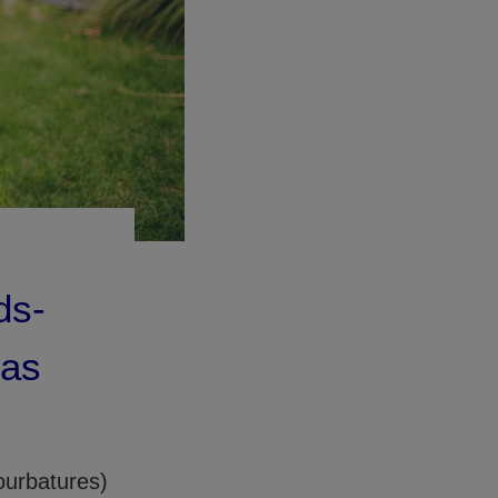
ds-
cas
ourbatures)