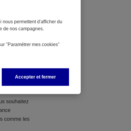
 nous permettent d'afficher du
nce de nos campagnes.
 des
sur
"Paramétrer mes
cookies
"
 avec vos
Accepter et fermer
ous souhaitez
rance
ers comme les