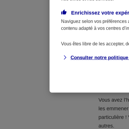
Quelle 
Enrichissez votre expé
Naviguez selon vos préférences 
La respons
contenu adapté à vos centres d'i
l’accident.
accidents d
Vous êtes libre de les accepter, 
Consulter notre politiqu
Situation
petits-en
Vous avez l’h
les emmener 
particulière
autres.