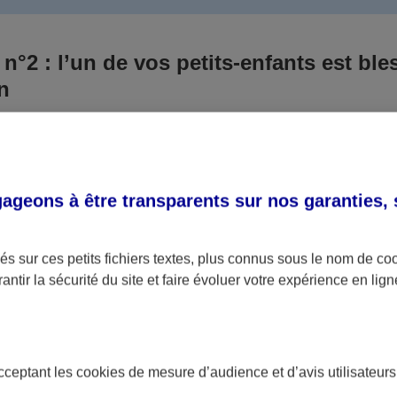
 n°2 : l’un de vos petits-enfants est ble
un
 culpabilisiez certainement de ce qui vient d’arriver, vo
Aux yeux de la justice, le responsable est la personne a
 ce titre, cette personne et son assureur devront s’acquitte
geons à être transparents sur nos garanties,
éventuelles indemnisations en guise de dommage.
i aucun responsable n’a été désigné ou retrouvé pour l’
s sur ces petits fichiers textes, plus connus sous le nom de
co
antir la sécurité du site et faire évoluer votre expérience en lign
votre petit-fils ou petite-fille, seule une assurance spécif
olaire ou garantie des accidents de la vie par exemple) 
acceptant les
cookies
de mesure d’audience et d’avis utilisateurs