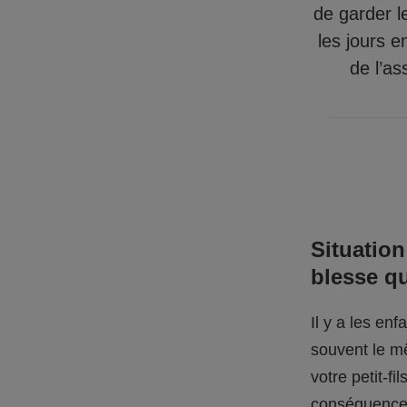
de garder l
les jours e
de l’as
Situation
blesse q
Il y a les en
souvent le mê
votre petit-f
conséquences