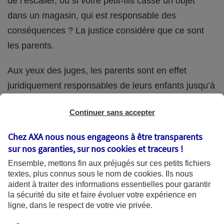
de l’escalier, ou si votre petit-fils casse un objet
dans un magasin, qui est responsable des
conséquences ? La justice considère que ce sont
les parents.
Aux yeux des juges, les parents sont en effet
juridiquement responsables de leurs enfants jusqu’à
la majorité (18 ans) de ces derniers. Et cette
Continuer sans accepter
responsabilité perdure même s’ils confient
ponctuellement la garde de leur enfant à un proche
Chez AXA nous nous engageons à être transparents
(grand-parent, oncle, cousin, ami, voisin, etc.).
sur nos garanties, sur nos
cookies et traceurs
!
Ensemble, mettons fin aux préjugés sur ces petits fichiers
textes, plus connus sous le nom de
cookies
. Ils nous
aident à traiter des informations essentielles pour garantir
Quelle assurance ?
la sécurité du site et faire évoluer votre expérience en
ligne, dans le respect de votre vie privée.
L'assurance habitation des parents et sa garantie