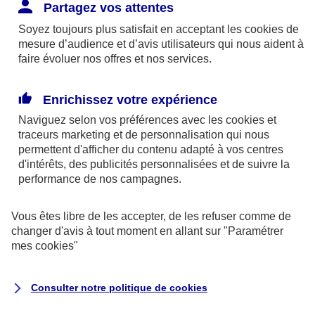
Responsabilité Civile. L'assureur indemnise la
Partagez vos attentes
réparation des dommages causés au tiers : frais
Soyez toujours plus satisfait en acceptant les
cookies
de
médicaux et réparations des dégâts matériels. Si c'est
mesure d’audience et d’avis utilisateurs qui nous aident à
un des petits-enfants qui se blesse tout seul, c'est
faire évoluer nos offres et nos services.
l'assurance protection Familiale (si souscrite) qui
interviendra au titre de la Garantie des Accidents de la
Enrichissez votre expérience
Vie.
Naviguez selon vos préférences avec les
cookies et
traceurs
marketing et de personnalisation qui nous
permettent d'afficher du contenu adapté à vos centres
d'intérêts, des publicités personnalisées et de suivre la
Situation n°2 : l’un de vos petits-enfants est
performance de nos campagnes.
blessé par quelqu’un
Vous êtes libre de les accepter, de les refuser comme de
Bien que vous culpabilisiez certainement de ce qui
changer d'avis à tout moment en allant sur
"Paramétrer
vient d’arriver, vous n’êtes pas responsable. Aux
mes
cookies
"
yeux de la justice, le responsable est la personne
ayant entrainé l’accident. A ce titre, cette personne
Consulter notre politique de
cookies
et son assureur devront s’acquitter des frais