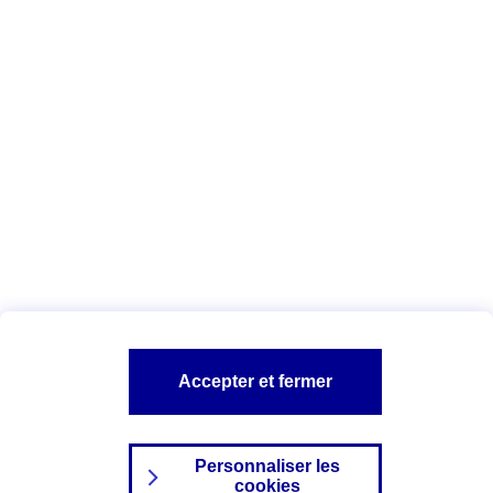
Vous êtes ici :
Complémentaire santé
Assurance des accidents de
la vie
Conseils Complémentaire santé
Assurance
garde petits enfants
A PROPOS D'AXA
TOUT L'UNIVERS PROTECTION DE LA FAMILLE
SITES AXA
Accepter et fermer
Personnaliser les
cookies