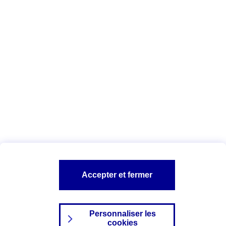
Vous êtes ici :
Complémentaire santé
Assurance des accidents de
la vie
Conseils Complémentaire santé
Assurance
garde petits enfants
A PROPOS D'AXA
TOUT L'UNIVERS PROTECTION DE LA FAMILLE
SITES AXA
Accepter et fermer
Personnaliser les
cookies