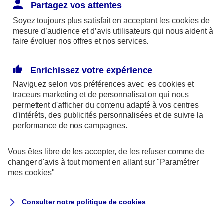
Responsabilité Civile. L'assureur indemnise la
Partagez vos attentes
réparation des dommages causés au tiers : frais
Soyez toujours plus satisfait en acceptant les
cookies
de
médicaux et réparations des dégâts matériels. Si c'est
mesure d’audience et d’avis utilisateurs qui nous aident à
un des petits-enfants qui se blesse tout seul, c'est
faire évoluer nos offres et nos services.
l'assurance protection Familiale (si souscrite) qui
interviendra au titre de la Garantie des Accidents de la
Enrichissez votre expérience
Vie.
Naviguez selon vos préférences avec les
cookies et
traceurs
marketing et de personnalisation qui nous
permettent d'afficher du contenu adapté à vos centres
d'intérêts, des publicités personnalisées et de suivre la
Situation n°2 : l’un de vos petits-enfants est
performance de nos campagnes.
blessé par quelqu’un
Vous êtes libre de les accepter, de les refuser comme de
Bien que vous culpabilisiez certainement de ce qui
changer d'avis à tout moment en allant sur
"Paramétrer
vient d’arriver, vous n’êtes pas responsable. Aux
mes
cookies
"
yeux de la justice, le responsable est la personne
ayant entrainé l’accident. A ce titre, cette personne
Consulter notre politique de
cookies
et son assureur devront s’acquitter des frais