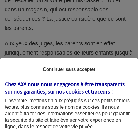
de l’escalier, ou si votre petit-fils casse un objet
dans un magasin, qui est responsable des
conséquences ? La justice considère que ce sont
les parents.
Aux yeux des juges, les parents sont en effet
juridiquement responsables de leurs enfants jusqu’à
la majorité (18 ans) de ces derniers. Et cette
Continuer sans accepter
responsabilité perdure même s’ils confient
ponctuellement la garde de leur enfant à un proche
Chez AXA nous nous engageons à être transparents
(grand-parent, oncle, cousin, ami, voisin, etc.).
sur nos garanties, sur nos
cookies et traceurs
!
Ensemble, mettons fin aux préjugés sur ces petits fichiers
textes, plus connus sous le nom de
cookies
. Ils nous
aident à traiter des informations essentielles pour garantir
Quelle assurance ?
la sécurité du site et faire évoluer votre expérience en
ligne, dans le respect de votre vie privée.
L'assurance habitation des parents et sa garantie