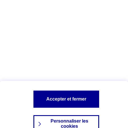
Vous êtes ici :
Complémentaire santé
Assurance des accidents de
la vie
Conseils Complémentaire santé
Assurance
garde petits enfants
A PROPOS D'AXA
TOUT L'UNIVERS PROTECTION DE LA FAMILLE
SITES AXA
Accepter et fermer
Personnaliser les
cookies