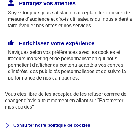
Responsabilité Civile. L'assureur indemnise la
Partagez vos attentes
réparation des dommages causés au tiers : frais
Soyez toujours plus satisfait en acceptant les
cookies
de
médicaux et réparations des dégâts matériels. Si c'est
mesure d’audience et d’avis utilisateurs qui nous aident à
un des petits-enfants qui se blesse tout seul, c'est
faire évoluer nos offres et nos services.
l'assurance protection Familiale (si souscrite) qui
interviendra au titre de la Garantie des Accidents de la
Enrichissez votre expérience
Vie.
Naviguez selon vos préférences avec les
cookies et
traceurs
marketing et de personnalisation qui nous
permettent d'afficher du contenu adapté à vos centres
d'intérêts, des publicités personnalisées et de suivre la
Situation n°2 : l’un de vos petits-enfants est
performance de nos campagnes.
blessé par quelqu’un
Vous êtes libre de les accepter, de les refuser comme de
Bien que vous culpabilisiez certainement de ce qui
changer d'avis à tout moment en allant sur
"Paramétrer
vient d’arriver, vous n’êtes pas responsable. Aux
mes
cookies
"
yeux de la justice, le responsable est la personne
ayant entrainé l’accident. A ce titre, cette personne
Consulter notre politique de
cookies
et son assureur devront s’acquitter des frais