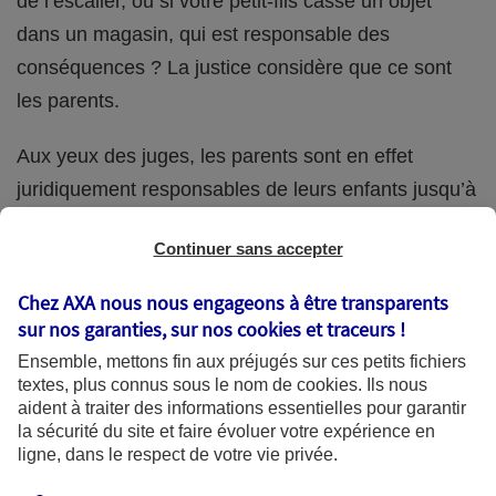
de l’escalier, ou si votre petit-fils casse un objet
dans un magasin, qui est responsable des
conséquences ? La justice considère que ce sont
les parents.
Aux yeux des juges, les parents sont en effet
juridiquement responsables de leurs enfants jusqu’à
la majorité (18 ans) de ces derniers. Et cette
Continuer sans accepter
responsabilité perdure même s’ils confient
ponctuellement la garde de leur enfant à un proche
Chez AXA nous nous engageons à être transparents
(grand-parent, oncle, cousin, ami, voisin, etc.).
sur nos garanties, sur nos
cookies et traceurs
!
Ensemble, mettons fin aux préjugés sur ces petits fichiers
textes, plus connus sous le nom de
cookies
. Ils nous
aident à traiter des informations essentielles pour garantir
Quelle assurance ?
la sécurité du site et faire évoluer votre expérience en
ligne, dans le respect de votre vie privée.
L'assurance habitation des parents et sa garantie