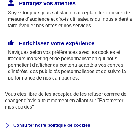
Responsabilité Civile. L'assureur indemnise la
Partagez vos attentes
réparation des dommages causés au tiers : frais
Soyez toujours plus satisfait en acceptant les
cookies
de
médicaux et réparations des dégâts matériels. Si c'est
mesure d’audience et d’avis utilisateurs qui nous aident à
un des petits-enfants qui se blesse tout seul, c'est
faire évoluer nos offres et nos services.
l'assurance protection Familiale (si souscrite) qui
interviendra au titre de la Garantie des Accidents de la
Enrichissez votre expérience
Vie.
Naviguez selon vos préférences avec les
cookies et
traceurs
marketing et de personnalisation qui nous
permettent d'afficher du contenu adapté à vos centres
d'intérêts, des publicités personnalisées et de suivre la
Situation n°2 : l’un de vos petits-enfants est
performance de nos campagnes.
blessé par quelqu’un
Vous êtes libre de les accepter, de les refuser comme de
Bien que vous culpabilisiez certainement de ce qui
changer d'avis à tout moment en allant sur
"Paramétrer
vient d’arriver, vous n’êtes pas responsable. Aux
mes
cookies
"
yeux de la justice, le responsable est la personne
ayant entrainé l’accident. A ce titre, cette personne
Consulter notre politique de
cookies
et son assureur devront s’acquitter des frais