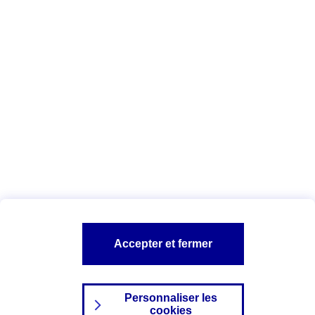
Vous êtes ici :
Complémentaire santé
Assurance des accidents de
la vie
Conseils Complémentaire santé
Assurance
garde petits enfants
A PROPOS D'AXA
TOUT L'UNIVERS PROTECTION DE LA FAMILLE
SITES AXA
Accepter et fermer
Personnaliser les
cookies