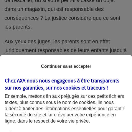
de l’escalier, ou si votre petit-fils casse un objet
dans un magasin, qui est responsable des
conséquences ? La justice considère que ce sont
les parents.
Aux yeux des juges, les parents sont en effet
juridiquement responsables de leurs enfants jusqu’à
la majorité (18 ans) de ces derniers. Et cette
Continuer sans accepter
responsabilité perdure même s’ils confient
ponctuellement la garde de leur enfant à un proche
Chez AXA nous nous engageons à être transparents
(grand-parent, oncle, cousin, ami, voisin, etc.).
sur nos garanties, sur nos
cookies et traceurs
!
Ensemble, mettons fin aux préjugés sur ces petits fichiers
textes, plus connus sous le nom de
cookies
. Ils nous
aident à traiter des informations essentielles pour garantir
Quelle assurance ?
la sécurité du site et faire évoluer votre expérience en
ligne, dans le respect de votre vie privée.
L'assurance habitation des parents et sa garantie