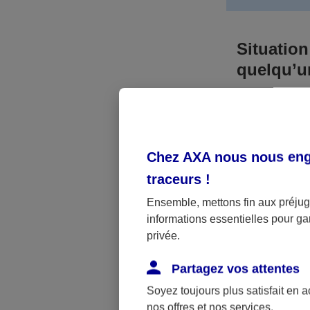
Situation
quelqu’
Bien que vous
responsable. 
l’accident. A
Chez AXA nous nous enga
médicaux et 
traceurs
!
Néanmoins, s
Ensemble, mettons fin aux préjugé
informations essentielles pour gar
a été victime 
privée.
(assurance sc
fonctionner.
Partagez vos attentes
Soyez toujours plus satisfait en 
nos offres et nos services.