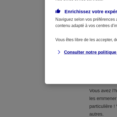
Quelle 
Enrichissez votre expé
Naviguez selon vos préférences 
La respons
contenu adapté à vos centres d'i
l’accident.
accidents d
Vous êtes libre de les accepter, 
Consulter notre politiqu
Situation
petits-en
Vous avez l’h
les emmener 
particulière
autres.