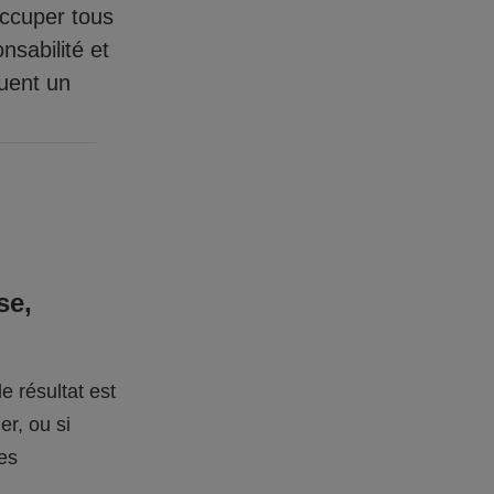
occuper tous
nsabilité et
quent un
se,
e résultat est
er, ou si
des