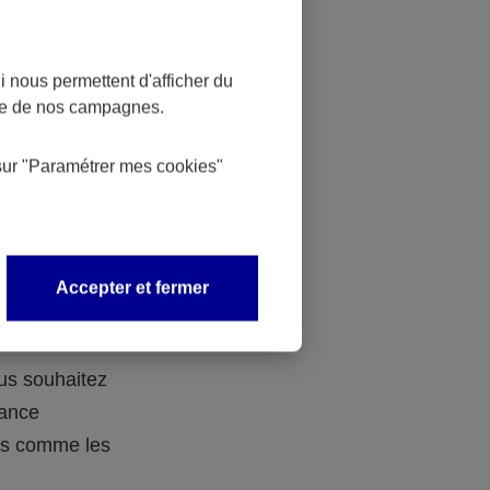
 nous permettent d'afficher du
nce de nos campagnes.
 des
sur
"Paramétrer mes
cookies
"
 avec vos
Accepter et fermer
ous souhaitez
rance
ers comme les