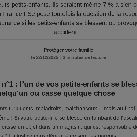
eurs petits-enfants. Ils seraient même 7 % à s’en 
n France ! Se pose toutefois la question de la respo
surance si les petits-enfants se blessent ou provo
accident…
Protéger votre famille
le 22/12/2025
3 minutes de lecture
 n°1 : l’un de vos petits-enfants se bles
uelqu'un ou casse quelque chose
fants turbulents, maladroits, malchanceux… mais au final l
me ! Si votre petite-fille se blesse en tombant de l’escali
ils casse un objet dans un magasin, qui est responsable 
 ? La justice considère que ce sont les parents.