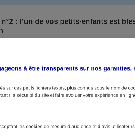
 n°2 : l’un de vos petits-enfants est ble
un
 culpabilisiez certainement de ce qui vient d’arriver, vo
Aux yeux de la justice, le responsable est la personne a
 ce titre, cette personne et son assureur devront s’acquitte
geons à être transparents sur nos garanties,
éventuelles indemnisations en guise de dommage.
i aucun responsable n’a été désigné ou retrouvé pour l’
s sur ces petits fichiers textes, plus connus sous le nom de
co
antir la sécurité du site et faire évoluer votre expérience en lign
votre petit-fils ou petite-fille, seule une assurance spécif
olaire ou garantie des accidents de la vie par exemple) 
acceptant les
cookies
de mesure d’audience et d’avis utilisateurs