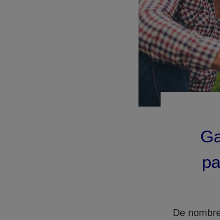
Ga
pa
De nombreu