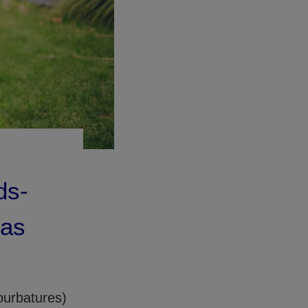
ds-
cas
ourbatures)