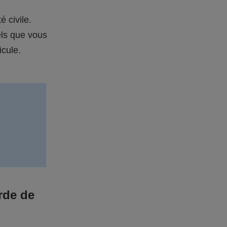
é civile.
els que vous
icule.
rde de