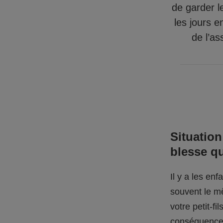
de garder l
les jours e
de l’as
Situation
blesse q
Il y a les en
souvent le mê
votre petit-f
conséquences