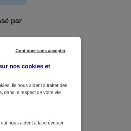
ssé par
us n’êtes pas
Continuer sans accepter
yant entrainé
r des frais
 sur nos
cookies et
accident dont
okies
. Ils nous aident à traiter des
e, dans le respect de votre vie
ique
pourra alors
 qui nous aident à faire évoluer