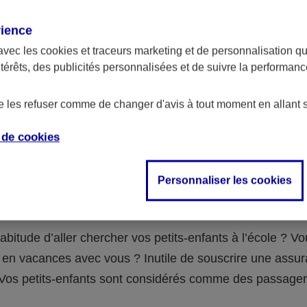
assurance ?
rience
avec les
cookies et traceurs
marketing et de personnalisation qui
abilité civile de la personne désignée comme responsable de
ntérêts, des publicités personnalisées et de suivre la performa
 Ou alors l’assurance spécifique (assurance scolaire ou garantie
e la vie) que vous auriez souscrite pour votre famille.
de les refuser comme de changer d'avis à tout moment en allant 
e de
cookies
 n°3 : vous avez un accident de voiture
Personnaliser les cookies
fants
abitude d’aller chercher vos petits-enfants à l’école ? V
en vacances avec vous ? Inutile de souscrire une assu
 ! Vos petits-enfants sont considérés comme des passag