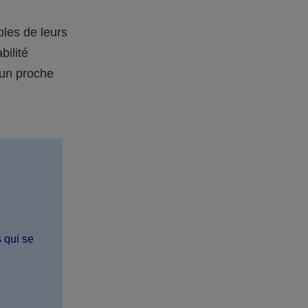
bles de leurs
bilité
 un proche
s qui se