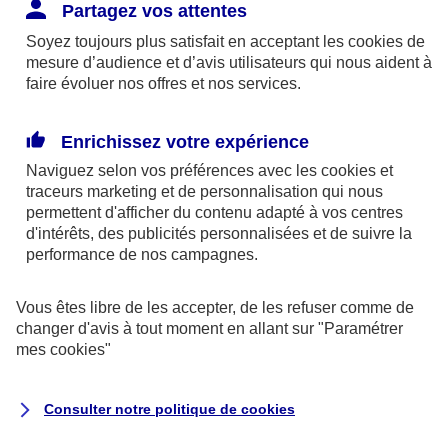
Responsabilité Civile. L'assureur indemnise la
Partagez vos attentes
réparation des dommages causés au tiers : frais
Soyez toujours plus satisfait en acceptant les
cookies
de
médicaux et réparations des dégâts matériels. Si c'est
mesure d’audience et d’avis utilisateurs qui nous aident à
un des petits-enfants qui se blesse tout seul, c'est
faire évoluer nos offres et nos services.
l'assurance protection Familiale (si souscrite) qui
interviendra au titre de la Garantie des Accidents de la
Enrichissez votre expérience
Vie.
Naviguez selon vos préférences avec les
cookies et
traceurs
marketing et de personnalisation qui nous
permettent d'afficher du contenu adapté à vos centres
d'intérêts, des publicités personnalisées et de suivre la
Situation n°2 : l’un de vos petits-enfants est
performance de nos campagnes.
blessé par quelqu’un
Vous êtes libre de les accepter, de les refuser comme de
Bien que vous culpabilisiez certainement de ce qui
changer d'avis à tout moment en allant sur
"Paramétrer
vient d’arriver, vous n’êtes pas responsable. Aux
mes
cookies
"
yeux de la justice, le responsable est la personne
ayant entrainé l’accident. A ce titre, cette personne
Consulter notre politique de
cookies
et son assureur devront s’acquitter des frais