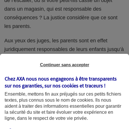
de l’escalier, ou si votre petit-fils casse un objet
dans un magasin, qui est responsable des
conséquences ? La justice considère que ce sont
les parents.
Aux yeux des juges, les parents sont en effet
juridiquement responsables de leurs enfants jusqu’à
la majorité (18 ans) de ces derniers. Et cette
Continuer sans accepter
responsabilité perdure même s’ils confient
ponctuellement la garde de leur enfant à un proche
Chez AXA nous nous engageons à être transparents
(grand-parent, oncle, cousin, ami, voisin, etc.).
sur nos garanties, sur nos
cookies et traceurs
!
Ensemble, mettons fin aux préjugés sur ces petits fichiers
textes, plus connus sous le nom de
cookies
. Ils nous
aident à traiter des informations essentielles pour garantir
Quelle assurance ?
la sécurité du site et faire évoluer votre expérience en
ligne, dans le respect de votre vie privée.
L'assurance habitation des parents et sa garantie