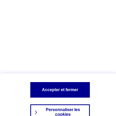
Vous êtes ici :
Complémentaire santé
Assurance des accidents de
la vie
Conseils Complémentaire santé
Assurance
garde petits enfants
A PROPOS D'AXA
TOUT L'UNIVERS PROTECTION DE LA FAMILLE
SITES AXA
Accepter et fermer
Personnaliser les
cookies