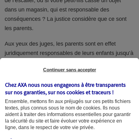
de l’escalier, ou si votre petit-fils casse un objet
dans un magasin, qui est responsable des
conséquences ? La justice considère que ce sont
les parents.
Aux yeux des juges, les parents sont en effet
juridiquement responsables de leurs enfants jusqu’à
la majorité (18 ans) de ces derniers. Et cette
Continuer sans accepter
responsabilité perdure même s’ils confient
ponctuellement la garde de leur enfant à un proche
Chez AXA nous nous engageons à être transparents
(grand-parent, oncle, cousin, ami, voisin, etc.).
sur nos garanties, sur nos
cookies et traceurs
!
Ensemble, mettons fin aux préjugés sur ces petits fichiers
textes, plus connus sous le nom de
cookies
. Ils nous
aident à traiter des informations essentielles pour garantir
Quelle assurance ?
la sécurité du site et faire évoluer votre expérience en
ligne, dans le respect de votre vie privée.
L'assurance habitation des parents et sa garantie