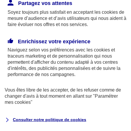
Responsabilité Civile. L'assureur indemnise la
Partagez vos attentes
réparation des dommages causés au tiers : frais
Soyez toujours plus satisfait en acceptant les
cookies
de
médicaux et réparations des dégâts matériels. Si c'est
mesure d’audience et d’avis utilisateurs qui nous aident à
un des petits-enfants qui se blesse tout seul, c'est
faire évoluer nos offres et nos services.
l'assurance protection Familiale (si souscrite) qui
interviendra au titre de la Garantie des Accidents de la
Enrichissez votre expérience
Vie.
Naviguez selon vos préférences avec les
cookies et
traceurs
marketing et de personnalisation qui nous
permettent d'afficher du contenu adapté à vos centres
d'intérêts, des publicités personnalisées et de suivre la
Situation n°2 : l’un de vos petits-enfants est
performance de nos campagnes.
blessé par quelqu’un
Vous êtes libre de les accepter, de les refuser comme de
Bien que vous culpabilisiez certainement de ce qui
changer d'avis à tout moment en allant sur
"Paramétrer
vient d’arriver, vous n’êtes pas responsable. Aux
mes
cookies
"
yeux de la justice, le responsable est la personne
ayant entrainé l’accident. A ce titre, cette personne
Consulter notre politique de
cookies
et son assureur devront s’acquitter des frais