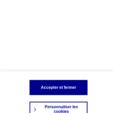
Vous êtes ici :
Complémentaire santé
Assurance des accidents de
la vie
Conseils Complémentaire santé
Assurance
garde petits enfants
A PROPOS D'AXA
TOUT L'UNIVERS PROTECTION DE LA FAMILLE
SITES AXA
Accepter et fermer
Personnaliser les
cookies