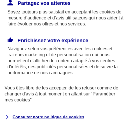
Responsabilité Civile. L'assureur indemnise la
Partagez vos attentes
réparation des dommages causés au tiers : frais
Soyez toujours plus satisfait en acceptant les
cookies
de
médicaux et réparations des dégâts matériels. Si c'est
mesure d’audience et d’avis utilisateurs qui nous aident à
un des petits-enfants qui se blesse tout seul, c'est
faire évoluer nos offres et nos services.
l'assurance protection Familiale (si souscrite) qui
interviendra au titre de la Garantie des Accidents de la
Enrichissez votre expérience
Vie.
Naviguez selon vos préférences avec les
cookies et
traceurs
marketing et de personnalisation qui nous
permettent d'afficher du contenu adapté à vos centres
d'intérêts, des publicités personnalisées et de suivre la
Situation n°2 : l’un de vos petits-enfants est
performance de nos campagnes.
blessé par quelqu’un
Vous êtes libre de les accepter, de les refuser comme de
Bien que vous culpabilisiez certainement de ce qui
changer d'avis à tout moment en allant sur
"Paramétrer
vient d’arriver, vous n’êtes pas responsable. Aux
mes
cookies
"
yeux de la justice, le responsable est la personne
ayant entrainé l’accident. A ce titre, cette personne
Consulter notre politique de
cookies
et son assureur devront s’acquitter des frais