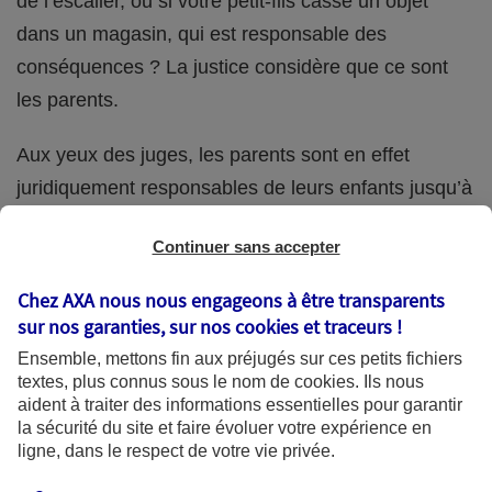
de l’escalier, ou si votre petit-fils casse un objet
dans un magasin, qui est responsable des
conséquences ? La justice considère que ce sont
les parents.
Aux yeux des juges, les parents sont en effet
juridiquement responsables de leurs enfants jusqu’à
la majorité (18 ans) de ces derniers. Et cette
Continuer sans accepter
responsabilité perdure même s’ils confient
ponctuellement la garde de leur enfant à un proche
Chez AXA nous nous engageons à être transparents
(grand-parent, oncle, cousin, ami, voisin, etc.).
sur nos garanties, sur nos
cookies et traceurs
!
Ensemble, mettons fin aux préjugés sur ces petits fichiers
textes, plus connus sous le nom de
cookies
. Ils nous
aident à traiter des informations essentielles pour garantir
Quelle assurance ?
la sécurité du site et faire évoluer votre expérience en
ligne, dans le respect de votre vie privée.
L'assurance habitation des parents et sa garantie