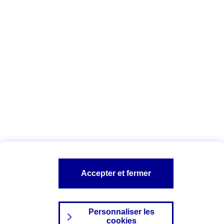
Vous êtes ici :
Complémentaire santé
Assurance des accidents de
la vie
Conseils Complémentaire santé
Assurance
garde petits enfants
A PROPOS D'AXA
TOUT L'UNIVERS PROTECTION DE LA FAMILLE
SITES AXA
Accepter et fermer
Personnaliser les
cookies