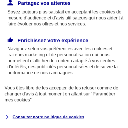
Responsabilité Civile. L'assureur indemnise la
Partagez vos attentes
réparation des dommages causés au tiers : frais
Soyez toujours plus satisfait en acceptant les
cookies
de
médicaux et réparations des dégâts matériels. Si c'est
mesure d’audience et d’avis utilisateurs qui nous aident à
un des petits-enfants qui se blesse tout seul, c'est
faire évoluer nos offres et nos services.
l'assurance protection Familiale (si souscrite) qui
interviendra au titre de la Garantie des Accidents de la
Enrichissez votre expérience
Vie.
Naviguez selon vos préférences avec les
cookies et
traceurs
marketing et de personnalisation qui nous
permettent d'afficher du contenu adapté à vos centres
d'intérêts, des publicités personnalisées et de suivre la
Situation n°2 : l’un de vos petits-enfants est
performance de nos campagnes.
blessé par quelqu’un
Vous êtes libre de les accepter, de les refuser comme de
Bien que vous culpabilisiez certainement de ce qui
changer d'avis à tout moment en allant sur
"Paramétrer
vient d’arriver, vous n’êtes pas responsable. Aux
mes
cookies
"
yeux de la justice, le responsable est la personne
ayant entrainé l’accident. A ce titre, cette personne
Consulter notre politique de
cookies
et son assureur devront s’acquitter des frais