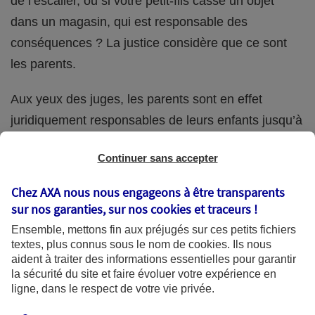
de l’escalier, ou si votre petit-fils casse un objet
dans un magasin, qui est responsable des
conséquences ? La justice considère que ce sont
les parents.
Aux yeux des juges, les parents sont en effet
juridiquement responsables de leurs enfants jusqu’à
la majorité (18 ans) de ces derniers. Et cette
Continuer sans accepter
responsabilité perdure même s’ils confient
ponctuellement la garde de leur enfant à un proche
Chez AXA nous nous engageons à être transparents
(grand-parent, oncle, cousin, ami, voisin, etc.).
sur nos garanties, sur nos
cookies et traceurs
!
Ensemble, mettons fin aux préjugés sur ces petits fichiers
textes, plus connus sous le nom de
cookies
. Ils nous
aident à traiter des informations essentielles pour garantir
Quelle assurance ?
la sécurité du site et faire évoluer votre expérience en
ligne, dans le respect de votre vie privée.
L'assurance habitation des parents et sa garantie