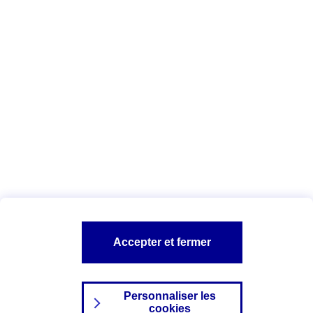
Vous êtes ici :
Complémentaire santé
Assurance des accidents de
la vie
Conseils Complémentaire santé
Assurance
garde petits enfants
A PROPOS D'AXA
TOUT L'UNIVERS PROTECTION DE LA FAMILLE
SITES AXA
Accepter et fermer
Personnaliser les
cookies