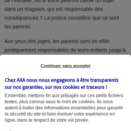
de l’escalier, ou si votre petit-fils casse un objet
dans un magasin, qui est responsable des
conséquences ? La justice considère que ce sont
les parents.
Aux yeux des juges, les parents sont en effet
juridiquement responsables de leurs enfants jusqu’à
la majorité (18 ans) de ces derniers. Et cette
Continuer sans accepter
responsabilité perdure même s’ils confient
ponctuellement la garde de leur enfant à un proche
Chez AXA nous nous engageons à être transparents
(grand-parent, oncle, cousin, ami, voisin, etc.).
sur nos garanties, sur nos
cookies et traceurs
!
Ensemble, mettons fin aux préjugés sur ces petits fichiers
textes, plus connus sous le nom de
cookies
. Ils nous
aident à traiter des informations essentielles pour garantir
Quelle assurance ?
la sécurité du site et faire évoluer votre expérience en
ligne, dans le respect de votre vie privée.
L'assurance habitation des parents et sa garantie