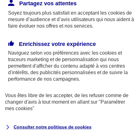
Responsabilité Civile. L'assureur indemnise la
Partagez vos attentes
réparation des dommages causés au tiers : frais
Soyez toujours plus satisfait en acceptant les
cookies
de
médicaux et réparations des dégâts matériels. Si c'est
mesure d’audience et d’avis utilisateurs qui nous aident à
un des petits-enfants qui se blesse tout seul, c'est
faire évoluer nos offres et nos services.
l'assurance protection Familiale (si souscrite) qui
interviendra au titre de la Garantie des Accidents de la
Enrichissez votre expérience
Vie.
Naviguez selon vos préférences avec les
cookies et
traceurs
marketing et de personnalisation qui nous
permettent d'afficher du contenu adapté à vos centres
d'intérêts, des publicités personnalisées et de suivre la
Situation n°2 : l’un de vos petits-enfants est
performance de nos campagnes.
blessé par quelqu’un
Vous êtes libre de les accepter, de les refuser comme de
Bien que vous culpabilisiez certainement de ce qui
changer d'avis à tout moment en allant sur
"Paramétrer
vient d’arriver, vous n’êtes pas responsable. Aux
mes
cookies
"
yeux de la justice, le responsable est la personne
ayant entrainé l’accident. A ce titre, cette personne
Consulter notre politique de
cookies
et son assureur devront s’acquitter des frais