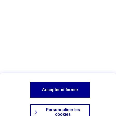
Vous êtes ici :
Complémentaire santé
Assurance des accidents de
la vie
Conseils Complémentaire santé
Assurance
garde petits enfants
A PROPOS D'AXA
TOUT L'UNIVERS PROTECTION DE LA FAMILLE
SITES AXA
Accepter et fermer
Personnaliser les
cookies