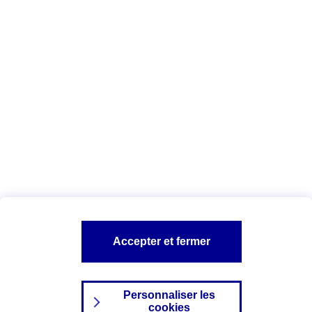
Vous êtes ici :
Complémentaire santé
Assurance des accidents de
la vie
Conseils Complémentaire santé
Assurance
garde petits enfants
A PROPOS D'AXA
TOUT L'UNIVERS PROTECTION DE LA FAMILLE
SITES AXA
Accepter et fermer
Personnaliser les
cookies