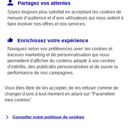
Responsabilité Civile. L'assureur indemnise la
Partagez vos attentes
réparation des dommages causés au tiers : frais
Soyez toujours plus satisfait en acceptant les
cookies
de
médicaux et réparations des dégâts matériels. Si c'est
mesure d’audience et d’avis utilisateurs qui nous aident à
un des petits-enfants qui se blesse tout seul, c'est
faire évoluer nos offres et nos services.
l'assurance protection Familiale (si souscrite) qui
interviendra au titre de la Garantie des Accidents de la
Enrichissez votre expérience
Vie.
Naviguez selon vos préférences avec les
cookies et
traceurs
marketing et de personnalisation qui nous
permettent d'afficher du contenu adapté à vos centres
d'intérêts, des publicités personnalisées et de suivre la
Situation n°2 : l’un de vos petits-enfants est
performance de nos campagnes.
blessé par quelqu’un
Vous êtes libre de les accepter, de les refuser comme de
Bien que vous culpabilisiez certainement de ce qui
changer d'avis à tout moment en allant sur
"Paramétrer
vient d’arriver, vous n’êtes pas responsable. Aux
mes
cookies
"
yeux de la justice, le responsable est la personne
ayant entrainé l’accident. A ce titre, cette personne
Consulter notre politique de
cookies
et son assureur devront s’acquitter des frais