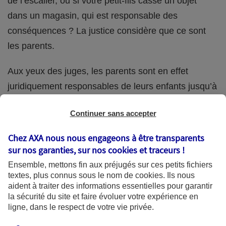
de l’escalier, ou si votre petit-fils casse un objet
dans un magasin, qui est responsable des
conséquences ? La justice considère que ce sont
les parents.
Aux yeux des juges, les parents sont en effet
juridiquement responsables de leurs enfants jusqu’à
la majorité (18 ans) de ces derniers. Et cette
Continuer sans accepter
responsabilité perdure même s’ils confient
ponctuellement la garde de leur enfant à un proche
Chez AXA nous nous engageons à être transparents
(grand-parent, oncle, cousin, ami, voisin, etc.).
sur nos garanties, sur nos
cookies et traceurs
!
Ensemble, mettons fin aux préjugés sur ces petits fichiers
textes, plus connus sous le nom de
cookies
. Ils nous
aident à traiter des informations essentielles pour garantir
Quelle assurance ?
la sécurité du site et faire évoluer votre expérience en
ligne, dans le respect de votre vie privée.
L'assurance habitation des parents et sa garantie