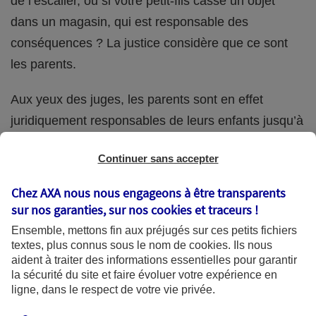
de l’escalier, ou si votre petit-fils casse un objet
dans un magasin, qui est responsable des
conséquences ? La justice considère que ce sont
les parents.
Aux yeux des juges, les parents sont en effet
juridiquement responsables de leurs enfants jusqu’à
la majorité (18 ans) de ces derniers. Et cette
Continuer sans accepter
responsabilité perdure même s’ils confient
ponctuellement la garde de leur enfant à un proche
Chez AXA nous nous engageons à être transparents
(grand-parent, oncle, cousin, ami, voisin, etc.).
sur nos garanties, sur nos
cookies et traceurs
!
Ensemble, mettons fin aux préjugés sur ces petits fichiers
textes, plus connus sous le nom de
cookies
. Ils nous
aident à traiter des informations essentielles pour garantir
Quelle assurance ?
la sécurité du site et faire évoluer votre expérience en
ligne, dans le respect de votre vie privée.
L'assurance habitation des parents et sa garantie