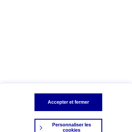
Vous êtes ici :
Complémentaire santé
Assurance des accidents de
la vie
Conseils Complémentaire santé
Assurance
garde petits enfants
A PROPOS D'AXA
TOUT L'UNIVERS PROTECTION DE LA FAMILLE
SITES AXA
Accepter et fermer
Personnaliser les
cookies