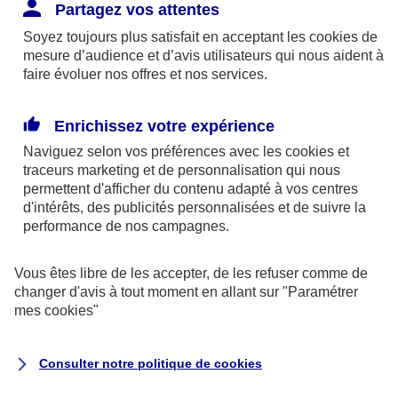
Responsabilité Civile. L'assureur indemnise la
Partagez vos attentes
réparation des dommages causés au tiers : frais
Soyez toujours plus satisfait en acceptant les
cookies
de
médicaux et réparations des dégâts matériels. Si c'est
mesure d’audience et d’avis utilisateurs qui nous aident à
un des petits-enfants qui se blesse tout seul, c'est
faire évoluer nos offres et nos services.
l'assurance protection Familiale (si souscrite) qui
interviendra au titre de la Garantie des Accidents de la
Enrichissez votre expérience
Vie.
Naviguez selon vos préférences avec les
cookies et
traceurs
marketing et de personnalisation qui nous
permettent d'afficher du contenu adapté à vos centres
d'intérêts, des publicités personnalisées et de suivre la
Situation n°2 : l’un de vos petits-enfants est
performance de nos campagnes.
blessé par quelqu’un
Vous êtes libre de les accepter, de les refuser comme de
Bien que vous culpabilisiez certainement de ce qui
changer d'avis à tout moment en allant sur
"Paramétrer
vient d’arriver, vous n’êtes pas responsable. Aux
mes
cookies
"
yeux de la justice, le responsable est la personne
ayant entrainé l’accident. A ce titre, cette personne
Consulter notre politique de
cookies
et son assureur devront s’acquitter des frais