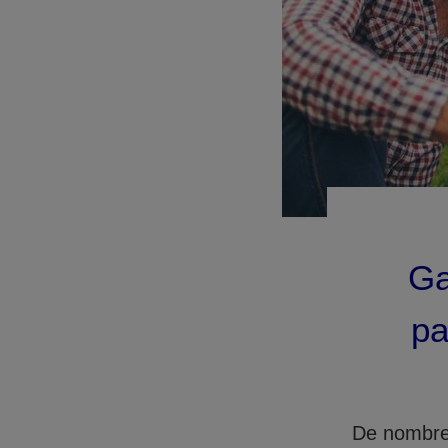
Ga
pa
De nombreu