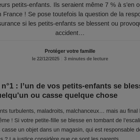
eurs petits-enfants. Ils seraient même 7 % à s’en 
n France ! Se pose toutefois la question de la respo
surance si les petits-enfants se blessent ou provo
accident…
Protéger votre famille
le 22/12/2025
3 minutes de lecture
 n°1 : l’un de vos petits-enfants se bles
uelqu'un ou casse quelque chose
fants turbulents, maladroits, malchanceux… mais au final l
me ! Si votre petite-fille se blesse en tombant de l’escali
ils casse un objet dans un magasin, qui est responsable 
 ? La justice considère que ce sont les parents.