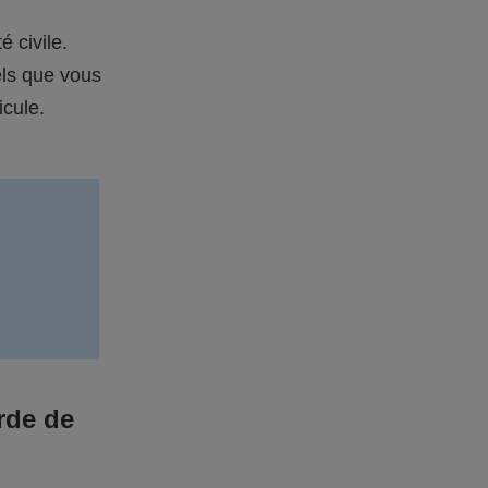
é civile.
els que vous
icule.
rde de