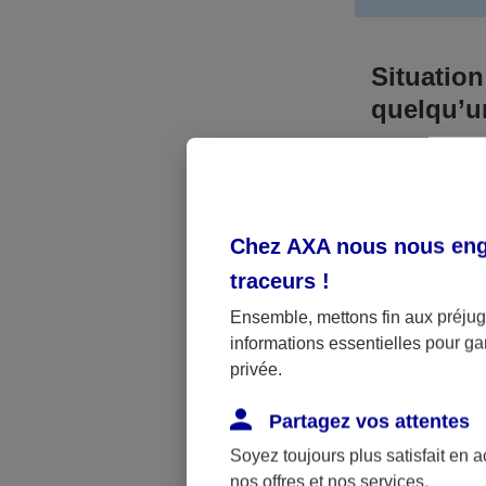
Situation
quelqu’
Bien que vous
responsable. 
l’accident. A
Chez AXA nous nous enga
médicaux et 
traceurs
!
Néanmoins, s
Ensemble, mettons fin aux préjugé
informations essentielles pour gar
a été victime 
privée.
(assurance sc
fonctionner.
Partagez vos attentes
Soyez toujours plus satisfait en 
nos offres et nos services.