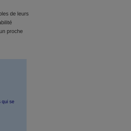
bles de leurs
bilité
 un proche
s qui se