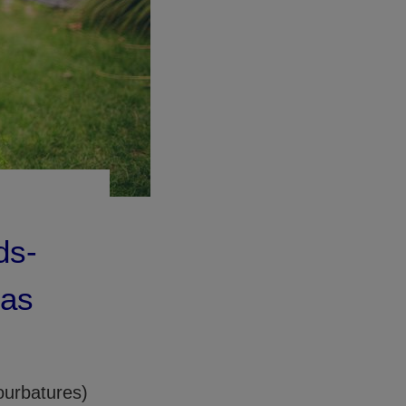
ds-
cas
ourbatures)