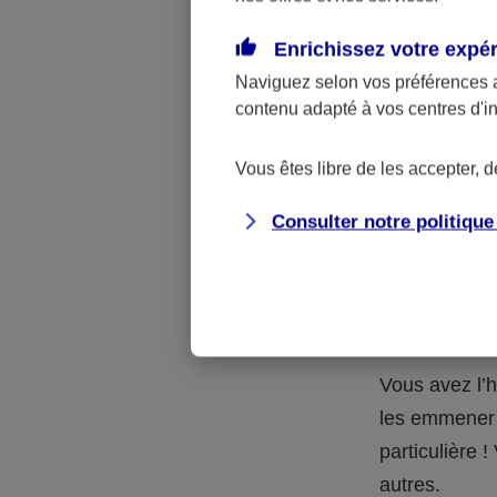
Quelle 
Enrichissez votre expé
Naviguez selon vos préférences 
La respons
contenu adapté à vos centres d'i
l’accident.
accidents d
Vous êtes libre de les accepter, 
Consulter notre politiqu
Situation
petits-en
Vous avez l’h
les emmener 
particulière
autres.