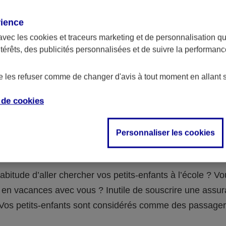
assurance ?
rience
avec les
cookies et traceurs
marketing et de personnalisation qui
abilité civile de la personne désignée comme responsable de
ntérêts, des publicités personnalisées et de suivre la performa
 Ou alors l’assurance spécifique (assurance scolaire ou garantie
e la vie) que vous auriez souscrite pour votre famille.
de les refuser comme de changer d'avis à tout moment en allant 
e de
cookies
 n°3 : vous avez un accident de voiture
Personnaliser les cookies
fants
abitude d’aller chercher vos petits-enfants à l’école ? V
en vacances avec vous ? Inutile de souscrire une assu
 ! Vos petits-enfants sont considérés comme des passag