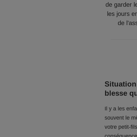
de garder l
les jours e
de l’as
Situation
blesse q
Il y a les en
souvent le mê
votre petit-f
conséquences