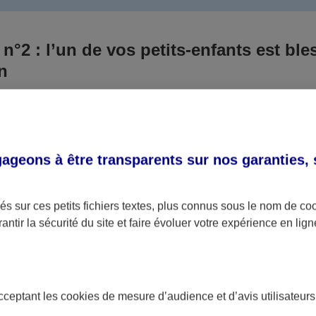
 n°2 : l’un de vos petits-enfants est ble
un
 culpabilisiez certainement de ce qui vient d’arriver, vo
Aux yeux de la justice, le responsable est la personne a
 ce titre, cette personne et son assureur devront s’acquitte
geons à être transparents sur nos garanties,
éventuelles indemnisations en guise de dommage.
i aucun responsable n’a été désigné ou retrouvé pour l’
s sur ces petits fichiers textes, plus connus sous le nom de
co
antir la sécurité du site et faire évoluer votre expérience en lign
votre petit-fils ou petite-fille, seule une assurance spécif
olaire ou garantie des accidents de la vie par exemple) 
acceptant les
cookies
de mesure d’audience et d’avis utilisateurs