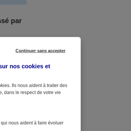
ssé par
us n’êtes pas
Continuer sans accepter
yant entrainé
r des frais
 sur nos
cookies et
accident dont
okies
. Ils nous aident à traiter des
e, dans le respect de votre vie
ique
pourra alors
 qui nous aident à faire évoluer