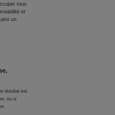
occuper tous
nsabilité et
quent un
se,
e résultat est
er, ou si
des