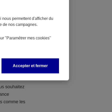
 nous permettent d'afficher du
nce de nos campagnes.
 des
sur
"Paramétrer mes
cookies
"
 avec vos
Accepter et fermer
ous souhaitez
rance
ers comme les