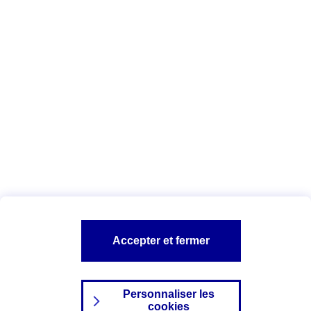
Vous êtes ici :
Complémentaire santé
Assurance des accidents de
la vie
Conseils Complémentaire santé
Assurance
garde petits enfants
A PROPOS D'AXA
TOUT L'UNIVERS PROTECTION DE LA FAMILLE
SITES AXA
Accepter et fermer
Personnaliser les
cookies