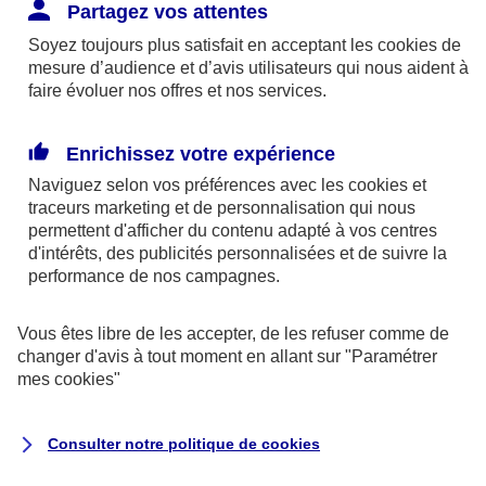
Responsabilité Civile. L'assureur indemnise la
Partagez vos attentes
réparation des dommages causés au tiers : frais
Soyez toujours plus satisfait en acceptant les
cookies
de
médicaux et réparations des dégâts matériels. Si c'est
mesure d’audience et d’avis utilisateurs qui nous aident à
un des petits-enfants qui se blesse tout seul, c'est
faire évoluer nos offres et nos services.
l'assurance protection Familiale (si souscrite) qui
interviendra au titre de la Garantie des Accidents de la
Enrichissez votre expérience
Vie.
Naviguez selon vos préférences avec les
cookies et
traceurs
marketing et de personnalisation qui nous
permettent d'afficher du contenu adapté à vos centres
d'intérêts, des publicités personnalisées et de suivre la
Situation n°2 : l’un de vos petits-enfants est
performance de nos campagnes.
blessé par quelqu’un
Vous êtes libre de les accepter, de les refuser comme de
Bien que vous culpabilisiez certainement de ce qui
changer d'avis à tout moment en allant sur
"Paramétrer
vient d’arriver, vous n’êtes pas responsable. Aux
mes
cookies
"
yeux de la justice, le responsable est la personne
ayant entrainé l’accident. A ce titre, cette personne
Consulter notre politique de
cookies
et son assureur devront s’acquitter des frais