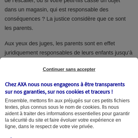
de l’escalier, ou si votre petit-fils casse un objet
dans un magasin, qui est responsable des
conséquences ? La justice considère que ce sont
les parents.
Aux yeux des juges, les parents sont en effet
juridiquement responsables de leurs enfants jusqu’à
la majorité (18 ans) de ces derniers. Et cette
Continuer sans accepter
responsabilité perdure même s’ils confient
ponctuellement la garde de leur enfant à un proche
Chez AXA nous nous engageons à être transparents
(grand-parent, oncle, cousin, ami, voisin, etc.).
sur nos garanties, sur nos
cookies et traceurs
!
Ensemble, mettons fin aux préjugés sur ces petits fichiers
textes, plus connus sous le nom de
cookies
. Ils nous
aident à traiter des informations essentielles pour garantir
Quelle assurance ?
la sécurité du site et faire évoluer votre expérience en
ligne, dans le respect de votre vie privée.
L'assurance habitation des parents et sa garantie