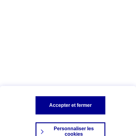
Vous êtes ici :
Complémentaire santé
Assurance des accidents de
la vie
Conseils Complémentaire santé
Assurance
garde petits enfants
A PROPOS D'AXA
TOUT L'UNIVERS PROTECTION DE LA FAMILLE
SITES AXA
Accepter et fermer
Personnaliser les
cookies