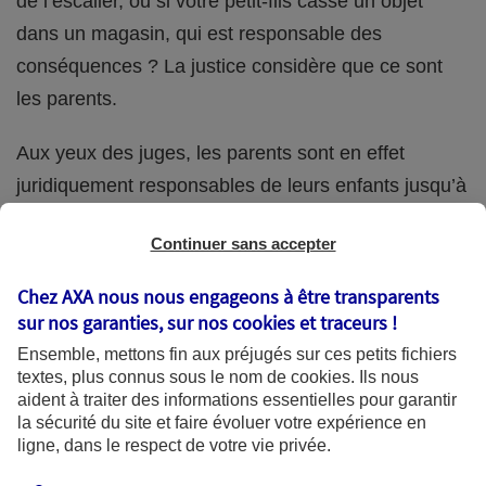
de l’escalier, ou si votre petit-fils casse un objet
dans un magasin, qui est responsable des
conséquences ? La justice considère que ce sont
les parents.
Aux yeux des juges, les parents sont en effet
juridiquement responsables de leurs enfants jusqu’à
la majorité (18 ans) de ces derniers. Et cette
Continuer sans accepter
responsabilité perdure même s’ils confient
ponctuellement la garde de leur enfant à un proche
Chez AXA nous nous engageons à être transparents
(grand-parent, oncle, cousin, ami, voisin, etc.).
sur nos garanties, sur nos
cookies et traceurs
!
Ensemble, mettons fin aux préjugés sur ces petits fichiers
textes, plus connus sous le nom de
cookies
. Ils nous
aident à traiter des informations essentielles pour garantir
Quelle assurance ?
la sécurité du site et faire évoluer votre expérience en
ligne, dans le respect de votre vie privée.
L'assurance habitation des parents et sa garantie