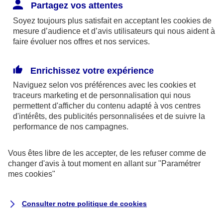
Responsabilité Civile. L'assureur indemnise la
Partagez vos attentes
réparation des dommages causés au tiers : frais
Soyez toujours plus satisfait en acceptant les
cookies
de
médicaux et réparations des dégâts matériels. Si c'est
mesure d’audience et d’avis utilisateurs qui nous aident à
un des petits-enfants qui se blesse tout seul, c'est
faire évoluer nos offres et nos services.
l'assurance protection Familiale (si souscrite) qui
interviendra au titre de la Garantie des Accidents de la
Enrichissez votre expérience
Vie.
Naviguez selon vos préférences avec les
cookies et
traceurs
marketing et de personnalisation qui nous
permettent d'afficher du contenu adapté à vos centres
d'intérêts, des publicités personnalisées et de suivre la
Situation n°2 : l’un de vos petits-enfants est
performance de nos campagnes.
blessé par quelqu’un
Vous êtes libre de les accepter, de les refuser comme de
Bien que vous culpabilisiez certainement de ce qui
changer d'avis à tout moment en allant sur
"Paramétrer
vient d’arriver, vous n’êtes pas responsable. Aux
mes
cookies
"
yeux de la justice, le responsable est la personne
ayant entrainé l’accident. A ce titre, cette personne
Consulter notre politique de
cookies
et son assureur devront s’acquitter des frais