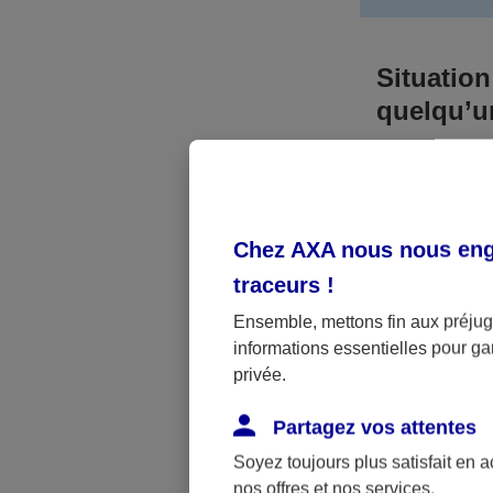
Situation
quelqu’
Bien que vous
responsable. 
l’accident. A
Chez AXA nous nous enga
médicaux et 
traceurs
!
Néanmoins, s
Ensemble, mettons fin aux préjugé
informations essentielles pour gar
a été victime 
privée.
(assurance sc
fonctionner.
Partagez vos attentes
Soyez toujours plus satisfait en 
nos offres et nos services.