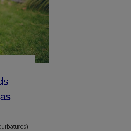
ds-
cas
ourbatures)