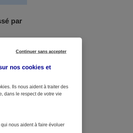
ssé par
us n’êtes pas
Continuer sans accepter
yant entrainé
r des frais
 sur nos
cookies et
accident dont
okies
. Ils nous aident à traiter des
e, dans le respect de votre vie
ique
pourra alors
 qui nous aident à faire évoluer