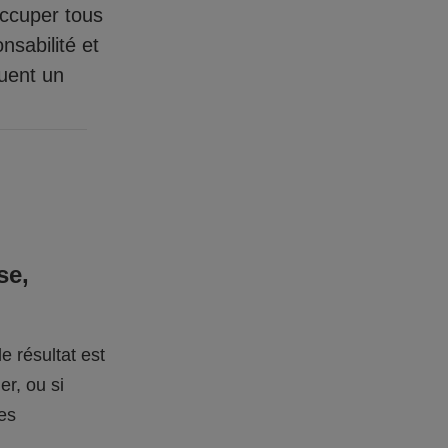
occuper tous
nsabilité et
quent un
se,
e résultat est
er, ou si
des