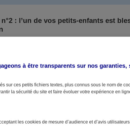
 n°2 : l’un de vos petits-enfants est ble
un
 culpabilisiez certainement de ce qui vient d’arriver, vo
Aux yeux de la justice, le responsable est la personne a
 ce titre, cette personne et son assureur devront s’acquitte
geons à être transparents sur nos garanties,
éventuelles indemnisations en guise de dommage.
i aucun responsable n’a été désigné ou retrouvé pour l’
s sur ces petits fichiers textes, plus connus sous le nom de
co
antir la sécurité du site et faire évoluer votre expérience en lign
votre petit-fils ou petite-fille, seule une assurance spécif
olaire ou garantie des accidents de la vie par exemple) 
acceptant les
cookies
de mesure d’audience et d’avis utilisateurs