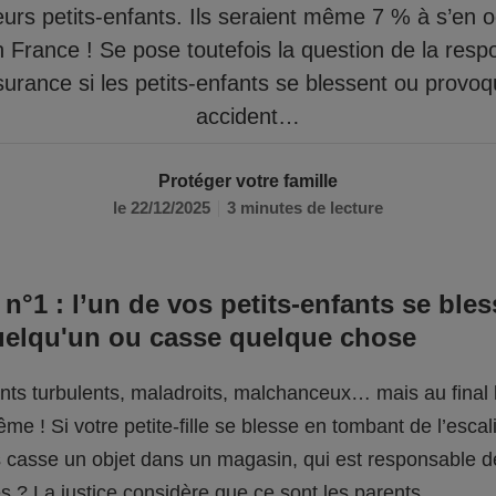
eurs petits-enfants. Ils seraient même 7 % à s’en 
n France ! Se pose toutefois la question de la respo
surance si les petits-enfants se blessent ou provo
accident…
Protéger votre famille
le 22/12/2025
3 minutes de lecture
 n°1 : l’un de vos petits-enfants se bles
uelqu'un ou casse quelque chose
fants turbulents, maladroits, malchanceux… mais au final l
me ! Si votre petite-fille se blesse en tombant de l’escali
ils casse un objet dans un magasin, qui est responsable 
 ? La justice considère que ce sont les parents.