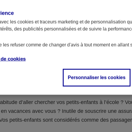
assurance ?
rience
avec les
cookies et traceurs
marketing et de personnalisation qui
abilité civile de la personne désignée comme responsable de
ntérêts, des publicités personnalisées et de suivre la performa
 Ou alors l’assurance spécifique (assurance scolaire ou garantie
e la vie) que vous auriez souscrite pour votre famille.
de les refuser comme de changer d'avis à tout moment en allant 
e de
cookies
 n°3 : vous avez un accident de voiture
Personnaliser les cookies
fants
abitude d’aller chercher vos petits-enfants à l’école ? V
en vacances avec vous ? Inutile de souscrire une assu
 ! Vos petits-enfants sont considérés comme des passag