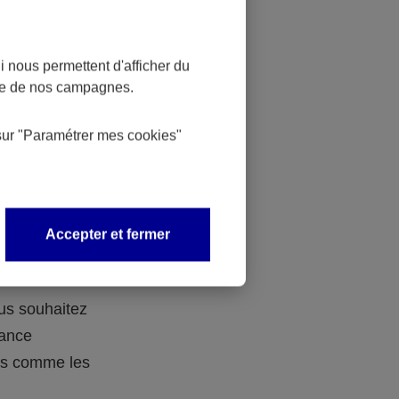
 nous permettent d'afficher du
nce de nos campagnes.
 des
sur
"Paramétrer mes
cookies
"
 avec vos
Accepter et fermer
ous souhaitez
rance
ers comme les