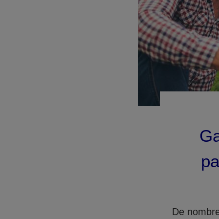
Ga
pa
De nombreu