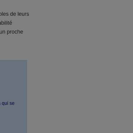
bles de leurs
bilité
 un proche
s qui se