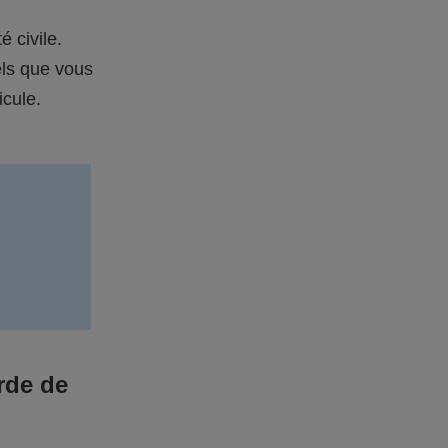
é civile.
els que vous
icule.
rde de