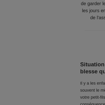
de garder l
les jours e
de l’as
Situation
blesse q
Il y a les en
souvent le mê
votre petit-f
conséquences