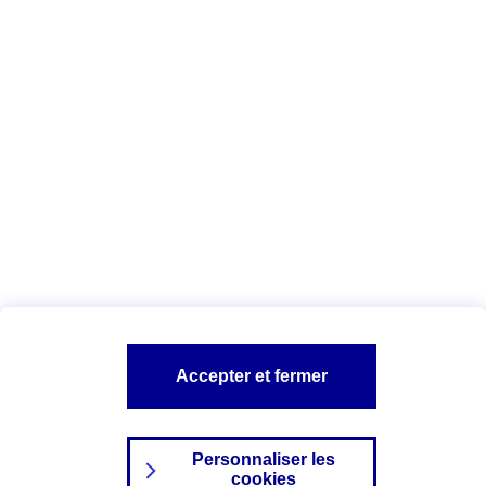
Vous êtes ici :
Complémentaire santé
Assurance des accidents de
la vie
Conseils Complémentaire santé
Assurance
garde petits enfants
A PROPOS D'AXA
TOUT L'UNIVERS PROTECTION DE LA FAMILLE
SITES AXA
Accepter et fermer
Personnaliser les
cookies