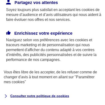
Responsabilité Civile. L'assureur indemnise la
Partagez vos attentes
réparation des dommages causés au tiers : frais
Soyez toujours plus satisfait en acceptant les
cookies
de
médicaux et réparations des dégâts matériels. Si c'est
mesure d’audience et d’avis utilisateurs qui nous aident à
un des petits-enfants qui se blesse tout seul, c'est
faire évoluer nos offres et nos services.
l'assurance protection Familiale (si souscrite) qui
interviendra au titre de la Garantie des Accidents de la
Enrichissez votre expérience
Vie.
Naviguez selon vos préférences avec les
cookies et
traceurs
marketing et de personnalisation qui nous
permettent d'afficher du contenu adapté à vos centres
d'intérêts, des publicités personnalisées et de suivre la
Situation n°2 : l’un de vos petits-enfants est
performance de nos campagnes.
blessé par quelqu’un
Vous êtes libre de les accepter, de les refuser comme de
Bien que vous culpabilisiez certainement de ce qui
changer d'avis à tout moment en allant sur
"Paramétrer
vient d’arriver, vous n’êtes pas responsable. Aux
mes
cookies
"
yeux de la justice, le responsable est la personne
ayant entrainé l’accident. A ce titre, cette personne
Consulter notre politique de
cookies
et son assureur devront s’acquitter des frais