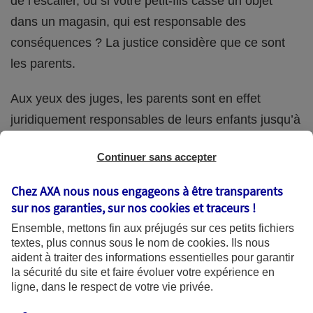
de l’escalier, ou si votre petit-fils casse un objet
dans un magasin, qui est responsable des
conséquences ? La justice considère que ce sont
les parents.
Aux yeux des juges, les parents sont en effet
juridiquement responsables de leurs enfants jusqu’à
la majorité (18 ans) de ces derniers. Et cette
Continuer sans accepter
responsabilité perdure même s’ils confient
ponctuellement la garde de leur enfant à un proche
Chez AXA nous nous engageons à être transparents
(grand-parent, oncle, cousin, ami, voisin, etc.).
sur nos garanties, sur nos
cookies et traceurs
!
Ensemble, mettons fin aux préjugés sur ces petits fichiers
textes, plus connus sous le nom de
cookies
. Ils nous
aident à traiter des informations essentielles pour garantir
Quelle assurance ?
la sécurité du site et faire évoluer votre expérience en
ligne, dans le respect de votre vie privée.
L'assurance habitation des parents et sa garantie